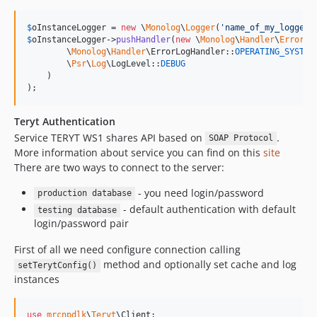
$
oInstanceLogger
 = 
new
 \
Monolog
\
Logger
(
'
name_of_my_logger
'
$
oInstanceLogger
->
pushHandler
(
new
 \
Monolog
\
Handler
\
ErrorLo
        \
Monolog
\
Handler
\ErrorLogHandler::
OPERATING_SYSTEM
,
        \
Psr
\
Log
\LogLevel::
DEBUG
    )

);
Teryt Authentication
Service TERYT WS1 shares API based on
.
SOAP Protocol
More information about service you can find on this
site
There are two ways to connect to the server:
- you need login/password
production database
- default authentication with default
testing database
login/password pair
First of all we need configure connection calling
method and optionally set cache and log
setTerytConfig()
instances
use
mrcnpdlk
\
Teryt
\
Client