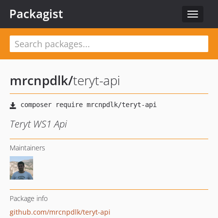
Packagist
Toggle
navigat
mrcnpdlk
/
teryt-api
Teryt WS1 Api
Maintainers
Package info
github.com/mrcnpdlk/teryt-api