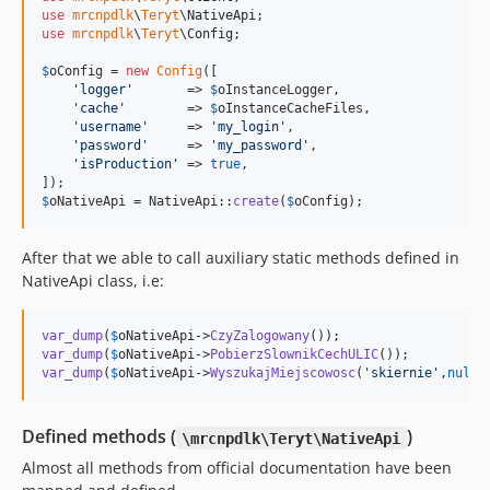
use
mrcnpdlk
\
Teryt
\
NativeApi
use
mrcnpdlk
\
Teryt
\
Config
;

$
oConfig
 = 
new
Config
([

'
logger
'
       => 
$
oInstanceLogger
,

'
cache
'
        => 
$
oInstanceCacheFiles
,

'
username
'
     => 
'
my_login
'
,

'
password
'
     => 
'
my_password
'
,

'
isProduction
'
 => 
true
,

$
oNativeApi
 = NativeApi::
create
(
$
oConfig
);
After that we able to call auxiliary static methods defined in
NativeApi class, i.e:
var_dump
(
$
oNativeApi
->
CzyZalogowany
var_dump
(
$
oNativeApi
->
PobierzSlownikCechULIC
var_dump
(
$
oNativeApi
->
WyszukajMiejscowosc
(
'
skiernie
'
,
null
)
Defined methods (
)
\mrcnpdlk\Teryt\NativeApi
Almost all methods from official documentation have been