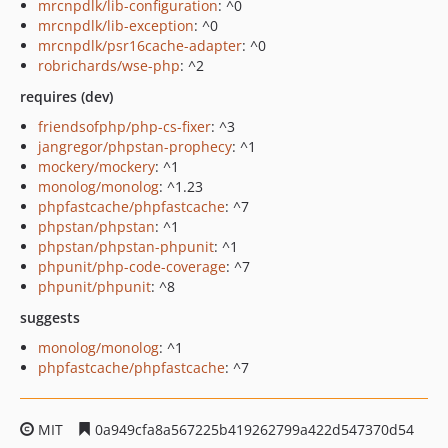
mrcnpdlk/lib-configuration
: ^0
mrcnpdlk/lib-exception
: ^0
mrcnpdlk/psr16cache-adapter
: ^0
robrichards/wse-php
: ^2
requires (dev)
friendsofphp/php-cs-fixer
: ^3
jangregor/phpstan-prophecy
: ^1
mockery/mockery
: ^1
monolog/monolog
: ^1.23
phpfastcache/phpfastcache
: ^7
phpstan/phpstan
: ^1
phpstan/phpstan-phpunit
: ^1
phpunit/php-code-coverage
: ^7
phpunit/phpunit
: ^8
suggests
monolog/monolog
: ^1
phpfastcache/phpfastcache
: ^7
MIT
0a949cfa8a567225b419262799a422d547370d54