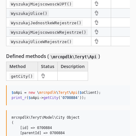
👌
WyszukajMiejscowoscWJPT()
👌
WyszukajUlice()
👌
WyszukajJednostkeWRejestrze()
👌
WyszukajMiejscowoscWRejestrze()
👌
WyszukajUliceWRejestrze()
Defined methods (
)
\mrcnpdlk\Teryt\Api
Method
Status
Description
👌
getCity()
$
oApi
 = 
new
 \
mrcnpdlk
\
Teryt
\
Api
(
$
oClient
print_r
(
$
oApi
->
getCity
(
'
0700884
'
));
mrcnpdlk\Teryt\Model\City Object

(

    [id] => 0700884

    [parentId] => 0700884
