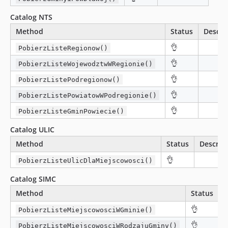
Catalog NTS
Method
Status
Descri
👌
PobierzListeRegionow()
👌
PobierzListeWojewodztwWRegionie()
👌
PobierzListePodregionow()
👌
PobierzListePowiatowWPodregionie()
👌
PobierzListeGminPowiecie()
Catalog ULIC
Method
Status
Descrip
👌
PobierzListeUlicDlaMiejscowosci()
Catalog SIMC
Method
Status
D
👌
PobierzListeMiejscowosciWGminie()
👌
PobierzListeMiejscowosciWRodzajuGminy()