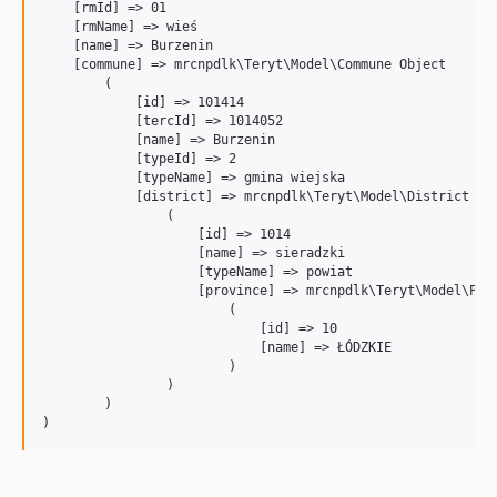
    [rmId] => 01

    [rmName] => wieś

    [name] => Burzenin

    [commune] => mrcnpdlk\Teryt\Model\Commune Object

        (

            [id] => 101414

            [tercId] => 1014052

            [name] => Burzenin

            [typeId] => 2

            [typeName] => gmina wiejska

            [district] => mrcnpdlk\Teryt\Model\District Obj
                (

                    [id] => 1014

                    [name] => sieradzki

                    [typeName] => powiat

                    [province] => mrcnpdlk\Teryt\Model\Prov
                        (

                            [id] => 10

                            [name] => ŁÓDZKIE

                        )

                )

        )
