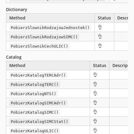
Dictionary
Method
Status
Descrip
👌
PobierzSlownikRodzajowJednostek()
👌
PobierzSlownikRodzajowSIMC()
👌
PobierzSlownikCechULIC()
Catalog
Method
Status
Descriptio
👌
PobierzKatalogTERCAdr()
👌
PobierzKatalogTERC()
👌
PobierzKatalogNTS()
👌
PobierzKatalogSIMCAdr()
👌
PobierzKatalogSIMC()
👌
PobierzKatalogSIMCStat()
👌
PobierzKatalogULIC()