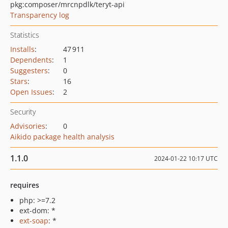
pkg:composer/mrcnpdlk/teryt-api
Transparency log
Statistics
Installs
:
47 911
Dependents
:
1
Suggesters
:
0
Stars
:
16
Open Issues
:
2
Security
Advisories
:
0
Aikido package health analysis
1.1.0
2024-01-22 10:17 UTC
requires
php: >=7.2
ext-dom: *
ext-soap
: *