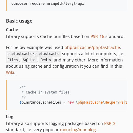
composer require mrcnpdlk/teryt-api
Basic usage
Cache
Library supports Cache bundles based on
PSR-16
standard.
For below example was used
phpfastcache/phpfastcache
.
supports a lot of endpoints, i.e.
phpfastcache/phpfastcache
,
,
and many other. More information
Files
Sqlite
Redis
about using cache and configuration it you can find in this
Wiki
.
/**
     * Cache in system files
     */
$
oInstanceCacheFiles
 = 
new
 \
phpFastCache
\
Helper
\
Psr16A
Log
Library also supports logging packages based on
PSR-3
standard, i.e. very popular
monolog/monolog
.