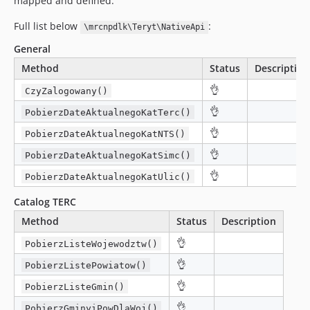
mapped and defined.
Full list below
:
\mrcnpdlk\Teryt\NativeApi
General
Method
Status
Description
👌
CzyZalogowany()
👌
PobierzDateAktualnegoKatTerc()
👌
PobierzDateAktualnegoKatNTS()
👌
PobierzDateAktualnegoKatSimc()
👌
PobierzDateAktualnegoKatUlic()
Catalog TERC
Method
Status
Description
👌
PobierzListeWojewodztw()
👌
PobierzListePowiatow()
👌
PobierzListeGmin()
👌
PobierzGminyiPowDlaWoj()