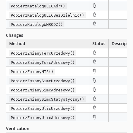
👌
PobierzKatalogULICAdr()
👌
PobierzKatalogULICBezDzielnic()
👌
PobierzKatalogWMRODZ()
Changes
Method
Status
Descriptio
👌
PobierzZmianyTercUrzedowy()
👌
PobierzZmianyTercAdresowy()
👌
PobierzZmianyNTS()
👌
PobierzZmianySimcUrzedowy()
👌
PobierzZmianySimcAdresowy()
👌
PobierzZmianySimcStatystyczny()
👌
PobierzZmianyUlicUrzedowy()
👌
PobierzZmianyUlicAdresowy()
Verification