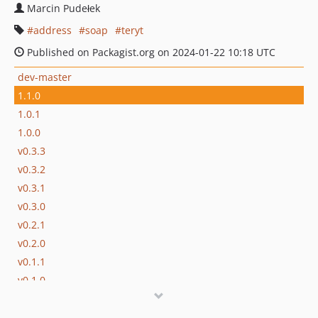
Marcin Pudełek
address
soap
teryt
Published on Packagist.org on 2024-01-22 10:18 UTC
dev-master
1.1.0
1.0.1
1.0.0
v0.3.3
v0.3.2
v0.3.1
v0.3.0
v0.2.1
v0.2.0
v0.1.1
v0.1.0
dev-tmp_mpudelek
dev-geo