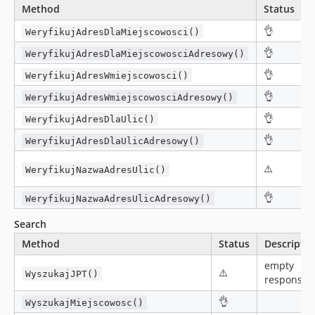
Method
Status
D
👌
WeryfikujAdresDlaMiejscowosci()
👌
WeryfikujAdresDlaMiejscowosciAdresowy()
👌
WeryfikujAdresWmiejscowosci()
👌
WeryfikujAdresWmiejscowosciAdresowy()
👌
WeryfikujAdresDlaUlic()
👌
WeryfikujAdresDlaUlicAdresowy()
⚠️
WeryfikujNazwaAdresUlic()
r
👌
WeryfikujNazwaAdresUlicAdresowy()
Search
Method
Status
Descriptio
empty
⚠️
WyszukajJPT()
response
👌
WyszukajMiejscowosc()