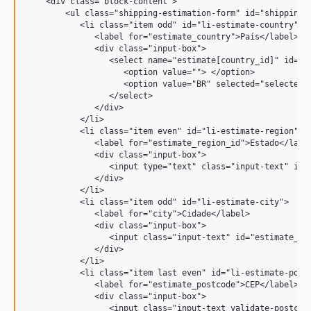
    <div class="block-content">

        <ul class="shipping-estimation-form" id="shipping-e
           <li class="item odd" id="li-estimate-country">

              <label for="estimate_country">País</label>

              <div class="input-box">

                 <select name="estimate[country_id]" id="es
                    <option value=""> </option>

                    <option value="BR" selected="selected">
                 </select>

              </div>

           </li>

           <li class="item even" id="li-estimate-region">

              <label for="estimate_region_id">Estado</label
              <div class="input-box">

                 <input type="text" class="input-text" id="
              </div>

           </li>

           <li class="item odd" id="li-estimate-city">

              <label for="city">Cidade</label>

              <div class="input-box">

                 <input class="input-text" id="estimate_cit
              </div>

           </li>

           <li class="item last even" id="li-estimate-postc
              <label for="estimate_postcode">CEP</label>

              <div class="input-box">

                 <input class="input-text validate-postcod