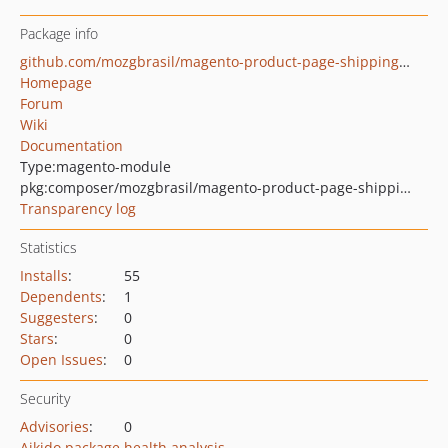
Package info
github.com/mozgbrasil/magento-product-page-shipping-php_54
Homepage
Forum
Wiki
Documentation
Type:
magento-module
pkg:composer/mozgbrasil/magento-product-page-shipping-php_54
Transparency log
Statistics
Installs
:
55
Dependents
:
1
Suggesters
:
0
Stars
:
0
Open Issues
:
0
Security
Advisories
:
0
Aikido package health analysis