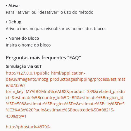
•
Ativar
Para "ativar" ou "desativar" o uso do método
•
Debug
Ative o mesmo para visualizar os nomes dos blocos
•
Nome do Bloco
Insira o nome do bloco
Perguntas mais frequentes "FAQ"
Simulação via GET
http://127.0.0.1/public_html/application-
dev38/magento/mozg_productpageshipping/process/estimat
e/id/339/?
form_key=MYVfBGMmGlceAUlX&product=339&related_produ
ct=&estimate%5Bcountry_id%5D=BR&estimate%5Bregion_id
%5D=508&estimate%5Bregion%5D=&estimate%5Bcity%5D=S
%C3%A3o%20Paulo&estimate%5Bpostcode%5D=08215-
430&qty=1
http://phpstack-48796-