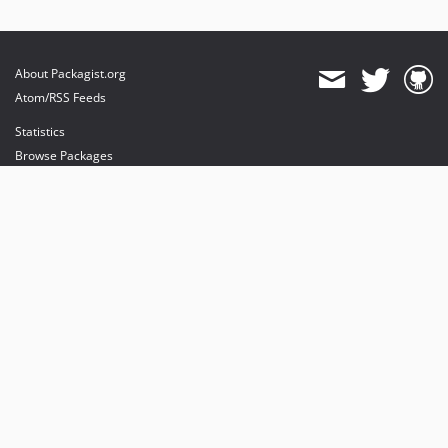
About Packagist.org
Atom/RSS Feeds
Statistics
Browse Packages
API
Mirrors
Status
Dashboard
provides maintenance and hosting
provides bandwidth and CDN
provides malware detection