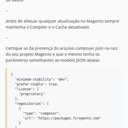
--
Antes de efetuar qualquer atualização no Magento sempre
mantenha o Compiler e o Cache desativado
--
Certique se da presença do arquivo composer.json na raiz
do seu projeto Magento e que o mesmo tenha os
parâmetros semelhantes ao modelo JSON abaixo
{

  "minimum-stability": "dev",

  "prefer-stable": true,

  "license": [

    "proprietary"

  ],

  "repositories": [

    {

      "type": "composer",

      "url": "https://packages.firegento.com"

    }

  ],
