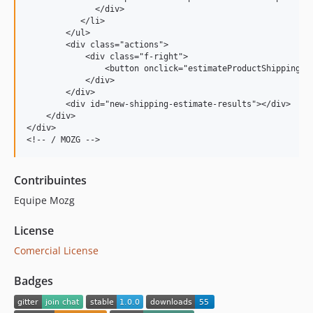
              </div>

           </li>

        </ul>

        <div class="actions">

            <div class="f-right">

                <button onclick="estimateProductShipping('
            </div>

        </div>

        <div id="new-shipping-estimate-results"></div>

    </div>

</div>

Contribuintes
Equipe Mozg
License
Comercial License
Badges