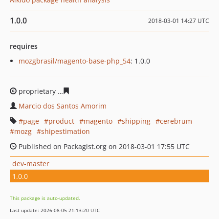
1.0.0
2018-03-01 14:27 UTC
requires
mozgbrasil/magento-base-php_54
: 1.0.0
proprietary
5d4e6fd6f36df642a91ed45fdebc6c04c378f68
Marcio dos Santos Amorim
page
product
magento
shipping
cerebrum
mozg
shipestimation
Published on Packagist.org on 2018-03-01 17:55 UTC
dev-master
1.0.0
This package is auto-updated.
Last update: 2026-08-05 21:13:20 UTC