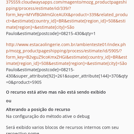
375559.cloudwaysapps.com/magento/mozg_productpageshi
pping/process/estimate/id/339/?
form_key=MYVfBGMmGlceAUlX&product=339&related_produ
ct=&estimate[country_id]=BR&estimate[region_id]=508&esti
mate[region]=&estimate[city]=São
Paulo&estimate[postcode]=08215-430&qty=1
http://www.estacaolingerie.com.br/ambienteste01/index.ph
p/mozg_productpageshipping/process/estimate/id/5905/?
form_key=B2vguZ9coKmxZHGi&estimate[country_id]=BR&est
imate[region_id]=508&estimate[region]=&estimate[city]=São
Paulo&estimate[postcode]=08215-
430&super_attribute[92]=261&super_attribute[144]=370&qty
=0&product=5905
O recurso está ativo mas não está sendo exibido
ou
Alterando a posição do recurso
Na configuração do método ative o debug
Será exibido varios blocos de recursos internos com seu
respectivo nome