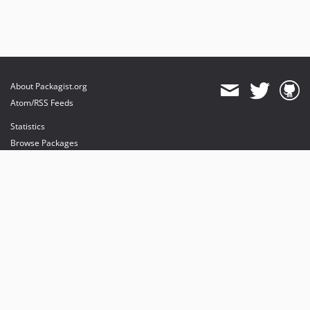
About Packagist.org
Atom/RSS Feeds
Statistics
Browse Packages
API
Mirrors
Status
Dashboard
provides maintenance and hosting
provides bandwidth and CDN