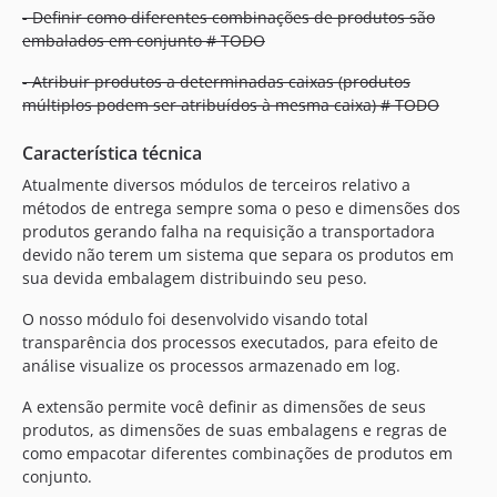
- Definir como diferentes combinações de produtos são
embalados em conjunto # TODO
- Atribuir produtos a determinadas caixas (produtos
múltiplos podem ser atribuídos à mesma caixa) # TODO
Característica técnica
Atualmente diversos módulos de terceiros relativo a
métodos de entrega sempre soma o peso e dimensões dos
produtos gerando falha na requisição a transportadora
devido não terem um sistema que separa os produtos em
sua devida embalagem distribuindo seu peso.
O nosso módulo foi desenvolvido visando total
transparência dos processos executados, para efeito de
análise visualize os processos armazenado em log.
A extensão permite você definir as dimensões de seus
produtos, as dimensões de suas embalagens e regras de
como empacotar diferentes combinações de produtos em
conjunto.