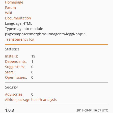
Homepage
Forum
Wiki
Documentation
Language:
HTML
Type:
magento-module
pkg:composer/mozgbrasil/magento-loggi-php55
Transparency log
Statistics
Installs
:
19
Dependents
:
1
Suggesters
:
0
Stars
:
0
Open Issues
:
0
Security
Advisories
:
0
Aikido package health analysis
1.0.3
2017-09-04 16:57 UTC