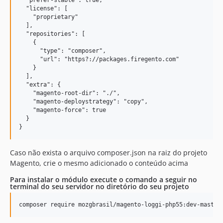
  "license": [

    "proprietary"

  ],

  "repositories": [

    {

      "type": "composer",

      "url": "https?://packages.firegento.com"

    }

  ],

  "extra": {

    "magento-root-dir": "./",

    "magento-deploystrategy": "copy",

    "magento-force": true

  }

Caso não exista o arquivo composer.json na raiz do projeto
Magento, crie o mesmo adicionado o conteúdo acima
Para instalar o módulo execute o comando a seguir no
terminal do seu servidor no diretório do seu projeto