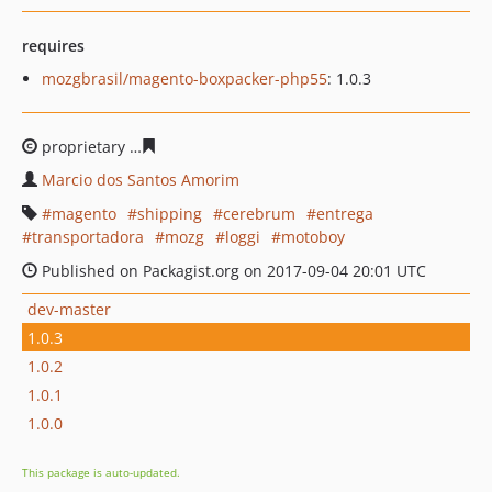
requires
mozgbrasil/magento-boxpacker-php55
: 1.0.3
proprietary
8e6650cfda6a66fdf4020b3d7fdc6c26c9867d
Marcio dos Santos Amorim
magento
shipping
cerebrum
entrega
transportadora
mozg
loggi
motoboy
Published on Packagist.org on 2017-09-04 20:01 UTC
dev-master
1.0.3
1.0.2
1.0.1
1.0.0
This package is auto-updated.