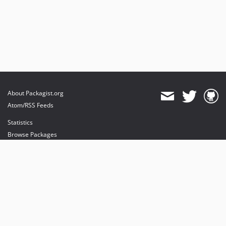
About Packagist.org
Atom/RSS Feeds
Statistics
Browse Packages
API
Mirrors
Status
Dashboard
provides maintenance and hosting