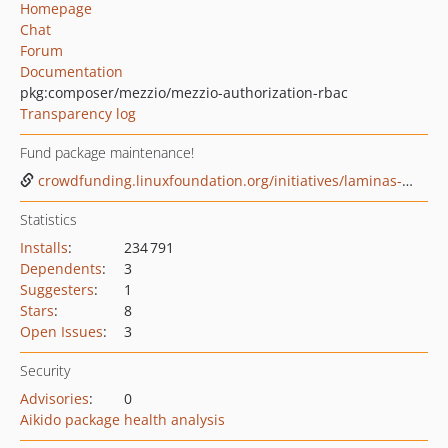
Homepage
Chat
Forum
Documentation
pkg:composer/mezzio/mezzio-authorization-rbac
Transparency log
Fund package maintenance!
crowdfunding.linuxfoundation.org/initiatives/laminas-project
Statistics
Installs
:
234 791
Dependents
:
3
Suggesters
:
1
Stars
:
8
Open Issues
:
3
Security
Advisories
:
0
Aikido package health analysis