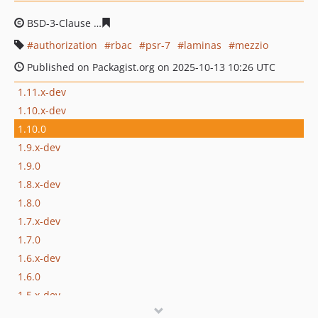
BSD-3-Clause
07352ff117c6fdaf61adac894d2bf8716c3d87
authorization
rbac
psr-7
laminas
mezzio
Published on Packagist.org on 2025-10-13 10:26 UTC
1.11.x-dev
1.10.x-dev
1.10.0
1.9.x-dev
1.9.0
1.8.x-dev
1.8.0
1.7.x-dev
1.7.0
1.6.x-dev
1.6.0
1.5.x-dev
1.5.0