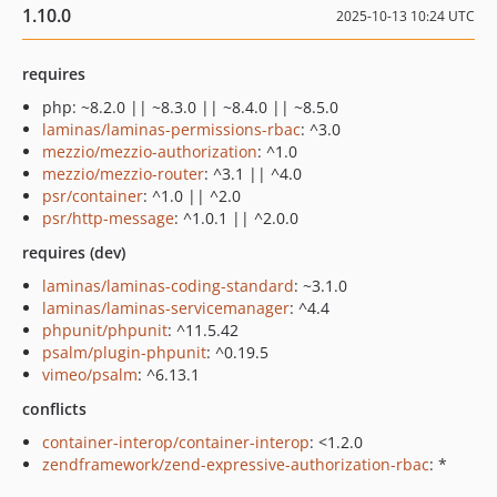
1.10.0
2025-10-13 10:24 UTC
requires
php: ~8.2.0 || ~8.3.0 || ~8.4.0 || ~8.5.0
laminas/laminas-permissions-rbac
: ^3.0
mezzio/mezzio-authorization
: ^1.0
mezzio/mezzio-router
: ^3.1 || ^4.0
psr/container
: ^1.0 || ^2.0
psr/http-message
: ^1.0.1 || ^2.0.0
requires (dev)
laminas/laminas-coding-standard
: ~3.1.0
laminas/laminas-servicemanager
: ^4.4
phpunit/phpunit
: ^11.5.42
psalm/plugin-phpunit
: ^0.19.5
vimeo/psalm
: ^6.13.1
conflicts
container-interop/container-interop
: <1.2.0
zendframework/zend-expressive-authorization-rbac
: *