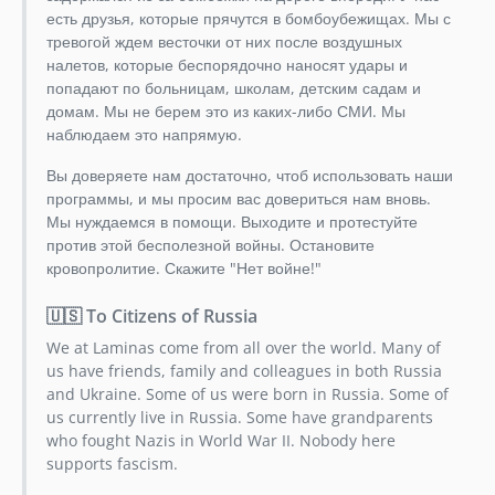
0.1.4
есть друзья, которые прячутся в бомбоубежищах. Мы с
тревогой ждем весточки от них после воздушных
0.1.3
налетов, которые беспорядочно наносят удары и
0.1.2
попадают по больницам, школам, детским садам и
0.1.1
домам. Мы не берем это из каких-либо СМИ. Мы
0.1.0
наблюдаем это напрямую.
Вы доверяете нам достаточно, чтоб использовать наши
программы, и мы просим вас довериться нам вновь.
Мы нуждаемся в помощи. Выходите и протестуйте
против этой бесполезной войны. Остановите
кровопролитие. Скажите "Нет войне!"
🇺🇸 To Citizens of Russia
We at Laminas come from all over the world. Many of
us have friends, family and colleagues in both Russia
and Ukraine. Some of us were born in Russia. Some of
us currently live in Russia. Some have grandparents
who fought Nazis in World War II. Nobody here
supports fascism.