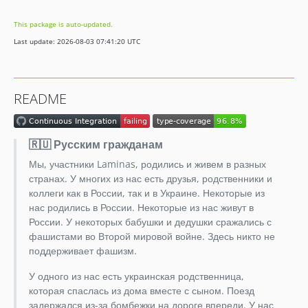
1.4.x-dev
This package is auto-updated.
1.4.0
Last update: 2026-08-03 07:41:20 UTC
1.3.x-dev
1.3.0
1.2.x-dev
README
1.2.0
1.1.x-dev
1.1.0
🇷🇺 Русским гражданам
1.0.x-dev
Мы, участники Laminas, родились и живем в разных
1.0.4
странах. У многих из нас есть друзья, родственники и
1.0.3
коллеги как в России, так и в Украине. Некоторые из
нас родились в России. Некоторые из нас живут в
1.0.2
России. У некоторых бабушки и дедушки сражались с
1.0.1
фашистами во Второй мировой войне. Здесь никто не
1.0.0
поддерживает фашизм.
0.3.1
У одного из нас есть украинская родственница,
0.3.0
которая спаслась из дома вместе с сыном. Поезд
0.2.0
задержался из-за бомбежки на дороге впереди. У нас