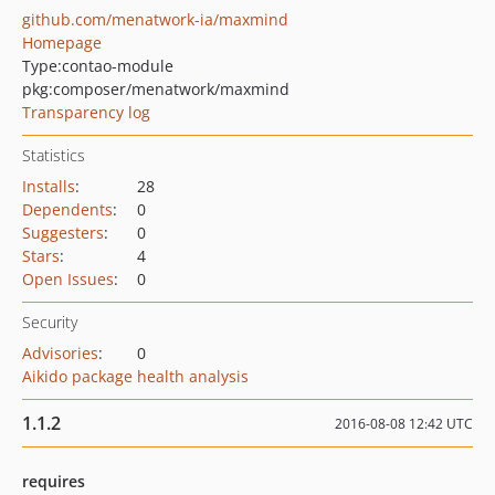
github.com/menatwork-ia/maxmind
Homepage
Type:
contao-module
pkg:composer/menatwork/maxmind
Transparency log
Statistics
Installs
:
28
Dependents
:
0
Suggesters
:
0
Stars
:
4
Open Issues
:
0
Security
Advisories
:
0
Aikido package health analysis
1.1.2
2016-08-08 12:42 UTC
requires