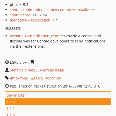
php: >=5.3
contao-community-alliance/composer-installer
: *
contao/core
: >=3.2,<4
menatwork/geolocation
: 1.*
suggests
terminal42/notification_center
: Provide a central and
flexible way for Contao developers to send notifications
via their extensions.
LGPL-3.0+
2d5390684417e90bd05e0b8ff1e35096c322379
Stefan Heimes
Andreas Isaak
maxmind
geoip
cronjob
Published on Packagist.org on 2016-08-08 12:43 UTC
dev-master
1.1.2
1.1.1
1.1.0