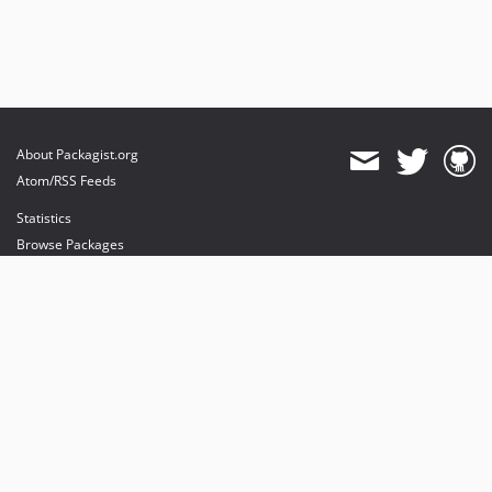
About Packagist.org
Atom/RSS Feeds
Statistics
Browse Packages
API
Mirrors
Status
Dashboard
provides maintenance and hosting
provides bandwidth and CDN