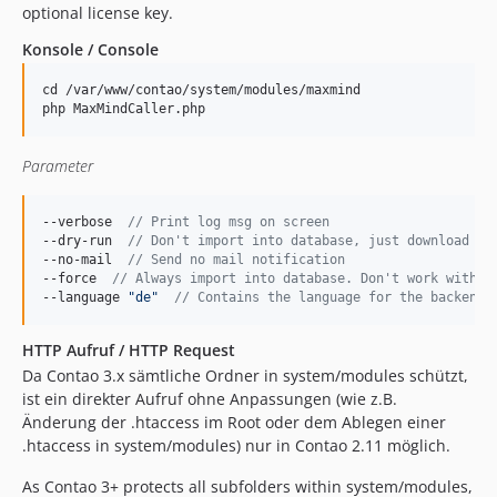
optional license key.
Konsole / Console
cd /var/www/contao/system/modules/maxmind

Parameter
--verbose  
// Print log msg on screen
--dry-run  
// Don't import into database, just download it
--no-mail  
// Send no mail notification
--force  
// Always import into database. Don't work with d
--language 
"
de
"
// Contains the language for the backend.
HTTP Aufruf / HTTP Request
Da Contao 3.x sämtliche Ordner in system/modules schützt,
ist ein direkter Aufruf ohne Anpassungen (wie z.B.
Änderung der .htaccess im Root oder dem Ablegen einer
.htaccess in system/modules) nur in Contao 2.11 möglich.
As Contao 3+ protects all subfolders within system/modules,