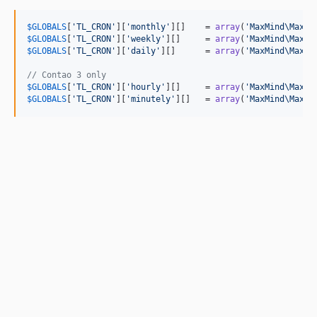
$
GLOBALS
[
'
TL_CRON
'
][
'
monthly
'
][]    = 
array
(
'
MaxMind\MaxMi
$
GLOBALS
[
'
TL_CRON
'
][
'
weekly
'
][]     = 
array
(
'
MaxMind\MaxMi
$
GLOBALS
[
'
TL_CRON
'
][
'
daily
'
][]      = 
array
(
'
MaxMind\MaxMi
// Contao 3 only
$
GLOBALS
[
'
TL_CRON
'
][
'
hourly
'
][]     = 
array
(
'
MaxMind\MaxMi
$
GLOBALS
[
'
TL_CRON
'
][
'
minutely
'
][]   = 
array
(
'
MaxMind\MaxMi