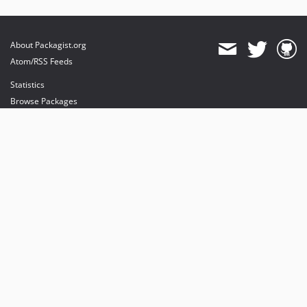
About Packagist.org
Atom/RSS Feeds
Statistics
Browse Packages
API
Mirrors
Status
Dashboard
provides maintenance and hosting
provides bandwidth and CDN
provides malware detection