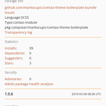
Package info
github.com/markocupic/contao-theme-boilerplate-bundle
Issues
Language:
SCSS
Type:
contao-module
pkg:composer/markocupic/contao-theme-boilerplate
Transparency log
Statistics
Installs
:
39
Dependents
:
0
Suggesters
:
0
Stars
:
3
Security
Advisories
:
0
Aikido package health analysis
1.0.6
2019-03-06 08:36 UTC