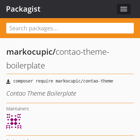
Packagist
Toggle
navigat
markocupic
/
contao-theme-
boilerplate
Contao Theme Boilerplate
Maintainers