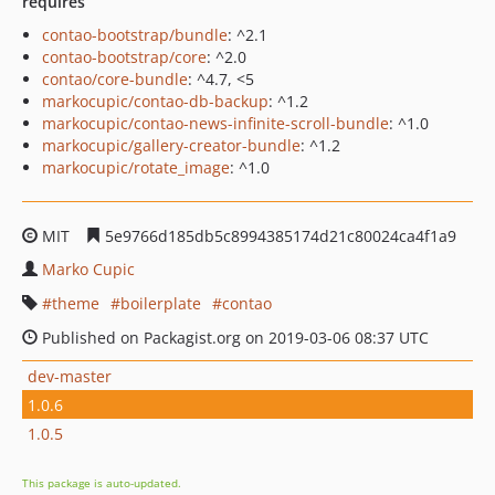
requires
contao-bootstrap/bundle
: ^2.1
contao-bootstrap/core
: ^2.0
contao/core-bundle
: ^4.7, <5
markocupic/contao-db-backup
: ^1.2
markocupic/contao-news-infinite-scroll-bundle
: ^1.0
markocupic/gallery-creator-bundle
: ^1.2
markocupic/rotate_image
: ^1.0
MIT
5e9766d185db5c8994385174d21c80024ca4f1a9
Marko Cupic
theme
boilerplate
contao
Published on Packagist.org on 2019-03-06 08:37 UTC
dev-master
1.0.6
1.0.5
This package is auto-updated.