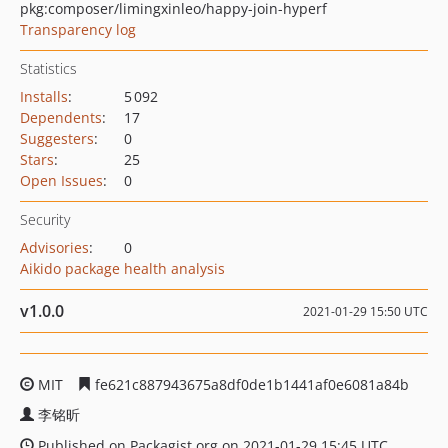
pkg:composer/limingxinleo/happy-join-hyperf
Transparency log
Statistics
Installs
:
5 092
Dependents
:
17
Suggesters
:
0
Stars
:
25
Open Issues
:
0
Security
Advisories
:
0
Aikido package health analysis
v1.0.0
2021-01-29 15:50 UTC
MIT
fe621c887943675a8df0de1b1441af0e6081a84b
李铭昕
Published on Packagist.org on 2021-01-29 15:45 UTC