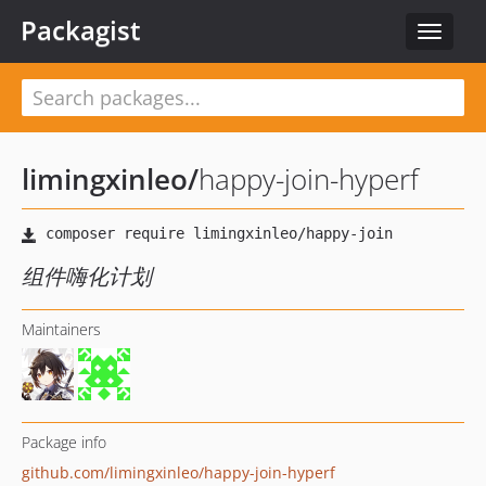
Packagist
Toggle
navigat
limingxinleo
/
happy-join-hyperf
组件嗨化计划
Maintainers
Package info
github.com/limingxinleo/happy-join-hyperf