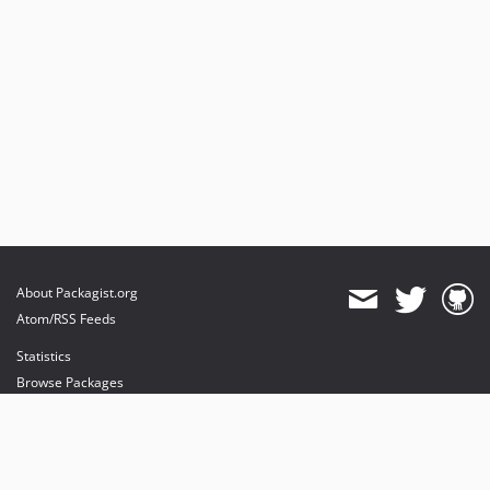
About Packagist.org
Atom/RSS Feeds
Statistics
Browse Packages
API
Mirrors
Status