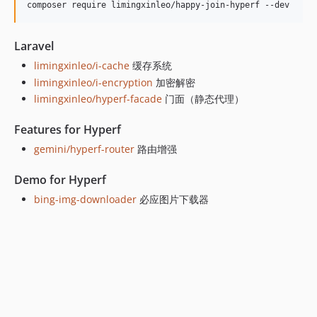
composer require limingxinleo/happy-join-hyperf --dev
Laravel
limingxinleo/i-cache
缓存系统
limingxinleo/i-encryption
加密解密
limingxinleo/hyperf-facade
门面（静态代理）
Features for Hyperf
gemini/hyperf-router
路由增强
Demo for Hyperf
bing-img-downloader
必应图片下载器