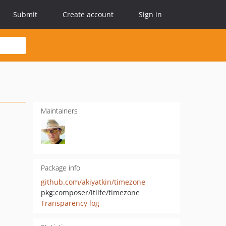
Submit
Create account
Sign in
Maintainers
Package info
github.com/akiyatkin/timezone
pkg:composer/itlife/timezone
Transparency log