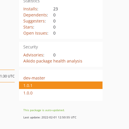
Statistics
Installs
:
23
Dependents
:
0
Suggesters
:
0
Stars
:
0
Open Issues
:
0
Security
Advisories
:
0
Aikido package health analysis
11:30 UTC
dev-master
1.0.1
1.0.0
This package is auto-updated.
Last update: 2022-02-01 12:50:55 UTC