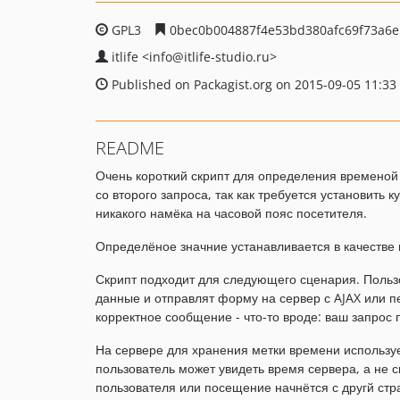
GPL3
0bec0b004887f4e53bd380afc69f73a6e
itlife
<info
@itlife-studio.ru>
Published on Packagist.org on 2015-09-05 11:33
README
Очень короткий скрипт для определения временой 
со второго запроса, так как требуется установить 
никакого намёка на часовой пояс посетителя.
Определёное значние устанавливается в качестве 
Скрипт подходит для следующего сценария. Пользо
данные и отправлят форму на сервер с AJAX или п
корректное сообщение - что-то вроде: ваш запрос 
На сервере для хранения метки времени используе
пользователь может увидеть время сервера, а не с
пользователя или посещение начнётся с другй стр