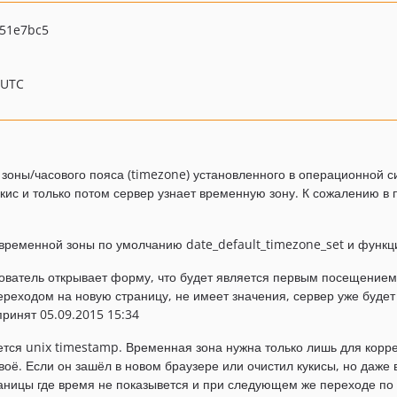
51e7bc5
 UTC
зоны/часового пояса (timezone) установленного в операционной си
кукис и только потом сервер узнает временную зону. К сожалению в
временной зоны по умолчанию date_default_timezone_set и функци
ватель открывает форму, что будет является первым посещением 
ереходом на новую страницу, не имеет значения, сервер уже буде
принят 05.09.2015 15:34
тся unix timestamp. Временная зона нужна только лишь для корр
воё. Если он зашёл в новом браузере или очистил кукисы, но даже
аницы где время не показывется и при следующем же переходе по с