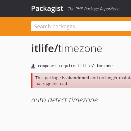
Packagist
The PHP Package Repository
itlife
/
timezone
This package is
abandoned
and no longer maint
package instead.
auto detect timezone