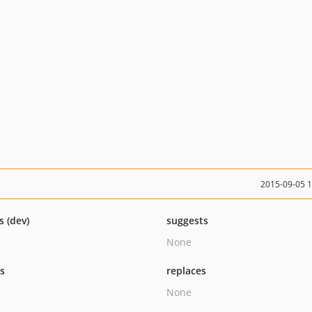
2015-09-05 
s (dev)
suggests
None
ts
replaces
None