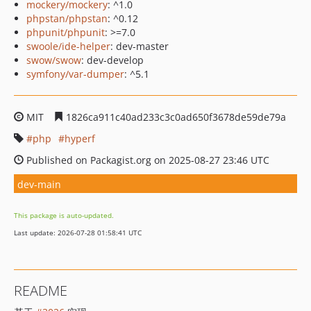
mockery/mockery
: ^1.0
phpstan/phpstan
: ^0.12
phpunit/phpunit
: >=7.0
swoole/ide-helper
: dev-master
swow/swow
: dev-develop
symfony/var-dumper
: ^5.1
MIT
1826ca911c40ad233c3c0ad650f3678de59de79a
php
hyperf
Published on Packagist.org on 2025-08-27 23:46 UTC
dev-main
This package is auto-updated.
Last update: 2026-07-28 01:58:41 UTC
README