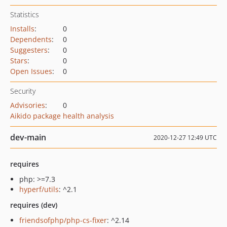
Statistics
Installs
:
0
Dependents
:
0
Suggesters
:
0
Stars
:
0
Open Issues
:
0
Security
Advisories
:
0
Aikido package health analysis
dev-main
2020-12-27 12:49 UTC
requires
php: >=7.3
hyperf/utils
: ^2.1
requires (dev)
friendsofphp/php-cs-fixer
: ^2.14