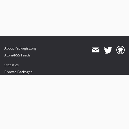
About Packagist.org
Atom/RSS Feeds
Statistics
Browse Packages
API
Mirrors
Status
Dashboard
provides maintenance and hosting