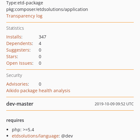
Type:
etd-package
pkg:composer/etdsolutions/application
Transparency log
Statistics
Installs
:
347
Dependents
:
4
Suggesters
:
0
Stars
:
0
Open Issues
:
0
Security
Advisories
:
0
Aikido package health analysis
dev-master
2019-10-09 09:52 UTC
requires
php: >=5.4
etdsolutions/language
: @dev