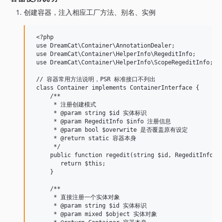
创建容器，注入相应工厂方法、别名、实例
 <?php

 use DreamCat\Container\AnnotationDealer;

 use DreamCat\Container\HelperInfo\RegeditInfo;

 use DreamCat\Container\HelperInfo\ScopeRegeditInfo;

 // 容器常用方法说明，PSR 标准接口不列出

 class Container implements ContainerInterface {

     /**

      * 注册创建模式

      * @param string $id 实体标识

      * @param RegeditInfo $info 注册信息

      * @param bool $overwrite 是否覆盖原有设定

      * @return static 容器本身

      */

     public function regedit(string $id, RegeditInfo $i
        return $this;

     }

     /**

      * 直接注册一个实体对象

      * @param string $id 实体标识

      * @param mixed $object 实体对象
