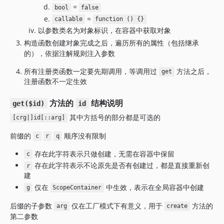
=
bool
false
=
callable
function () {}
以参数类名为对象标识，在容器中获取对象
构造函数创建对象完成之后，遍历所有的属性（包括继承
的），依据注解规则注入参数
所有注册类函数一定要先期调用，等调用过
方法之后，
get
注册函数不一定生效
方法的
结构说明
get($id)
id
其中方括号的部分都是可选的
[crg|]id[::arg]
前缀的
顺序没有限制
c
r
q
存在此字符表示只做创建，无需在容器中保留
c
存在此字符表示不论原先是否有创建过，都是直接重新创
r
建
仅在
中生效，表示在全局容器中创建
g
ScopeContainer
后缀的子参数
仅在工厂模式下有意义，用于
方法的
arg
create
第二参数