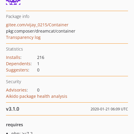
Package info
gitee.com/vijay_0215/Container
pkg:composer/dreamcat/container
Transparency log
Statistics
Installs
:
216
Dependents
:
1
Suggesters
:
0
Security
Advisories
:
0
Aikido package health analysis
v3.1.0
2020-01-21 06:09 UTC
requires
php: >=7.2