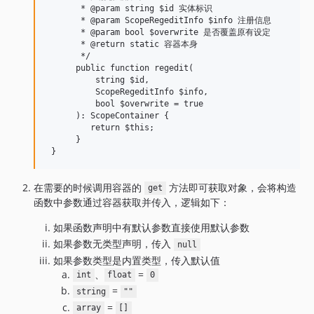
       * @param string $id 实体标识

       * @param ScopeRegeditInfo $info 注册信息

       * @param bool $overwrite 是否覆盖原有设定

       * @return static 容器本身

       */

      public function regedit(

          string $id,

          ScopeRegeditInfo $info,

          bool $overwrite = true

      ): ScopeContainer {

         return $this; 

      }

在需要的时候调用容器的
方法即可获取对象，会将构造
get
函数中参数通过容器获取并传入，逻辑如下：
如果函数声明中有默认参数直接使用默认参数
如果参数无类型声明，传入
null
如果参数类型是内置类型，传入默认值
、
=
int
float
0
=
string
""
=
array
[]