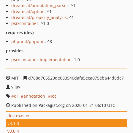
dreamcat/annotation_parser
: ^1
dreamcat/option
: ^1
dreamcat/property_analysis
: ^1
psr/container
: ^1.0
requires (dev)
phpunit/phpunit
: ^8
provides
psr/container-implementation
: 1.0
MIT
d788d765520de083546dafa5eca075eba44d8dc7
vijay
di
annotation
ioc
Published on Packagist.org on 2020-01-21 06:10 UTC
dev-master
v3.1.0
v3.0.4