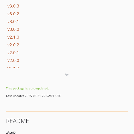
v3.0.3
v3.0.2
v3.0.1
v3.0.0
v2.1.0
v2.0.2
v2.0.1
v2.0.0
v1.1.3
v1.1.2
v1.1.1
This package is auto-updated.
v1.1.0
Last update: 2025-08-21 22:52:01 UTC
v1.0.0
README
介绍