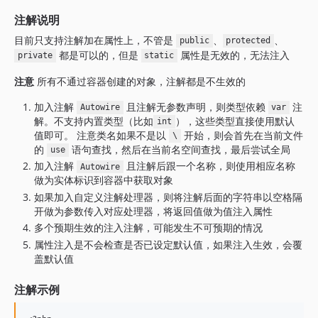
注解说明
目前只支持注解加在属性上，不管是
、
、
public
protected
都是可以的，但是
属性是无效的，无法注入
private
static
注意
所有不通过容器创建的对象，注解都是不生效的
加入注解
且注解无参数声明，则类型依赖
注
Autowire
var
解。不支持内置类型（比如
），这些类型直接使用默认
int
值即可。 注意类名如果不是以
开始，则会首先在当前文件
\
的
语句查找，然后在当前名空间查找，最后尝试全局
use
加入注解
且注解后跟一个名称，则使用相应名称
Autowire
做为实体标识到容器中获取对象
如果加入自定义注解处理器，则将注解后面的字符串以空格隔
开做为参数传入对应处理器，将返回值做为值注入属性
多个预期生效的注入注解，可能发生不可预期的情况
属性注入是不会检查是否已设定默认值，如果注入生效，会覆
盖默认值
注解示例