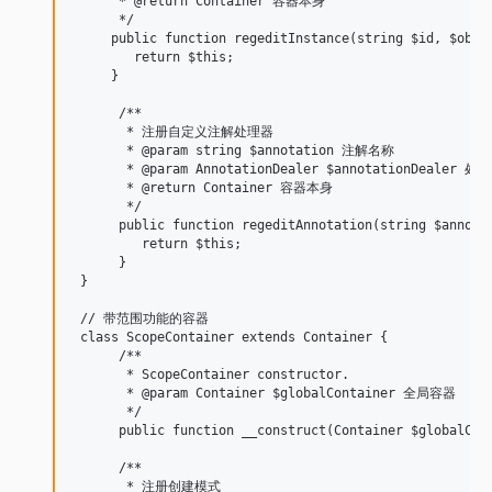
      * @return Container 容器本身

      */

     public function regeditInstance(string $id, $objec
        return $this;

     }

      /**

       * 注册自定义注解处理器

       * @param string $annotation 注解名称

       * @param AnnotationDealer $annotationDealer 处理
       * @return Container 容器本身

       */

      public function regeditAnnotation(string $annotat
         return $this;

      }

 }

 // 带范围功能的容器

 class ScopeContainer extends Container {

      /**

       * ScopeContainer constructor.

       * @param Container $globalContainer 全局容器

       */

      public function __construct(Container $globalCont
      /**

       * 注册创建模式
