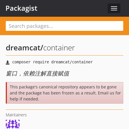
Packagist
Toggle
navigat
dreamcat
/
container
窗口，依赖注解直接赋值
This package's canonical repository appears to be gone
and the package has been frozen as a result. Email us for
help if needed.
Maintainers