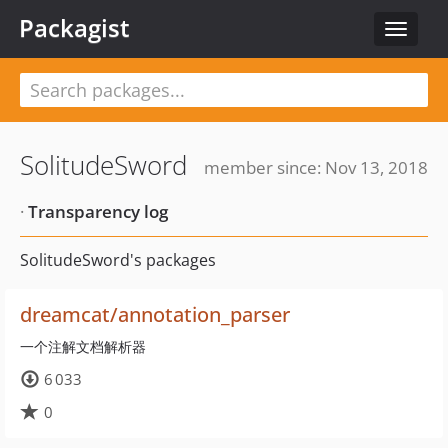
Packagist
Toggle
navigat
SolitudeSword
member since: Nov 13, 2018
·
Transparency log
SolitudeSword's packages
dreamcat/annotation_parser
一个注解文档解析器
6 033
0