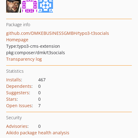
Package info
github.com/DMKEBUSINESSGMBH/typo3-t3socials
Homepage
Type:
typo3-cms-extension
pkg:composer/dmk/t3socials
Transparency log
Statistics
Installs
:
467
Dependents
:
0
Suggesters
:
0
Stars
:
0
Open Issues
:
7
Security
Advisories
:
0
Aikido package health analysis