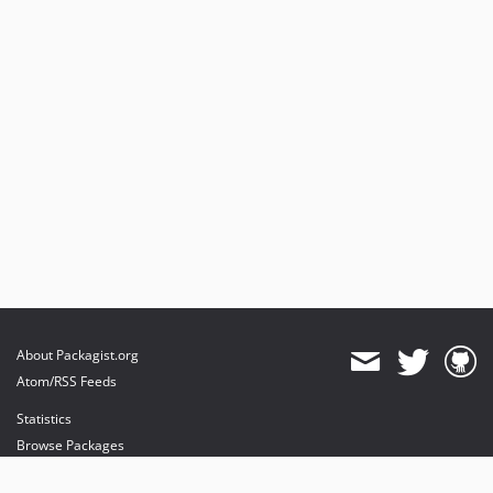
About Packagist.org
Atom/RSS Feeds
Statistics
Browse Packages
API