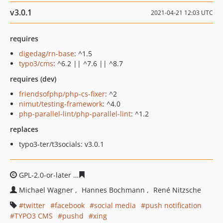
v3.0.1
2021-04-21 12:03 UTC
requires
digedag/rn-base
: ^1.5
typo3/cms
: ^6.2 || ^7.6 || ^8.7
requires (dev)
friendsofphp/php-cs-fixer
: ^2
nimut/testing-framework
: ^4.0
php-parallel-lint/php-parallel-lint
: ^1.2
replaces
typo3-ter/t3socials: v3.0.1
GPL-2.0-or-later
b301446c572f48136988b953600e8fa877
Michael Wagner
Hannes Bochmann
René Nitzsche
twitter
facebook
social media
push notification
TYPO3 CMS
pushd
xing