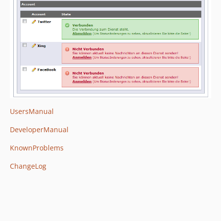
UsersManual
DeveloperManual
KnownProblems
ChangeLog