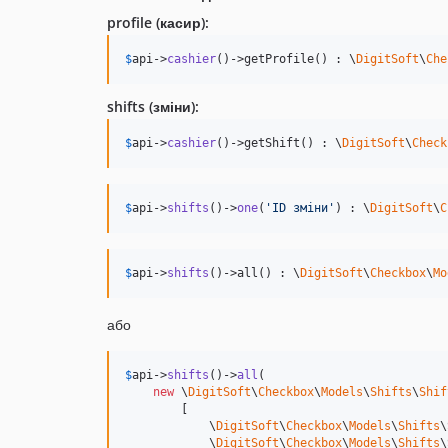
profile (касир):
$
api
->
cashier
()->getProfile() : \
DigitSoft
\
Che
shifts (зміни):
$
api
->
cashier
()->getShift() : \
DigitSoft
\
Check
$
api
->
shifts
()->
one
(
'
ID зміни
'
) : \
DigitSoft
\
C
$
api
->
shifts
()->all() : \
DigitSoft
\
Checkbox
\
Mo
або
$
api
->
shifts
()->
all
(

new
 \
DigitSoft
\
Checkbox
\
Models
\
Shifts
\
Shif
        [

            \
DigitSoft
\
Checkbox
\
Models
\
Shifts
\
            \
DigitSoft
\
Checkbox
\
Models
\
Shifts
\