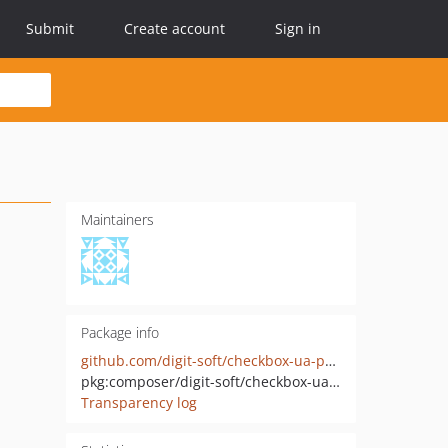
Submit
Create account
Sign in
Maintainers
Package info
github.com/digit-soft/checkbox-ua-php-sdk
pkg:composer/digit-soft/checkbox-ua-php-sdk
Transparency log