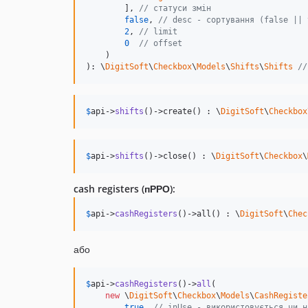
        ], 
// статуси змін
false
, 
// desc - сортування (false || 
2
, 
// limit
0
// offset
    )

): \
DigitSoft
\
Checkbox
\
Models
\
Shifts
\
Shifts
//
$
api
->
shifts
()->create() : \
DigitSoft
\
Checkbox
$
api
->
shifts
()->close() : \
DigitSoft
\
Checkbox
\
cash registers (пРРО):
$
api
->
cashRegisters
()->all() : \
DigitSoft
\
Chec
або
$
api
->
cashRegisters
()->
all
(

new
 \
DigitSoft
\
Checkbox
\
Models
\
CashRegiste
true
, 
// inUse - використовується чи н