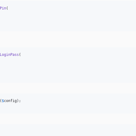
Pin
(

LoginPass
(

(
$
config