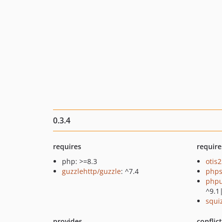
0.3.4
requires
require
php: >=8.3
otis
guzzlehttp/guzzle
: ^7.4
phps
phpu
^9.1
squi
provides
conflic