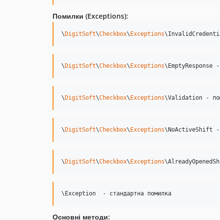
Помилки (Exceptions):
\
DigitSoft
\
Checkbox
\
Exceptions
\InvalidCredenti
\
DigitSoft
\
Checkbox
\
Exceptions
\EmptyResponse -
\
DigitSoft
\
Checkbox
\
Exceptions
\Validation - по
\
DigitSoft
\
Checkbox
\
Exceptions
\NoActiveShift -
\
DigitSoft
\
Checkbox
\
Exceptions
\AlreadyOpenedSh
\Exception  - стандартна помилка
Основні методи: