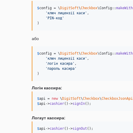
$
config
 = \
DigitSoft
\
Checkbox
\Config::
makeWith
'
ключ лицензії каси
'
,

'
PIN-код
'
)
або
$
config
 = \
DigitSoft
\
Checkbox
\Config::
makeWith
'
ключ лицензії каси
'
,

'
логін касира
'
,

'
пароль касира
'
)
Логін кассира:
$
api
 = 
new
 \
DigitSoft
\
Checkbox
\
CheckboxJsonApi
$
api
->
cashier
()->
signIn
();
Логаут кассира:
$
api
->
cashier
()->
signOut
();