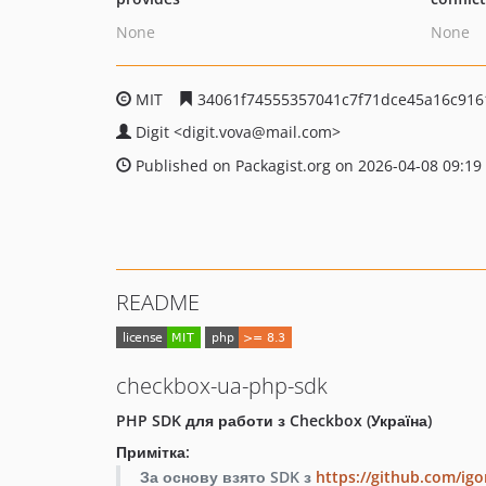
None
None
MIT
34061f74555357041c7f71dce45a16c916
Digit
<digit.vova
@mail.com>
Published on Packagist.org on 2026-04-08 09:19
README
checkbox-ua-php-sdk
PHP SDK для работи з Checkbox (Україна)
Примітка:
За основу взято SDK з
https://github.com/ig