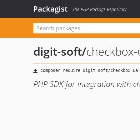
Packagist
The PHP Package Repository
digit-soft
/
checkbox-
PHP SDK for integration with c