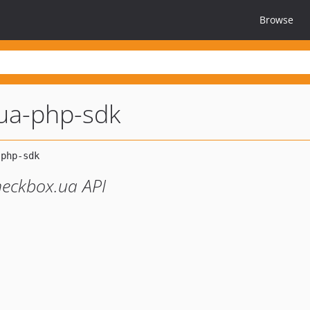
Browse
ua-php-sdk
heckbox.ua API