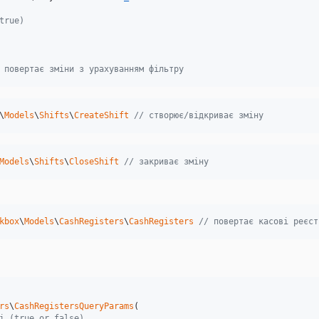
true)
 повертає зміни з урахуванням фільтру
\
Models
\
Shifts
\
CreateShift
// створює/відкриває зміну
Models
\
Shifts
\
CloseShift
// закриває зміну
kbox
\
Models
\
CashRegisters
\
CashRegisters
// повертає касові реєст
rs
\
CashRegistersQueryParams
(

і (true or false)