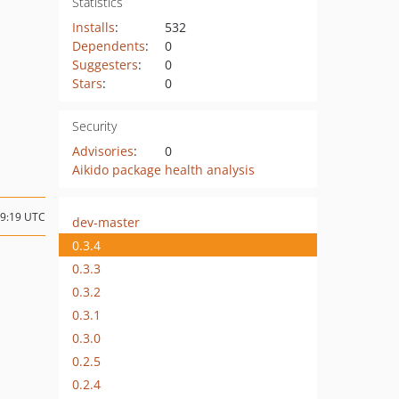
Statistics
Installs
:
532
Dependents
:
0
Suggesters
:
0
Stars
:
0
Security
Advisories
:
0
Aikido package health analysis
09:19 UTC
dev-master
0.3.4
0.3.3
0.3.2
0.3.1
0.3.0
0.2.5
0.2.4