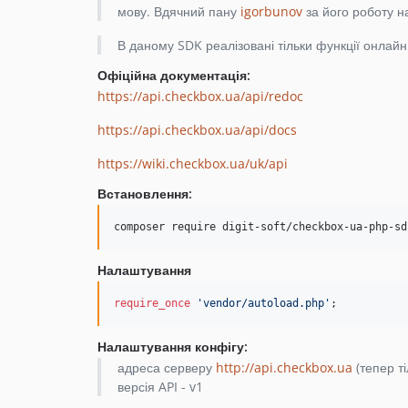
мову. Вдячний пану
igorbunov
за його роботу н
В даному SDK реалізовані тільки функції онлайн
Офіційна документація:
https://api.checkbox.ua/api/redoc
https://api.checkbox.ua/api/docs
https://wiki.checkbox.ua/uk/api
Встановлення:
composer require digit-soft/checkbox-ua-php-sd
Налаштування
require_once
'
vendor/autoload.php
'
;
Налаштування конфігу:
адреса серверу
http://api.checkbox.ua
(тепер т
версія API - v1