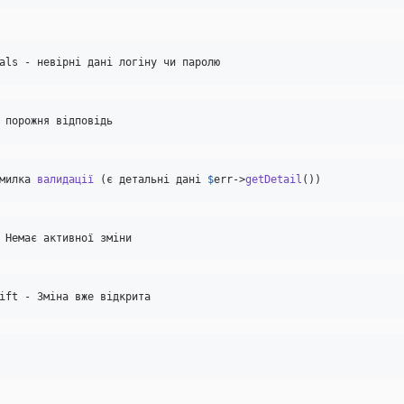
als - невірні дані логіну чи паролю
 порожня відповідь
милка 
валидації
 (є детальні дані 
$
err
->
getDetail
())
 Немає активної зміни
ift - Зміна вже відкрита