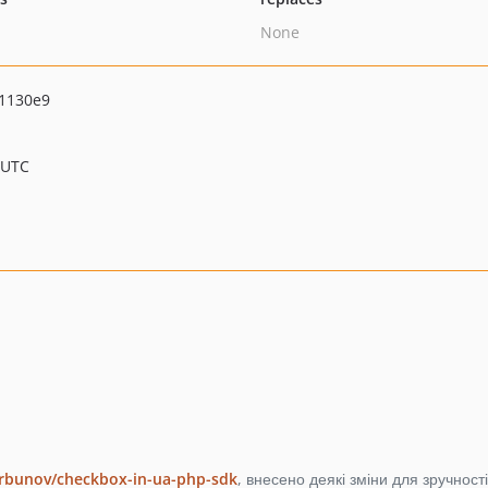
None
1130e9
 UTC
orbunov/checkbox-in-ua-php-sdk
, внесено деякі зміни для зручност