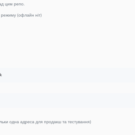
ад цим репо.
 режиму (офлайн ніт)
k
ільки одна адреса для продакш та тестування)