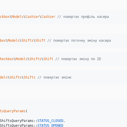
ckbox
\
Models
\
Cashier
\
Cashier
// повертає профіль касира
box
\
Models
\
Shifts
\
Shift
// повертає поточну зміну касира
heckbox
\
Models
\
Shifts
\
Shift
// повертає зміну по ID
dels
\
Shifts
\
Shifts
// повертає зміни
tsQueryParams
(

ShiftsQueryParams::
STATUS_CLOSED
,

ShiftsQueryParams::
STATUS_OPENED