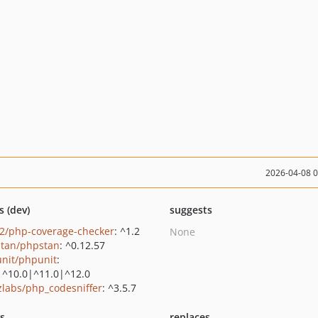
2026-04-08 
s (dev)
suggests
22/php-coverage-checker
: ^1.2
None
tan/phpstan
: ^0.12.57
nit/phpunit
:
|^10.0|^11.0|^12.0
zlabs/php_codesniffer
: ^3.5.7
ts
replaces