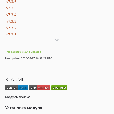
v7.3.6
v7.3.5
v7.3.4
v7.3.3
v7.3.2
v7.3.1
v7.3.0
v7.2.5
This package is auto-updated.
v7.2.4
Last update: 2026-07-27 16:57:22 UTC
v7.2.3
v7.2.2
v7.2.1
README
v7.2.0
Модуль поиска
Установка модуля