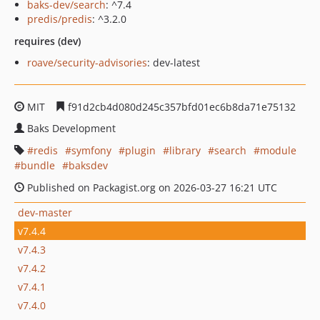
baks-dev/search
: ^7.4
predis/predis
: ^3.2.0
requires (dev)
roave/security-advisories
: dev-latest
MIT
f91d2cb4d080d245c357bfd01ec6b8da71e75132
Baks Development
redis
symfony
plugin
library
search
module
bundle
baksdev
Published on Packagist.org on 2026-03-27 16:21 UTC
dev-master
v7.4.4
v7.4.3
v7.4.2
v7.4.1
v7.4.0