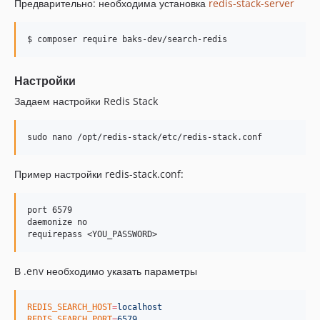
Предварительно: необходима установка
redis-stack-server
$ composer require baks-dev/search-redis
Настройки
Задаем настройки Redis Stack
sudo nano /opt/redis-stack/etc/redis-stack.conf
Пример настройки redis-stack.conf:
port 6579

daemonize no

В .env необходимо указать параметры
REDIS_SEARCH_HOST
=
localhost
REDIS_SEARCH_PORT
=
6579