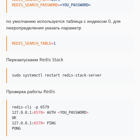
REDIS_SEARCH_PASSWORD
=
<YOU_PASSWORD>
по умолчанию используется таблица с индексом 0, для
пееропределения указать параметр
REDIS_SEARCH_TABLE
=
1
Перезапускаем Redis Stack
sudo systemctl restart redis-stack-server
Проверка работы Redis
redis-cli -p 6579

127.0.0.1:
6579>
 AUTH 
<
YOU_PASSWORD
>
OK

127.0.0.1:
6579>
 PING

PONG