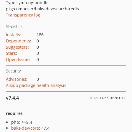
Type:
symfony-bundle
pkg:composer/baks-dev/search-redis
Transparency log
Statistics
Installs
:
186
Dependents
:
0
Suggesters
:
0
Stars
:
0
Open Issues
:
0
Security
Advisories
:
0
Aikido package health analysis
v7.4.4
2026-03-27 16:20 UTC
requires
php: >=8.4
baks-dev/core
: ^7.4