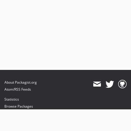
About Packagist.org
Atom/RSS Feeds
Statistics
Browse Packages
API
Mirrors