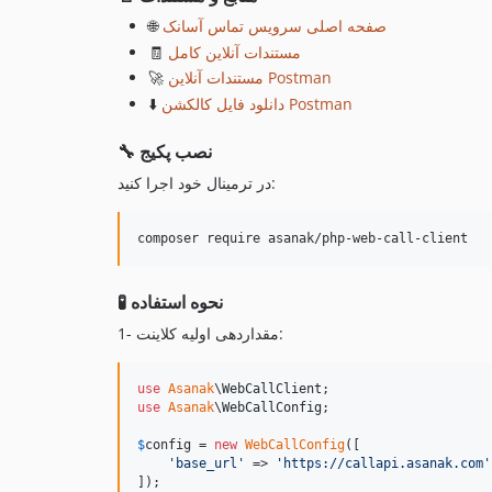
🌐
صفحه اصلی سرویس تماس آسا‌نک
🧾
مستندات آنلاین کامل
🚀
مستندات آنلاین Postman
⬇️
دانلود فایل کالکشن Postman
🔧 نصب پکیج
در ترمینال خود اجرا کنید:
composer require asanak/php-web-call-client
🧪 نحوه استفاده
1- مقداردهی اولیه کلاینت:
use
Asanak
\
WebCallClient
use
Asanak
\
WebCallConfig
;

$
config
 = 
new
WebCallConfig
([

'
base_url
'
 => 
'
https://callapi.asanak.com
'