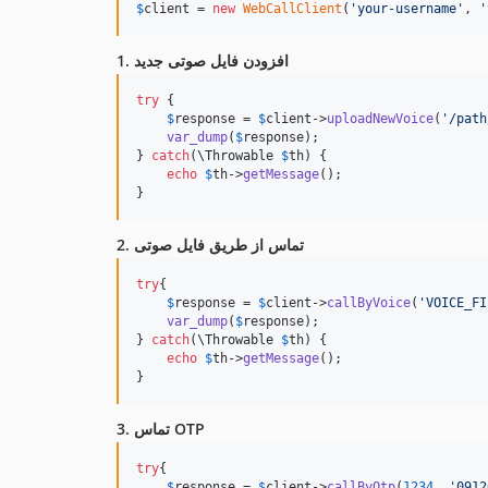
$
client
 = 
new
WebCallClient
(
'
your-username
'
, 
'
1. افزودن فایل صوتی جدید
try
 {

$
response
 = 
$
client
->
uploadNewVoice
(
'
/path
var_dump
(
$
response
);

} 
catch
(
\
Throwable
$
th
) {

echo
$
th
->
getMessage
();

}
2. تماس از طریق فایل صوتی
try
{

$
response
 = 
$
client
->
callByVoice
(
'
VOICE_FI
var_dump
(
$
response
);

} 
catch
(
\
Throwable
$
th
) {

echo
$
th
->
getMessage
();

}
3. تماس OTP
try
{

$
response
 = 
$
client
->
callByOtp
(
1234
, 
'
0912