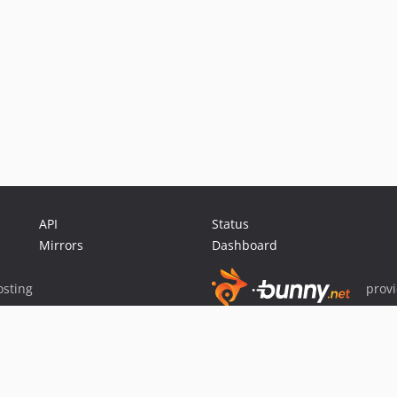
API
Status
Mirrors
Dashboard
sting
prov
Sponsor Packagist & Composer