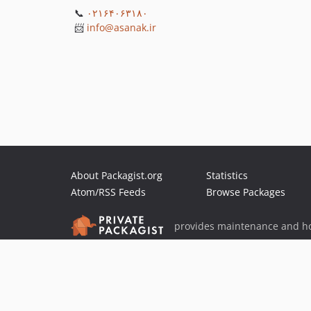
📞
۰۲١۶۴۰۶۳۱۸۰
📨
info@asanak.ir
About Packagist.org
Statistics
Atom/RSS Feeds
Browse Packages
provides maintenance and ho
provides malware detection