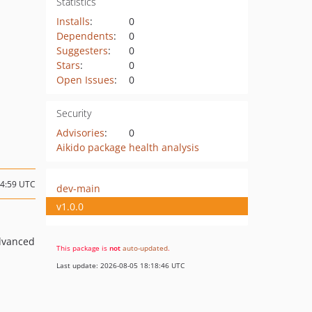
Statistics
Installs
:
0
Dependents
:
0
Suggesters
:
0
Stars
:
0
Open Issues
:
0
Security
Advisories
:
0
Aikido package health analysis
14:59 UTC
dev-main
v1.0.0
advanced
This package is
not
auto-updated
.
Last update: 2026-08-05 18:18:46 UTC