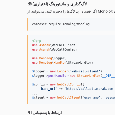
🧰 لاگ‌گذاری و مانیتورینگ (اختیاری)
composer require monolog/monolog
<?php
use
Asanak
\
WebCallClient
use
Asanak
\
WebCallConfig
;

use
Monolog
\
Logger
use
Monolog
\
Handler
\
StreamHandler
;

$
logger
 = 
new
Logger
(
'
web-call-client
'
$
logger
->
pushHandler
(
new
StreamHandler
(
__DIR__
$
config
 = 
new
WebCallConfig
([

'
base_url
'
 => 
'
https://callapi.asanak.com
'
$
client
 = 
new
WebCallClient
(
'
username
'
, 
'
passw
📮 ارتباط با پشتیبانی