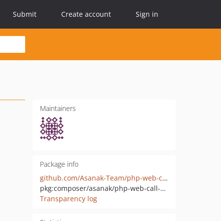
Submit
Create account
Sign in
Maintainers
Package info
github.com/Asanak-Team/php-web-call-client
pkg:composer/asanak/php-web-call-client
Transparency log