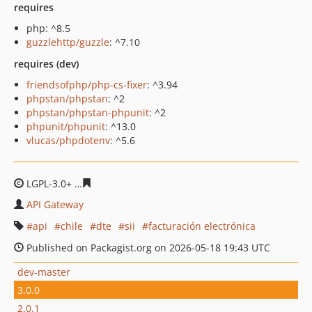
requires
php: ^8.5
guzzlehttp/guzzle
: ^7.10
requires (dev)
friendsofphp/php-cs-fixer
: ^3.94
phpstan/phpstan
: ^2
phpstan/phpstan-phpunit
: ^2
phpunit/phpunit
: ^13.0
vlucas/phpdotenv
: ^5.6
LGPL-3.0+
7b0ee35dd209465353e30deb671ab663b534f2f
API Gateway
api
chile
dte
sii
facturación electrónica
Published on Packagist.org on 2026-05-18 19:43 UTC
dev-master
3.0.0
2.0.1