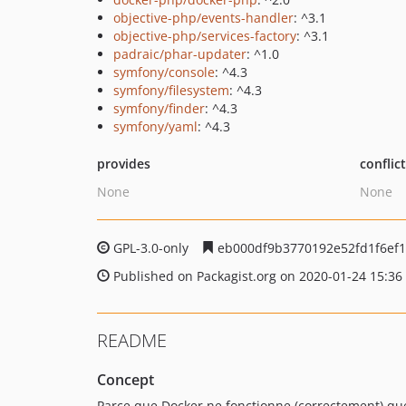
objective-php/events-handler
: ^3.1
objective-php/services-factory
: ^3.1
padraic/phar-updater
: ^1.0
symfony/console
: ^4.3
symfony/filesystem
: ^4.3
symfony/finder
: ^4.3
symfony/yaml
: ^4.3
provides
conflic
None
None
GPL-3.0-only
eb000df9b3770192e52fd1f6ef
Published on Packagist.org on 2020-01-24 15:36
README
Concept
Parce que Docker ne fonctionne (correctement) qu