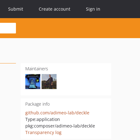
Submit
Create account
Sign in
Maintainers
Package info
github.com/adimeo-lab/deckle
Type:
application
pkg:composer/adimeo-lab/deckle
Transparency log