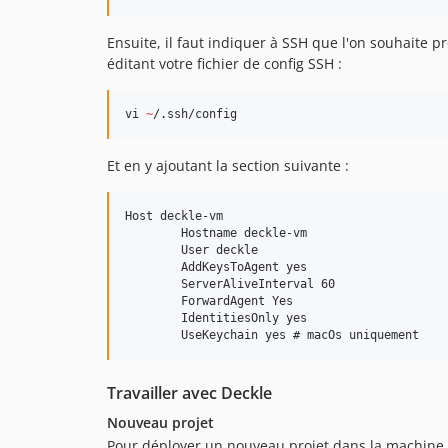
Ensuite, il faut indiquer à SSH que l'on souhaite 
éditant votre fichier de config SSH :
vi 
~
/.ssh/config
Et en y ajoutant la section suivante :
Host deckle-vm

        Hostname deckle-vm

        User deckle

        AddKeysToAgent yes

        ServerAliveInterval 60

        ForwardAgent Yes

        IdentitiesOnly yes

Travailler avec Deckle
Nouveau projet
Pour déployer un nouveau projet dans la machine vir