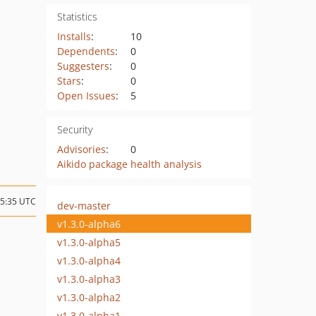
Statistics
Installs
:
10
Dependents
:
0
Suggesters
:
0
Stars
:
0
Open Issues
:
5
Security
Advisories
:
0
Aikido package health analysis
15:35 UTC
dev-master
v1.3.0-alpha6
v1.3.0-alpha5
v1.3.0-alpha4
v1.3.0-alpha3
v1.3.0-alpha2
v1.3.0-alpha1