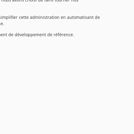
v1.0.0-alpha
dev-develop
simplifier cette administration en automatisant de
ne.
ement de développement de référence.