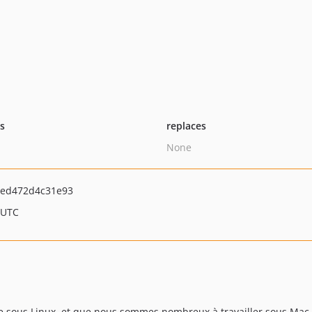
ts
replaces
None
1ed472d4c31e93
 UTC
e sous Linux, et que nous sommes nombreux à travailler sous Mac, 