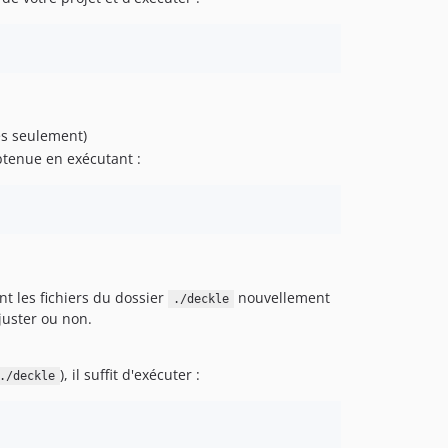
res seulement)
btenue en exécutant :
nt les fichiers du dossier
nouvellement
./deckle
juster ou non.
), il suffit d'exécuter :
./deckle