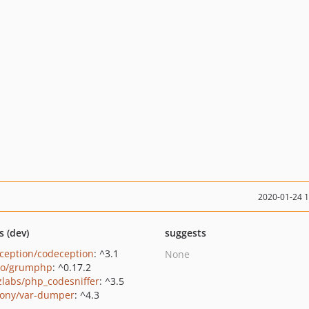
2020-01-24 
s (dev)
suggests
ception/codeception
: ^3.1
None
ro/grumphp
: ^0.17.2
zlabs/php_codesniffer
: ^3.5
ony/var-dumper
: ^4.3