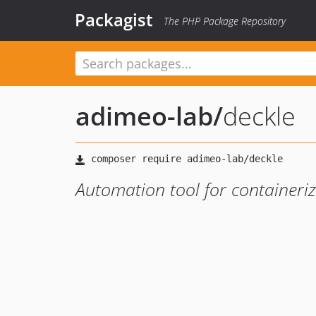
Packagist
The PHP Package Repository
adimeo-lab
/
deckle
Automation tool for containeriz