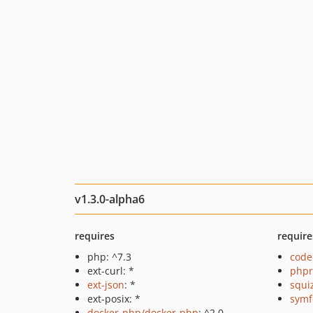
v1.3.0-alpha6
requires
require
php: ^7.3
code
ext-curl: *
php
ext-json
: *
squi
ext-posix: *
symf
docker-php/docker-php
: ^2.0