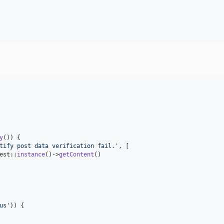
。
y
()) {

tify post data verification fail.
'
, [

est::
instance
()->
getContent
()

us
'
)) {
