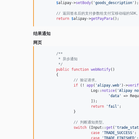
$
alipay
->
setBody
(
'
goods_description
'
);

// 返回签名后的支付参数给支付宝移动端的SDK
return
$
alipay
->
getPayPara
();
结果通知
网页
/**
	 * 异步通知
	 */
public
function
webNotify
()

	{

// 验证请求。
if
 (! 
app
(
'
alipay.web
'
)->
verif
			Log::
notice
(
'
Alipay no
'
data
'
 => Requ
			]);

return
'
fail
'
;

		}

// 判断通知类型。
switch
 (Input::
get
(
'
trade_stat
case
'
TRADE_SUCCESS
'
:

case
'
TRADE_FINISHED
'
:
