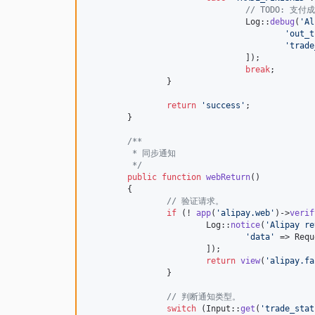
// TODO: 
				Log::
debug
(
'
Al
'
out_t
'
trade
				]);

break
;

		}

return
'
success
'
;

	}

/**
	 * 同步通知
	 */
public
function
webReturn
()

	{

// 验证请求。
if
 (! 
app
(
'
alipay.web
'
)->
verif
			Log::
notice
(
'
Alipay re
'
data
'
 => Requ
			]);

return
view
(
'
alipay.fa
		}

// 判断通知类型。
switch
 (Input::
get
(
'
trade_stat