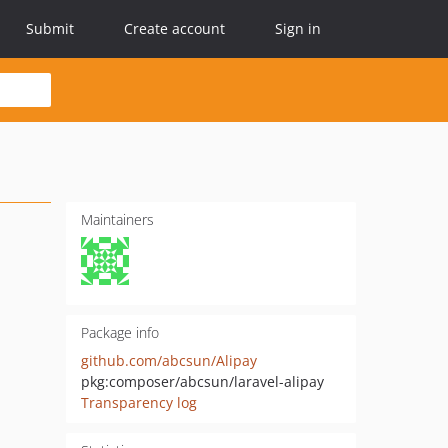
Submit
Create account
Sign in
Maintainers
Package info
github.com/abcsun/Alipay
pkg:composer/abcsun/laravel-alipay
Transparency log