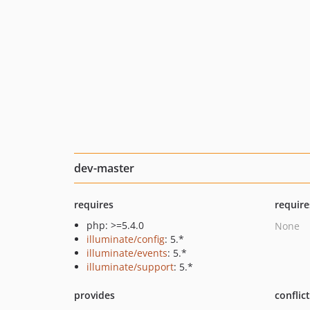
dev-master
requires
require
php: >=5.4.0
None
illuminate/config
: 5.*
illuminate/events
: 5.*
illuminate/support
: 5.*
provides
conflic