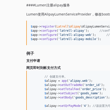
####Lumen注册alipay服务
Lumen使用AlipayLumenServiceProvider，修改boot
$
app
->
register
(
Latrell
\
Alipay
\AlipayLumenServi
$
app
->
configure
(
'
latrell-alipay
'
);      
//conf
$
app
->
configure
(
'
latrell-alipay-web
'
);      
//
$
app
->
configure
(
'
latrell-alipay-mobile
'
);     
例子
支付申请
网页即时到帐支付方式
// 创建支付单。
$
alipay
 = 
app
(
'
alipay.web
'
);

$
alipay
->
setOutTradeNo
(
'
order_id
'
);

$
alipay
->
setTotalFee
(
'
order_price
'
);

$
alipay
->
setSubject
(
'
goods_name
'
);

$
alipay
->
setBody
(
'
goods_description
'
);

$
alipay
->
setQrPayMode
(
'
4
'
); 
//该设置为