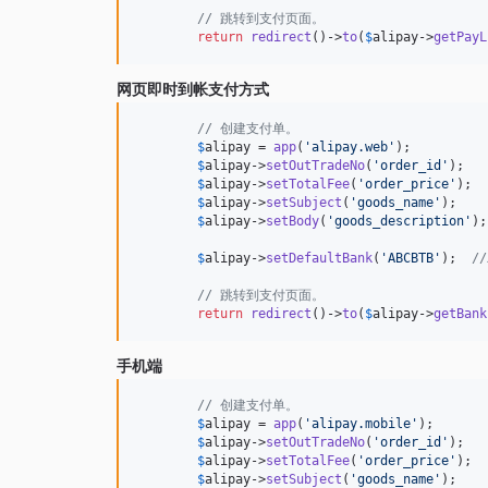
// 跳转到支付页面。
return
redirect
()->
to
(
$
alipay
->
getPayL
网页即时到帐支付方式
// 创建支付单。
$
alipay
 = 
app
(
'
alipay.web
'
);

$
alipay
->
setOutTradeNo
(
'
order_id
'
);

$
alipay
->
setTotalFee
(
'
order_price
'
);

$
alipay
->
setSubject
(
'
goods_name
'
);

$
alipay
->
setBody
(
'
goods_description
'
);

$
alipay
->
setDefaultBank
(
'
ABCBTB
'
);  
/
// 跳转到支付页面。
return
redirect
()->
to
(
$
alipay
->
getBank
手机端
// 创建支付单。
$
alipay
 = 
app
(
'
alipay.mobile
'
);

$
alipay
->
setOutTradeNo
(
'
order_id
'
);

$
alipay
->
setTotalFee
(
'
order_price
'
);

$
alipay
->
setSubject
(
'
goods_name
'
);
