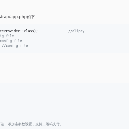
strap/app.php如下
ceProvider::class);               
//alipay
ig file
config file
 
//config file
可选，添加该参数设置，支持二维码支付。