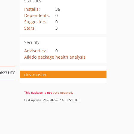
Statistics
Installs
:
36
Dependents
:
0
Suggesters
:
0
Stars
:
3
Security
Advisories
:
0
Aikido package health analysis
06:23 UTC
dev-master
This package is
not
auto-updated
.
Last update: 2026-07-26 16:03:59 UTC