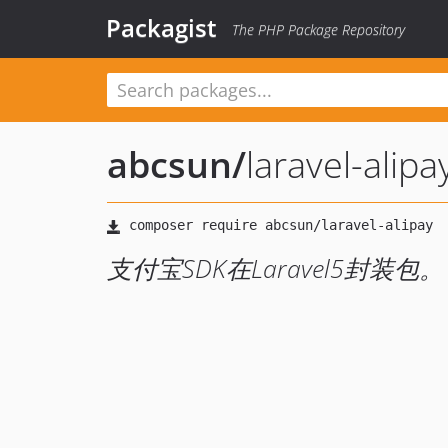
Packagist
The PHP Package Repository
abcsun
/
laravel-alipa
支付宝SDK在Laravel5封装包。