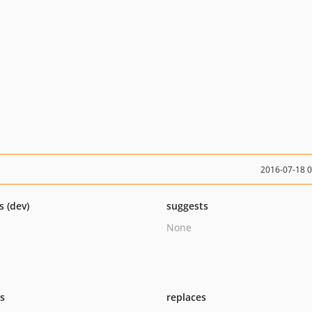
2016-07-18 
s (dev)
suggests
None
ts
replaces