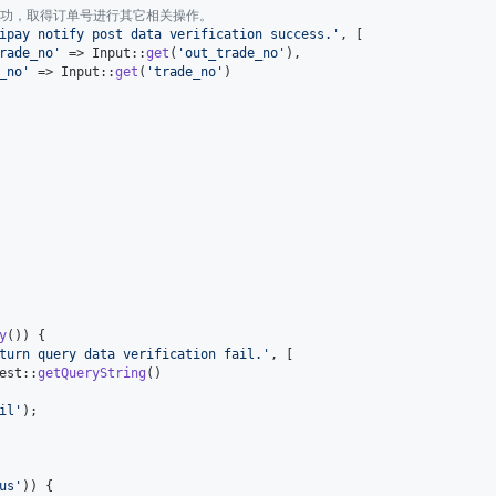
支付成功，取得订单号进行其它相关操作。
ipay notify post data verification success.
'
, [

rade_no
'
 => Input::
get
(
'
out_trade_no
'
),

_no
'
 => Input::
get
(
'
trade_no
'
)

y
()) {

turn query data verification fail.
'
, [

est::
getQueryString
()

il
'
);

us
'
)) {
