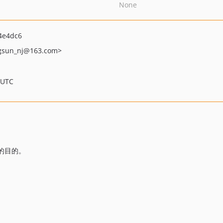
None
4e4dc6
gsun_nj
@163.com>
 UTC
宝的目的。