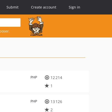
Submit
Create account
Sign in
poser.
PHP
12 214
1
PHP
13 126
2