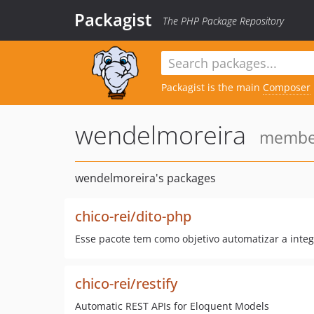
Packagist
The PHP Package Repository
Packagist is the main
Composer
wendelmoreira
member 
wendelmoreira's packages
chico-rei/dito-php
Esse pacote tem como objetivo automatizar a integ
chico-rei/restify
Automatic REST APIs for Eloquent Models