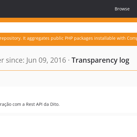
Browse
repository. It aggregates public PHP packages installable with Com
since: Jun 09, 2016 ·
Transparency log
ração com a Rest API da Dito.