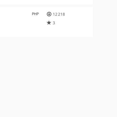
PHP
12 218
3