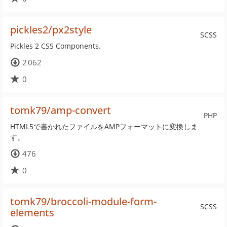
pickles2/px2style
SCSS
Pickles 2 CSS Components.
2 062
0
tomk79/amp-convert
PHP
HTML5で書かれたファイルをAMPフォーマットに変換しま
す。
476
0
tomk79/broccoli-module-form-
SCSS
elements