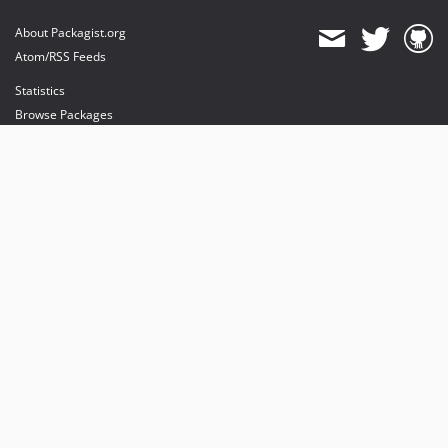
About Packagist.org
Atom/RSS Feeds
Statistics
Browse Packages
API
Mirrors
Status
Dashboard
provides maintenance and hosting
provides bandwidth and CDN
provides malware detection
Sponsor Packagist & Composer