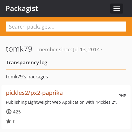
Packagist
Toggle
navigat
tomk79
member since: Jul 13, 2014 ·
Transparency log
tomk79's packages
pickles2/px2-paprika
PHP
Publishing Lightweight Web Application with "Pickles 2".
425
0