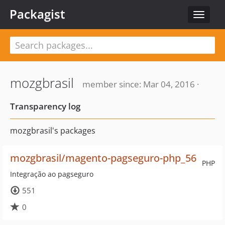
Packagist
Toggle
navigat
mozgbrasil
member since: Mar 04, 2016 ·
Transparency log
mozgbrasil's packages
mozgbrasil/magento-pagseguro-php_56
PHP
Integração ao pagseguro
551
0