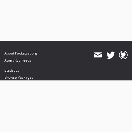
About Packagist.org
Atom/RSS Feeds
Statistics
Browse Packages
API
Mirrors
Status
Dashboard
provides maintenance and hosting