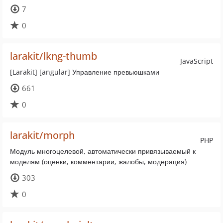
7
0
larakit/lkng-thumb
JavaScript
[Larakit] [angular] Управление превьюшками
661
0
larakit/morph
PHP
Модуль многоцелевой, автоматически привязываемый к
моделям (оценки, комментарии, жалобы, модерация)
303
0