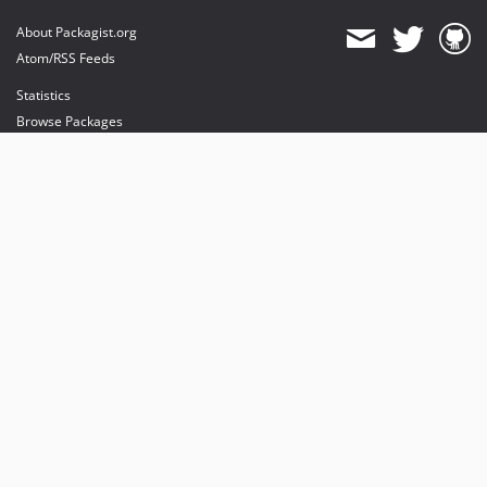
About Packagist.org
Atom/RSS Feeds
Statistics
Browse Packages
API
Mirrors
Status
Dashboard
provides maintenance and hosting
provides bandwidth and CDN
provides malware detection
Sponsor Packagist & Composer