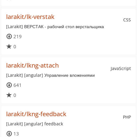
larakit/lk-verstak
CSS
[Larakit] ВЕРСТАК - рабочий стол верстальщика
219
0
larakit/lkng-attach
JavaScript
[Larakit] [angular] Управление вложениями
641
0
larakit/lkng-feedback
PHP
[Larakit] [angular] feedback
13