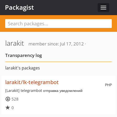
Packagist
Toggle
navigat
larakit
member since: Jul 17, 2012 ·
Transparency log
larakit's packages
larakit/lk-telegrambot
PHP
[Larakit] telegrambot отправка уведомлений
528
0