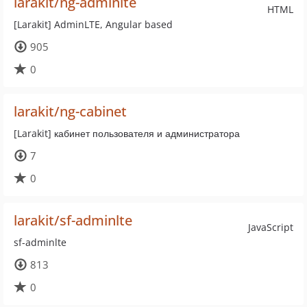
larakit/ng-adminlte
HTML
[Larakit] AdminLTE, Angular based
905
0
larakit/ng-cabinet
[Larakit] кабинет пользователя и администратора
7
0
larakit/sf-adminlte
JavaScript
sf-adminlte
813
0