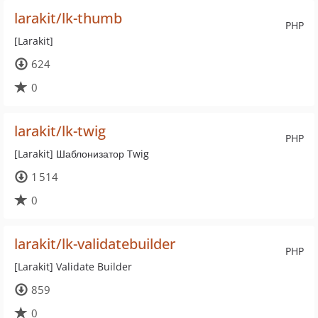
larakit/lk-thumb
PHP
[Larakit]
624
0
larakit/lk-twig
PHP
[Larakit] Шаблонизатор Twig
1 514
0
larakit/lk-validatebuilder
PHP
[Larakit] Validate Builder
859
0