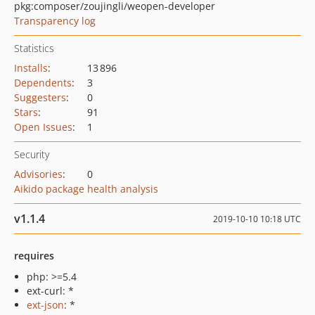
pkg:composer/zoujingli/weopen-developer
Transparency log
Statistics
Installs
:
13 896
Dependents
:
3
Suggesters
:
0
Stars
:
91
Open Issues
:
1
Security
Advisories
:
0
Aikido package health analysis
v1.1.4
2019-10-10 10:18 UTC
requires
php: >=5.4
ext-curl: *
ext-json
: *