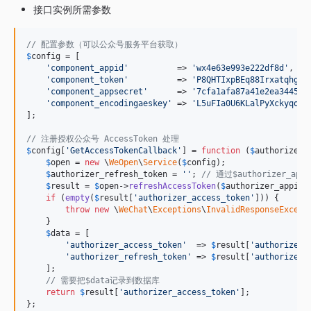
接口实例所需参数
// 配置参数（可以公众号服务平台获取）
$
config
 = [

'
component_appid
'
          => 
'
wx4e63e993e222df8d
'
,

'
component_token
'
          => 
'
P8QHTIxpBEq88IrxatqhgpB
'
component_appsecret
'
      => 
'
7cfa1afa87a41e2ea3445ce
'
component_encodingaeskey
'
 => 
'
L5uFIa0U6KLalPyXckyqoVI
];

// 注册授权公众号 AccessToken 处理
$
config
[
'
GetAccessTokenCallback
'
] = 
function
 (
$
authorizer_
$
open
 = 
new
 \
WeOpen
\
Service
(
$
config
);

$
authorizer_refresh_token
 = 
''
; 
// 通过$authorizer
$
result
 = 
$
open
->
refreshAccessToken
(
$
authorizer_appid
,
if
 (
empty
(
$
result
[
'
authorizer_access_token
'
])) {

throw
new
 \
WeChat
\
Exceptions
\
InvalidResponseExcept
    }

$
data
 = [

'
authorizer_access_token
'
  => 
$
result
[
'
authorizer_
'
authorizer_refresh_token
'
 => 
$
result
[
'
authorizer_
    ];

// 需要把$data记录到数据库
return
$
result
[
'
authorizer_access_token
'
];

};