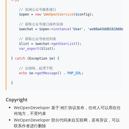
// 实例公众号服务接口
$
open
 = 
new
 \
WeOpen
\
Service
(
$
config
);

// 获取公众号接口操作实例
$
wechat
 = 
$
open
->
instance
(
'
User
'
, 
'
wx60a43dd8161666d4
'
// 获取公众号粉丝列表
$
list
 = 
$
wechat
->
getUserList
();

var_export
(
$
list
);

} 
catch
 (
Exception
$
e
) {

// 出错啦，处理下吧
echo
$
e
->
getMessage
() . 
PHP_EOL
;

}
Copyright
WeOpenDeveloper 基于
协议发布，任何人可以用在任
MIT
何地方，不受约束
WeOpenDeveloper 部分代码来自互联网，若有异议，可以
联系作者进行删除