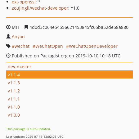
ext-openssl
: *
zoujingli/wechat-developer
: ^1.0
MIT
4d0d3c064e54556621453845fc65ba52de58a880
Anyon
wechat
WeChatOpen
WeChatOpenDeveloper
Published on Packagist.org on 2019-10-10 10:18 UTC
dev-master
v1.1.4
v1.1.3
v1.1.2
v1.1.1
v1.1.0
v1.0.0
This package is auto-updated.
Last update: 2026-07-19 12:02:03 UTC