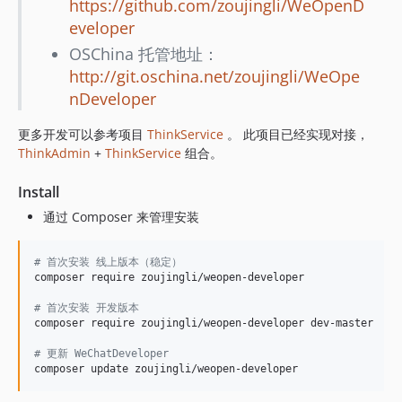
https://github.com/zoujingli/WeOpenD
eveloper
OSChina 托管地址：
http://git.oschina.net/zoujingli/WeOpe
nDeveloper
更多开发可以参考项目
ThinkService
。 此项目已经实现对接，
ThinkAdmin
+
ThinkService
组合。
Install
通过 Composer 来管理安装
#
 首次安装 线上版本（稳定）
composer require zoujingli/weopen-developer

#
 首次安装 开发版本 
composer require zoujingli/weopen-developer dev-master

#
 更新 WeChatDeveloper
composer update zoujingli/weopen-developer