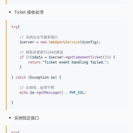
Ticket 接收处理
try
{

// 实例公众号服务接口
$
server
 = 
new
 \
WeOpen
\
Service
(
$
config
);

// 获取并更新Ticket推送
if
 (!(
$
data
 = 
$
server
->
getComonentTicket
())) {

return
"
Ticket event handling failed.
"
;

    }

} 
catch
 (
Exception
$
e
) {

// 出错啦，处理下吧
echo
$
e
->
getMessage
() . 
PHP_EOL
;

}
实例指定接口
try
{
