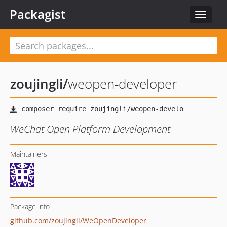
Packagist
Toggle
navigat
zoujingli
/
weopen-developer
WeChat Open Platform Development
Maintainers
Package info
github.com/zoujingli/WeOpenDeveloper