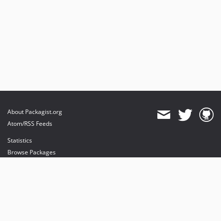
About Packagist.org
Atom/RSS Feeds
Statistics
Browse Packages
API
Mirrors
Status
Dashboard