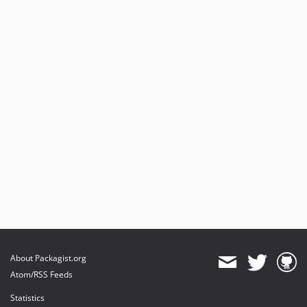
About Packagist.org
Atom/RSS Feeds
Statistics