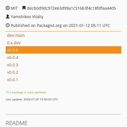
MIT
decb0d9dc972e63d99a1c516b3f4c18fdfaa4405
Yamshikov Vitaliy
Published on Packagist.org on 2021-01-12 05:11 UTC
dev-main
0.x-dev
v0.0.5
v0.0.4
v0.0.3
v0.0.2
v0.0.1
This package is auto-updated.
Last update: 2026-07-28 19:30:53 UTC
README