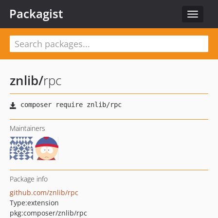
Packagist
Toggle
navigat
znlib
/
rpc
Maintainers
Package info
github.com/znlib/rpc
Type:
extension
pkg:composer/znlib/rpc