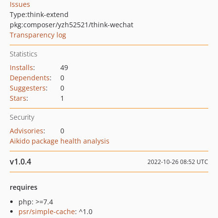
Issues
Type:
think-extend
pkg:composer/yzh52521/think-wechat
Transparency log
Statistics
Installs
:
49
Dependents
:
0
Suggesters
:
0
Stars
:
1
Security
Advisories
:
0
Aikido package health analysis
v1.0.4
2022-10-26 08:52 UTC
requires
php: >=7.4
psr/simple-cache
: ^1.0