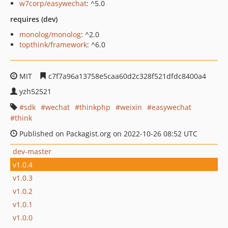
w7corp/easywechat
: ^5.0
requires (dev)
monolog/monolog
: ^2.0
topthink/framework
: ^6.0
MIT
c7f7a96a13758e5caa60d2c328f521dfdc8400a4
yzh52521
sdk
wechat
thinkphp
weixin
easywechat
think
Published on Packagist.org on 2022-10-26 08:52 UTC
dev-master
v1.0.4
v1.0.3
v1.0.2
v1.0.1
v1.0.0