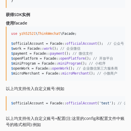
}
获得SDK实例
使用facade
use
yzh52521
\
ThinkWechat
\
Facade
;

$
officialAccount
 = Facade::
officialAccount
();  
// 公众号
$
work
 = Facade::
work
(); 
// 企业微信
$
payment
 = Facade::
payment
(); 
// 微信支付
$
openPlatform
 = Facade::
openPlatform
(); 
// 开放平台
$
miniProgram
 = Facade::
miniProgram
(); 
// 小程序
$
openWork
 = Facade::
openWork
(); 
// 企业微信第三方服务商
$
microMerchant
 = Facade::
microMerchant
(); 
// 小微商户
以上均支持传入自定义账号:例如
$
officialAccount
 = Facade::
officialAccount
(
'
test
'
); 
// 公
以上均支持传入自定义账号+配置(注:这里的config和配置文件中账
号的格式相同):例如