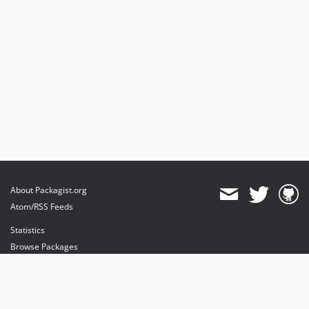
About Packagist.org
Atom/RSS Feeds
Statistics
Browse Packages
API
Mirrors