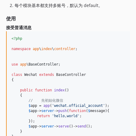
每个模块基本都支持多账号，默认为 default。
使用
接受普通消息
<?php
namespace
app
\
index
\
controller
;

use
app
\
BaseController
;

class
 Wechat 
extends
 BaseController

{

public
function
index
()

    {

//    先初始化微信
$
app
 = 
app
(
'
wechat.official_account
'
);

$
app
->
server
->
push
(
function
(
$
message
){

return
'
hello,world
'
;

        });

$
app
->
server
->
serve
()->
send
();

    }
