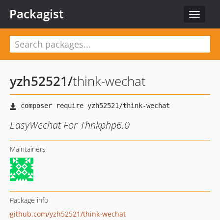
Packagist
Toggle
navigat
yzh52521
/
think-wechat
EasyWechat For Thnkphp6.0
Maintainers
Package info
github.com/yzh52521/think-wechat