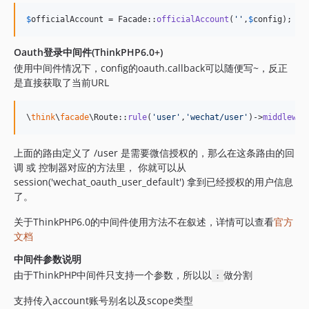
$
officialAccount
 = Facade::
officialAccount
(
''
,
$
config
); 
/
Oauth登录中间件(ThinkPHP6.0+)
使用中间件情况下，config的oauth.callback可以随便写~，反正
是直接获取了当前URL
\
think
\
facade
\Route::
rule
(
'
user
'
,
'
wechat/user
'
)->
middlewar
上面的路由定义了 /user 是需要微信授权的，那么在这条路由的回
调 或 控制器对应的方法里， 你就可以从
session('wechat_oauth_user_default') 拿到已经授权的用户信息
了。
关于ThinkPHP6.0的中间件使用方法不在叙述，详情可以查看
官方
文档
中间件参数说明
由于ThinkPHP中间件只支持一个参数，所以以
做分割
:
支持传入account账号别名以及scope类型