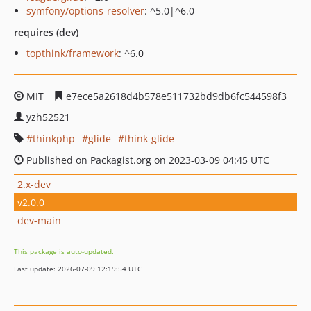
symfony/options-resolver
: ^5.0|^6.0
requires (dev)
topthink/framework
: ^6.0
MIT
e7ece5a2618d4b578e511732bd9db6fc544598f3
yzh52521
thinkphp
glide
think-glide
Published on Packagist.org on 2023-03-09 04:45 UTC
2.x-dev
v2.0.0
dev-main
This package is auto-updated.
Last update: 2026-07-09 12:19:54 UTC