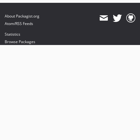
About Packagist.org
Atom/RSS Feeds
Statistics
Browse Packages
API
Mirrors
Status
Dashboard
provides maintenance and hosting
provides bandwidth and CDN
provides malware detection
Sponsor Packagist & Composer