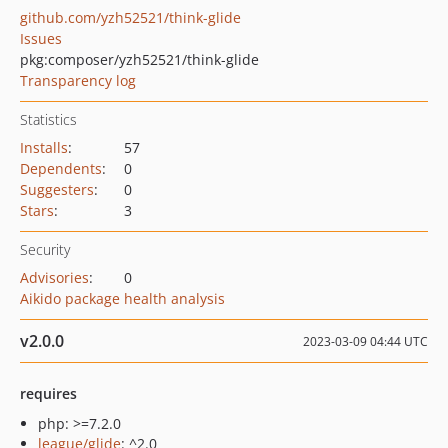
github.com/yzh52521/think-glide
Issues
pkg:composer/yzh52521/think-glide
Transparency log
Statistics
Installs
:
57
Dependents
:
0
Suggesters
:
0
Stars
:
3
Security
Advisories
:
0
Aikido package health analysis
v2.0.0
2023-03-09 04:44 UTC
requires
php: >=7.2.0
league/glide
: ^2.0