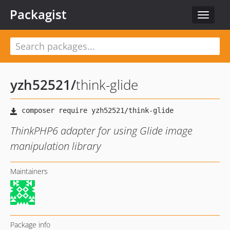
Packagist
Toggle
navigat
yzh52521
/
think-glide
ThinkPHP6 adapter for using Glide image
manipulation library
Maintainers
Package info