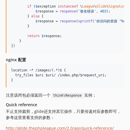
if
 (
$
exception
instanceof
 \
League
\
Glide
\
Signatures
$
response
 = 
response
(
'
签名错误
'
, 
403
);

        } 
else
 {

$
response
 = 
response
(
sprintf
(
'
你访问的资源 "%s"
        }

return
$
response
;

    }

])
nginx 配置
location ~* /images/(.*)$ {

  try_files $uri $uri/ /index.php/$request_uri;

注意该闭包必须返回一个
实例；
think\Response
Quick reference
不止支持裁剪，glide还支持其它操作，只要传递对应参数即可，
参考这里查看支持的参数：
http://glide.thephpleague.com/2.0/api/quick-reference/