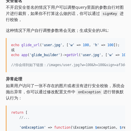
安全签名
不开启安全签名的情况下用户可以调整query里面的参数自行对图
片进行裁剪，如果你不打算这么做的话，你可以通过
进
signKey
行校验，
这种情况下用户自行调整参数将会无效；生成安全的URL:
echo
glide_url
(
'
user.jpg
'
, [
'
w
'
 => 
100
, 
'
h
'
 => 
100
]);

echo
app
(
'
glide_builder
'
)->
getUrl
(
'
user.jpg
'
, [
'
w
'
 => 
100
,
//你会得到如下链接：/images/user.jpg?w=100&h=100&sign=af3dc18fc
异常处理
如果用户访问了一张不存在的图片或者没有进行安全校验，系统会
抛出异常，你可以通过修改配置文件中
进行替换默
onException
认行为：
return
 [

//...
'
onException
'
 => 
function
(
\
Exception
$
exception
, 
$
requ