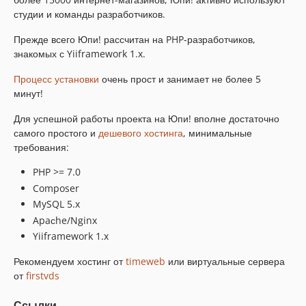
0.7-beta-2
студии и команды разработчиков.
0.7-beta-1
Прежде всего Юпи! рассчитан на PHP-разработчиков,
0.6
знакомых с Yiiframework 1.x.
0.6-beta-2
Процесс установки
очень прост и занимает не более 5
0.6-beta
минут!
dev-dev
Для успешной работы проекта на Юпи! вполне достаточно
dev-attributes
самого простого и
дешевого хостинга
, минимальные
dev-pays
требования:
dev-refactor-upload
PHP >= 7.0
Composer
MySQL 5.x
Apaсhe/Nginx
Yiiframework 1.x
Рекомендуем хостинг от
timeweb
или виртуальные сервера
от
firstvds
Ссылки