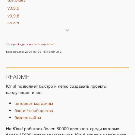
0.9.x-dev
v0.9.9
v0.9.8
v0.9.7
v0.9.6
v0.9.5
This package is
not
auto-updated
.
v0.9.4
Last update: 2026-07-29 15:19:09 UTC
v0.9.3
v0.9.2
v0.9.1
README
v0.9
Юпи! позволяет быстро и легко создавать проекты
0.8.x-dev
следующих типов:
v0.8.1
0.8
интернет-магазины
0.7.x-dev
блоги / сообщества
бизнес сайты
0.7.1
0.7-beta-4
На Юпи! работает более 30000 проектов, среди которых
0.7-beta-3
более 15000 интернет-магазинов, Юпи! активно используют