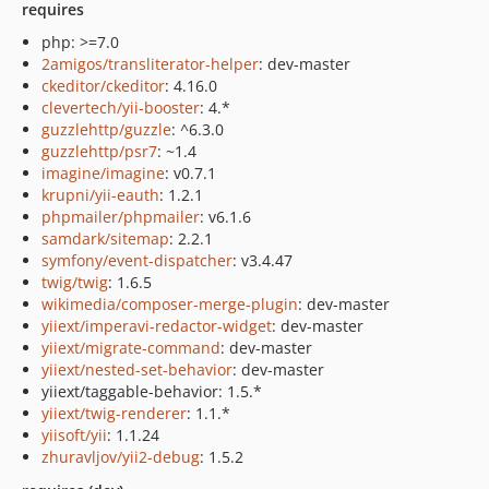
requires
php: >=7.0
2amigos/transliterator-helper
: dev-master
ckeditor/ckeditor
: 4.16.0
clevertech/yii-booster
: 4.*
guzzlehttp/guzzle
: ^6.3.0
guzzlehttp/psr7
: ~1.4
imagine/imagine
: v0.7.1
krupni/yii-eauth
: 1.2.1
phpmailer/phpmailer
: v6.1.6
samdark/sitemap
: 2.2.1
symfony/event-dispatcher
: v3.4.47
twig/twig
: 1.6.5
wikimedia/composer-merge-plugin
: dev-master
yiiext/imperavi-redactor-widget
: dev-master
yiiext/migrate-command
: dev-master
yiiext/nested-set-behavior
: dev-master
yiiext/taggable-behavior: 1.5.*
yiiext/twig-renderer
: 1.1.*
yiisoft/yii
: 1.1.24
zhuravljov/yii2-debug
: 1.5.2