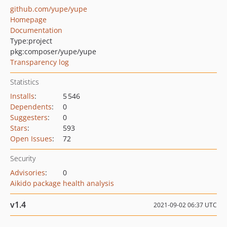
github.com/yupe/yupe
Homepage
Documentation
Type:
project
pkg:composer/yupe/yupe
Transparency log
Statistics
Installs
:
5 546
Dependents
:
0
Suggesters
:
0
Stars
:
593
Open Issues
:
72
Security
Advisories
:
0
Aikido package health analysis
v1.4
2021-09-02 06:37 UTC