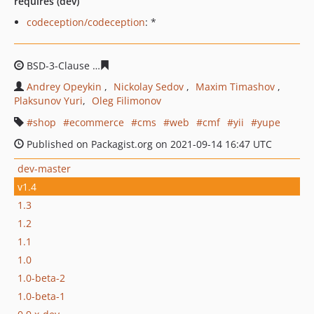
requires (dev)
codeception/codeception
: *
BSD-3-Clause
bb2001303d719ca34753cc3f01be9efa4d18
Andrey Opeykin
Nickolay Sedov
Maxim Timashov
Plaksunov Yuri
Oleg Filimonov
shop
ecommerce
cms
web
cmf
yii
yupe
Published on Packagist.org on 2021-09-14 16:47 UTC
dev-master
v1.4
1.3
1.2
1.1
1.0
1.0-beta-2
1.0-beta-1