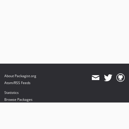
About Packagist.org
Atom/RSS Feeds
Statistics
Browse Packages
API
Mirrors
Status