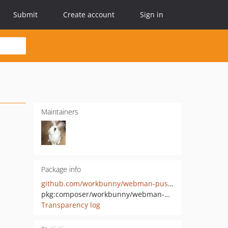
Submit
Create account
Sign in
Maintainers
Package info
github.com/workbunny/webman-push-server
pkg:composer/workbunny/webman-push-server
Transparency log