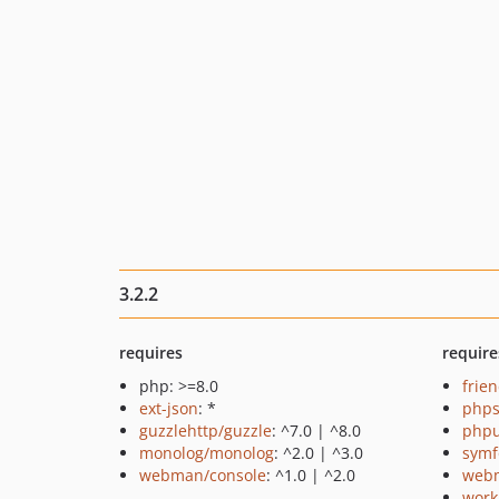
3.2.2
requires
require
php: >=8.0
frie
ext-json
: *
phps
guzzlehttp/guzzle
: ^7.0 | ^8.0
phpu
monolog/monolog
: ^2.0 | ^3.0
symf
webman/console
: ^1.0 | ^2.0
webm
work