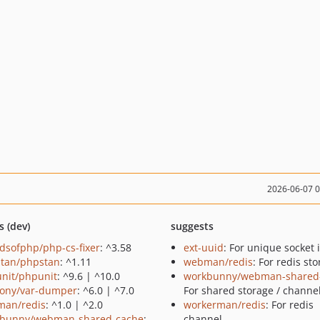
2026-06-07 
s (dev)
suggests
ndsofphp/php-cs-fixer
: ^3.58
ext-uuid
: For unique socket 
tan/phpstan
: ^1.11
webman/redis
: For redis sto
nit/phpunit
: ^9.6 | ^10.0
workbunny/webman-shared
ony/var-dumper
: ^6.0 | ^7.0
For shared storage / channel
an/redis
: ^1.0 | ^2.0
workerman/redis
: For redis
bunny/webman-shared-cache
:
channel.