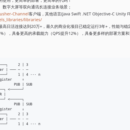
的使用，更简单的部署，更简单的代码！
、数字大屏等双向通讯长连接业务场景；
usher-Channel
客户端，其他语言(Java Swift .NET Objective-C Unity
s_libraries/libraries/
高日活连接达到20万+，最久的商业化项目已稳定运行3年+，性能与稳
少8%），具备更高的承载能力（QPS提升12%），具备更多样的部署方案
───┐     2 | 3

er | ─── ─ · ─

───┘     1 | 4 ··· n

gister     ↑

       PUB | SUB

──┐ <──────┘                     

 | 

──┘ <──────┐     

       PUB | SUB

gister     ↓

───┐     2 | 3

er | ─── ─ · ─
