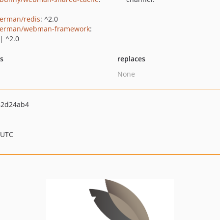
erman/redis
: ^2.0
kerman/webman-framework
:
| ^2.0
ts
replaces
None
82d24ab4
 UTC