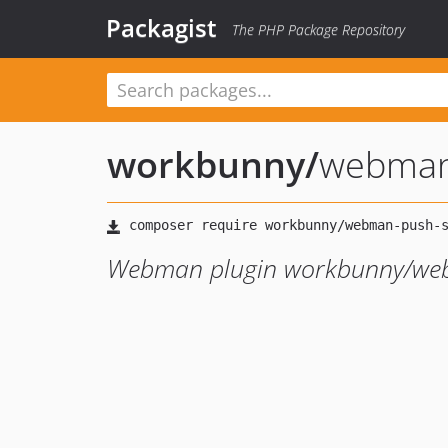
Packagist
The PHP Package Repository
workbunny
/
webman
Webman plugin workbunny/we