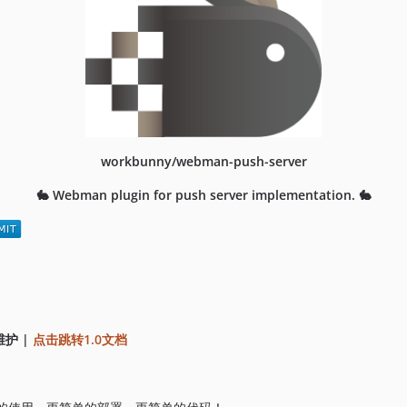
workbunny/webman-push-server
🐇 Webman plugin for push server implementation. 🐇
维护 |
点击跳转1.0文档