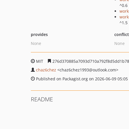
^0.6
work
wor
^1.5 
provides
conflic
None
None
MIT
276d370885a7093d710a792f8d5dd1b7
chaz6chez
<chaz6chez1993
@outlook.com>
Published on Packagist.org on 2026-06-09 05:05
README