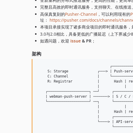
全新重构的分布式推送服务，更高的性能，更简单
完整且高效的即时通讯服务，支持聊天、在线推送
高保真复刻的
Pusher-Channel
，可以利用现有的
P
址：
https://pusher.com/docs/channels/channel
本项目承接实现了诸多商业项目的即时通讯服务，最
3.0与2.0相比，具备更低的广播延迟（上下界减
如遇问题，欢迎
issue
& PR
；
架构
                                   ┌──────────
     S: Storage              ┌───> | Push-serv
     C: Channel              |     └──────────
     R: Registrar            |       Hash | re
                             |            |   
    ┌────────────────────┐ ──┘      ┌─────────
    | webman-push-server | ───────> | S / C / R
    └────────────────────┘ ──┐      └─────────
                             |            |   
                             |       Hash | re
                             |      ┌─────────
                             └────> | API-serv