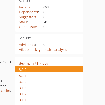
Statistics
Installs
:
657
Dependents
:
0
Suggesters
:
0
Stars
:
70
Open Issues
:
0
Security
Advisories
:
0
Aikido package health analysis
02:28 UTC
dev-main / 3.x-dev
3.2.2
3.2.1
id.
3.2.0
rage.
3.1.3
-cache
:
3.1.2
.
3.1.1