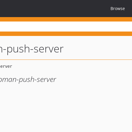
Browse
-push-server
bman-push-server