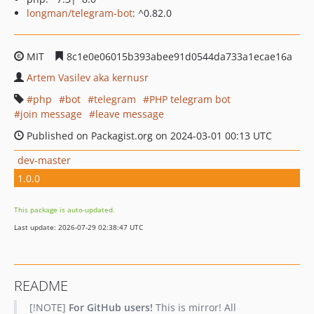
longman/telegram-bot
: ^0.82.0
MIT
8c1e0e06015b393abee91d0544da733a1ecae16a
Artem Vasilev aka kernusr
php
bot
telegram
PHP telegram bot
join message
leave message
Published on Packagist.org on 2024-03-01 00:13 UTC
dev-master
1.0.0
This package is auto-updated.
Last update: 2026-07-29 02:38:47 UTC
README
[!NOTE]
For GitHub users!
This is mirror! All