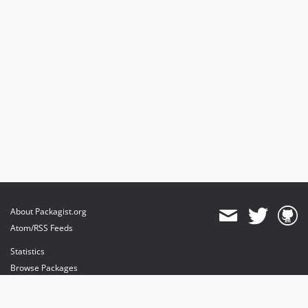
About Packagist.org
Atom/RSS Feeds
Statistics
Browse Packages
API
Mirrors