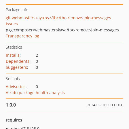
Package info
git.webmasterskaya.xyz/tbc/tbc-remove-join-messages
Issues
pkg:composer/webmasterskaya/tbc-remove-join-messages
Transparency log
Statistics
Installs
:
2
Dependents
:
0
Suggesters
:
0
Security
Advisories
:
0
Aikido package health analysis
1.0.0
2024-03-01 00:11 UTC
requires
php: ^7.3|^8.0