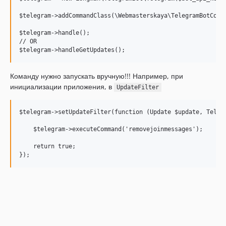
$telegram->addCommandClass(\Webmasterskaya\TelegramBotComma
$telegram->handle();

// OR

Команду нужно запускать вручную!!! Например, при
инициализации приложения, в
UpdateFilter
$telegram->setUpdateFilter(function (Update $update, Telegr
    $telegram->executeCommand('removejoinmessages');

    return true;
