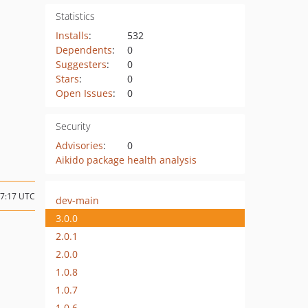
Statistics
Installs
:
532
Dependents
:
0
Suggesters
:
0
Stars
:
0
Open Issues
:
0
Security
Advisories
:
0
Aikido package health analysis
17:17 UTC
dev-main
3.0.0
2.0.1
2.0.0
1.0.8
1.0.7
1.0.6