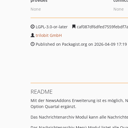
provides
conflic
None
None
LGPL-3.0-or-later
caf087df6dfed7559febdf7
trilobit GmbH
Published on Packagist.org on 2026-04-09 17:19
README
Mit der NewsAddons Erweiterung ist es möglich,
Option Quartal ergänzt.
Das Nachrichtenarchiv Modul kann alle Nachrichte
Das Nachrichtenarchiv-Menü Modul listet alle Qua