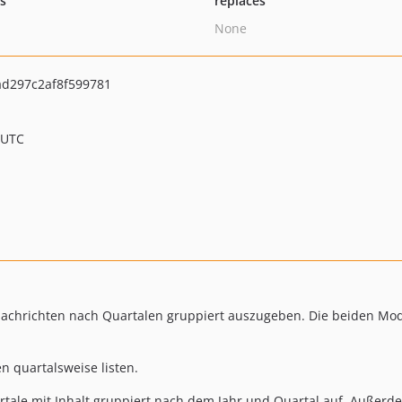
ts
replaces
None
ad297c2af8f599781
 UTC
 Nachrichten nach Quartalen gruppiert auszugeben. Die beiden 
n quartalsweise listen.
rtale mit Inhalt gruppiert nach dem Jahr und Quartal auf. Außerd