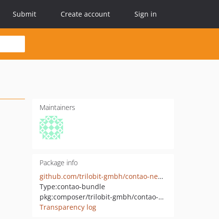
Submit
Create account
Sign in
Maintainers
Package info
github.com/trilobit-gmbh/contao-newsaddons-bundle
Type:
contao-bundle
pkg:composer/trilobit-gmbh/contao-newsaddons-bundle
Transparency log