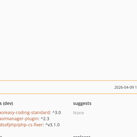
2026-04-09 
s (dev)
suggests
ao/easy-coding-standard
: ^3.0
None
ao/manager-plugin
: ^2.3
ndsofphp/php-cs-fixer
: ^v3.1.0