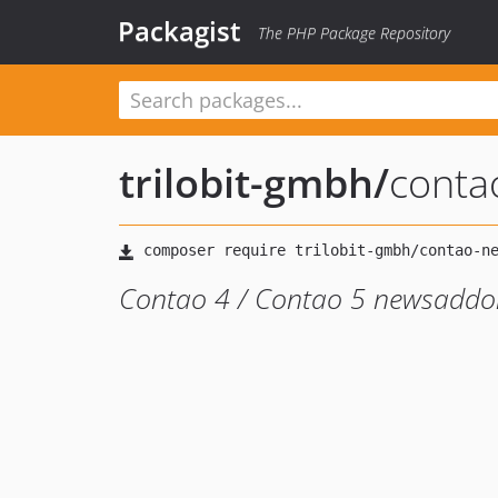
Packagist
The PHP Package Repository
trilobit-gmbh
/
conta
Contao 4 / Contao 5 newsaddo