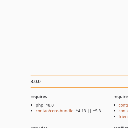
3.0.0
requires
require
php: ^8.0
cont
contao/core-bundle
: ^4.13 || ^5.3
cont
frie