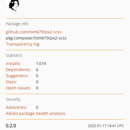
Package info
github.com/tomk79/px2-scss
pkg:composer/tomk79/px2-scss
Transparency log
Statistics
Installs
:
1 019
Dependents
:
6
Suggesters
:
0
Stars
:
0
Open Issues
:
0
Security
Advisories
:
0
Aikido package health analysis
0.2.0
2025-01-17 18:41 UTC