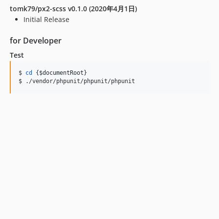
tomk79/px2-scss v0.1.0 (2020年4月1日)
Initial Release
for Developer
Test
$ 
cd
 {
$documentRoot
}

$ ./vendor/phpunit/phpunit/phpunit