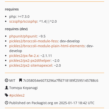
requires
php: >=7.3.0
scssphp/scssphp
: ^1.4||^2.0
requires (dev)
phpunit/phpunit
: ~9.5
pickles2/broccoli-module-fess
: dev-develop
pickles2/broccoli-module-plain-html-elements
: dev-
develop
pickles2/px-fw-2.x
: ~2.1.11
pickles2/px2-px2dthelper
: ~2.0
pickles2/px2-sitemapexcel
: ~2.0
MIT
7c058054e6073296a7ffd718189f2595145788c6
Tomoya Koyanagi
pickles2
Published on Packagist.org on 2025-01-17 18:42 UTC