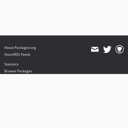
About Packagist.org
Atom/RSS Feeds
Statistics
Browse Packages
API
Mirrors
Status
Dashboard
provides maintenance and hosting