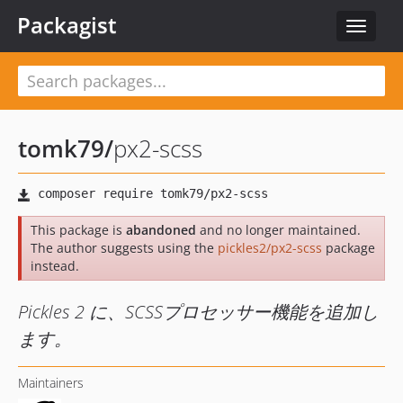
Packagist
Toggle
navigat
tomk79
/
px2-scss
This package is
abandoned
and no longer maintained.
The author suggests using the
pickles2/px2-scss
package
instead.
Pickles 2 に、SCSSプロセッサー機能を追加し
ます。
Maintainers