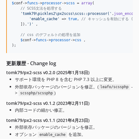
$
conf
->
funcs
->
processor
->
scss
 = 
array
(

// SCSS文法を処理する
'
tomk79\pickles2\px2scss\scss::processor(
'
.
json_encode
'
enable_cache
'
 => 
true
, 
// キャッシュを有効にする (true
    ]).
'
)
'
 ,

// css のデフォルトの処理を追加
$
conf
->
funcs
->
processor
->
css
 ,

);
更新履歴 - Change log
tomk79/px2-scss v0.2.0 (2025年1月18日)
サポート環境を PHP 8 を含む PHP 7.3 以上に変更。
外部依存パッケージのバージョンを修正。(
-
leafo/scssphp
>
)
scssphp/scssphp
tomk79/px2-scss v0.1.2 (2023年2月11日)
内部コードの細かい修正。
tomk79/px2-scss v0.1.1 (2021年4月23日)
外部依存パッケージのバージョンを修正。
オプション
を追加。
enable_cache