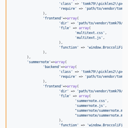
'
class
'
 => 
'
tomk79
\\
pickles2
\\
px2I
'
require
'
 => 
'
path/to/vendor/tomk7
		),

'
frontend
'
=>
array
(

'
dir
'
 => 
'
path/to/vendor/tomk79/px
'
file
'
 => 
array
(

'
multitext.css
'
,

'
multitext.js
'
,

			),

'
function
'
 => 
'
window.BroccoliFiel
		),

	),

'
summernote
'
=>
array
(

'
backend
'
=>
array
(

'
class
'
 => 
'
tomk79
\\
pickles2
\\
px2I
'
require
'
 => 
'
path/to/vendor/tomk7
		),

'
frontend
'
=>
array
(

'
dir
'
 => 
'
path/to/vendor/tomk79/px
'
file
'
 => 
array
(

'
summernote.css
'
,

'
summernote.js
'
,

"
summernote/summernote.min
"
summernote/summernote.min
			),

'
function
'
 => 
'
window.BroccoliFiel