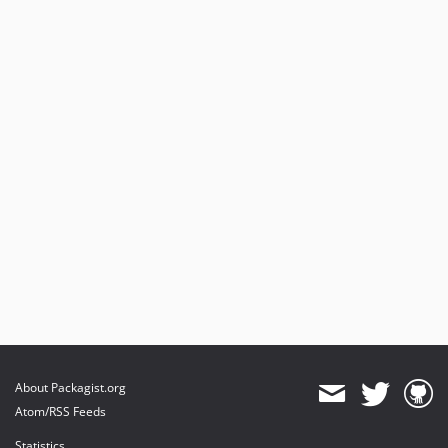
About Packagist.org
Atom/RSS Feeds
Statistics