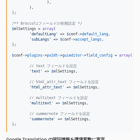
		),

	),

);

/** Broccoliフィールドの初期設定 */
$
mlSettings
 = 
array
(

'
defaultLang
'
 => 
$
conf
->
default_lang
,

'
subLangs
'
 => 
$
conf
->
accept_langs
,

);

$
conf
->
plugins
->
px2dt
->
guieditor
->
field_config
 = 
array
(

// text フィールドを設定
'
text
'
 => 
$
mlSettings
,

// html_attr_text フィールドを設定
'
html_attr_text
'
 => 
$
mlSettings
,

// multitext フィールドを設定
'
multitext
'
 => 
$
mlSettings
,

// summernote フィールドを設定
'
summernote
'
 => 
$
mlSettings
,

);
Google Translation の認証情報を環境変数に宣言