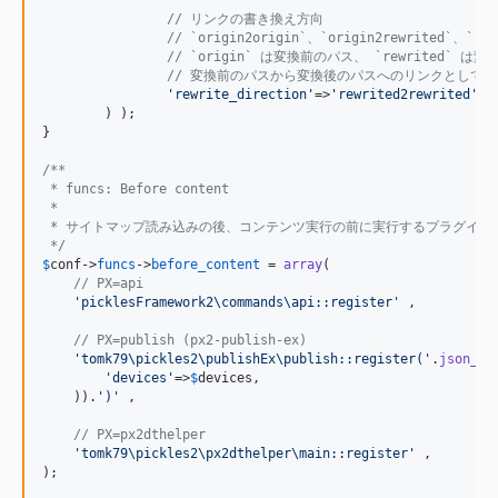
// リンクの書き換え方向
// `origin2origin`、`origin2rewrited`、
// `origin` は変換前のパス、 `rewrited`
// 変換前のパスから変換後のパスへのリンクとして書き換え
'
rewrite_direction
'
=>
'
rewrited2rewrited
'
,

	) );

}

/**
 * funcs: Before content
 *
 * サイトマップ読み込みの後、コンテンツ実行の前に実行するプラグイン
 */
$
conf
->
funcs
->
before_content
 = 
array
(

// PX=api
'
picklesFramework2\commands\api::register
'
 ,

// PX=publish (px2-publish-ex)
'
tomk79\pickles2\publishEx\publish::register(
'
.
json_en
'
devices
'
=>
$
devices
,

    )).
'
)
'
 ,

// PX=px2dthelper
'
tomk79\pickles2\px2dthelper\main::register
'
 ,

);