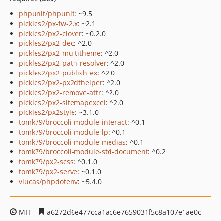
phpunit/phpunit
: ~9.5
pickles2/px-fw-2.x
: ~2.1
pickles2/px2-clover
: ~0.2.0
pickles2/px2-dec
: ^2.0
pickles2/px2-multitheme
: ^2.0
pickles2/px2-path-resolver
: ^2.0
pickles2/px2-publish-ex
: ^2.0
pickles2/px2-px2dthelper
: ^2.0
pickles2/px2-remove-attr
: ^2.0
pickles2/px2-sitemapexcel
: ^2.0
pickles2/px2style
: ~3.1.0
tomk79/broccoli-module-interact
: ^0.1
tomk79/broccoli-module-lp
: ^0.1
tomk79/broccoli-module-medias
: ^0.1
tomk79/broccoli-module-std-document
: ^0.2
tomk79/px2-scss
: ^0.1.0
tomk79/px2-serve
: ~0.1.0
vlucas/phpdotenv
: ~5.4.0
MIT
a6272d6e477cca1ac6e7659031f5c8a107e1ae0c