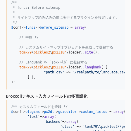
/**
 * funcs: Before sitemap
 *
 * サイトマップ読み込みの前に実行するプラグインを設定します。
 */
$
conf
->
funcs
->
before_sitemap
 = 
array
(

/* 中略 */
// カスタムサイトマップオブジェクトを生成して登録する
tomk79
\
pickles2
\
px2I18n
\loader::
site
(),

// LangBank を `$px->lb` に登録する
tomk79
\
pickles2
\
px2I18n
\loader::
langbank
( [

"
path_csv
"
 => 
"
/realpath/to/language.csv
"
,

	] ),

);
Broccoliテキスト入力フィールドの多言語化
/** カスタムフィールドを登録 */
$
conf
->
plugins
->
px2dt
->
guieditor
->
custom_fields
 = 
array
(

'
text
'
=>
array
(

'
backend
'
=>
array
(

'
class
'
 => 
'
tomk79
\\
pickles2
\\
px2I