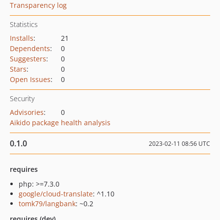
Transparency log
Statistics
Installs
:
21
Dependents
:
0
Suggesters
:
0
Stars
:
0
Open Issues
:
0
Security
Advisories
:
0
Aikido package health analysis
0.1.0
2023-02-11 08:56 UTC
requires
php: >=7.3.0
google/cloud-translate
: ^1.10
tomk79/langbank
: ~0.2
requires (dev)