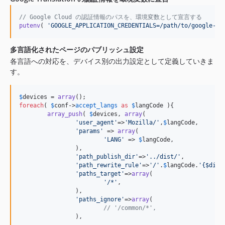
// Google Cloud の認証情報のパスを、環境変数として宣言する
putenv
( 
'
GOOGLE_APPLICATION_CREDENTIALS=/path/to/google-cl
多言語化されたページのパブリッシュ設定
各言語への対応を、デバイス別の出力設定として定義していきま
す。
$
devices
 = 
array
foreach
( 
$
conf
->
accept_langs
as
$
langCode
 ){

array_push
( 
$
devices
, 
array
(

'
user_agent
'
=>
'
Mozilla/
'
,
$
langCode
,

'
params
'
 => 
array
(

'
LANG
'
 => 
$
langCode
,

		),

'
path_publish_dir
'
=>
'
../dist/
'
,

'
path_rewrite_rule
'
=>
'
/
'
.
$
langCode
.
'
{$dirn
'
paths_target
'
=>
array
(

'
/*
'
,

		),

'
paths_ignore
'
=>
array
(

// '/common/*',
		),
