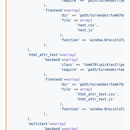
'
require
'
 => 
'
path/to/vendor/tomk7
		),

'
frontend
'
=>
array
(

'
dir
'
 => 
'
path/to/vendor/tomk79/px
'
file
'
 => 
array
(

'
text.css
'
,

'
text.js
'
			),

'
function
'
 => 
'
window.BroccoliFiel
		),

	),

'
html_attr_text
'
=>
array
(

'
backend
'
=>
array
(

'
class
'
 => 
'
tomk79
\\
pickles2
\\
px2I
'
require
'
 => 
'
path/to/vendor/tomk7
		),

'
frontend
'
=>
array
(

'
dir
'
 => 
'
path/to/vendor/tomk79/px
'
file
'
 => 
array
(

'
html_attr_text.css
'
,

'
html_attr_text.js
'
			),

'
function
'
 => 
'
window.BroccoliFiel
		),

	),

'
multitext
'
=>
array
(

'
backend
'
=>
array
(
