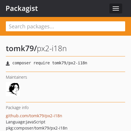
Packagist
Toggle
navigat
tomk79
/
px2-i18n
Maintainers
Package info
github.com/tomk79/px2-i18n
Language:
JavaScript
pkg:composer/tomk79/px2-i18n