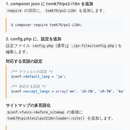
1. composer.json に tomk79/px2-i18n を追加
の項目に、
を追加します。
require
tomk79/px2-i18n
2. config.php に、設定を追加
設定ファイル
(通常は
) を
config.php
./px-files/config.php
編集します。
対応する言語の設定
/** デフォルトの言語 */
$
conf
->
default_lang
 = 
'
ja
'
;

/** 対応する言語 */
$
conf
->
accept_langs
 = 
array
(
'
en
'
, 
'
zh-CN
'
, 
'
zh-TW
'
, 
'
ko
'
);
サイトマップの多言語化
の最後に
$conf->funcs->before_sitemap
を追加します。
tomk79\pickles2\px2I18n\loader::site()