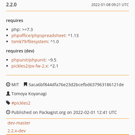
2.2.0
2022-01-08 09:21 UTC
requires
php: >=7.3
phpoffice/phpspreadsheet
: ^1.13
tomk79/filesystem
: ^1.0
requires (dev)
phpunit/phpunit
: ~9.5
pickles2/px-fw-2.x
: ^2.1
MIT
5aca6bf844dfa76e23d2bcefbd637963186121de
Tomoya Koyanagi
pickles2
Published on Packagist.org on 2022-02-01 12:41 UTC
dev-master
2.2.x-dev