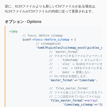
逆に、XLSXファイルよりも新しいCSVファイルがある場合は、
XLSXファイルがCSVファイルの内容に従って更新されます。
オプション - Options
<?php
// funcs: Before sitemap
$
conf
->
funcs
->
before_sitemap
 = [

// sitemapExcel
'tomk79\pickles2\sitemap_excel\pickles_sit
// `master_format`
// マスターにするファイルフォーマットを
//   - `timestamp` = タイムス
//   - `xlsx` = XLSXをマスターにする
//   - `csv` = CSVをマスターにする
//   - `pass` = 変換しない
// のいずれかを指定します。
'master_format'
=>
'timestamp'
,

// `files_master_format`
// ファイル名ごとにマスターにするファ
// ここに設定されていないファイルは、 `ma
'files_master_format'
=>
array
(

'timestamp_sitemap'
=>
'time