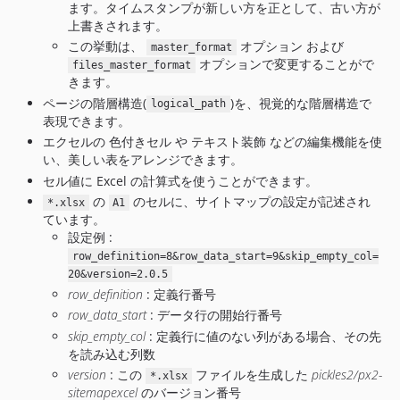
ます。タイムスタンプが新しい方を正として、古い方が
上書きされます。
この挙動は、
オプション および
master_format
オプションで変更することがで
files_master_format
きます。
ページの階層構造(
)を、視覚的な階層構造で
logical_path
表現できます。
エクセルの 色付きセル や テキスト装飾 などの編集機能を使
い、美しい表をアレンジできます。
セル値に Excel の計算式を使うことができます。
の
のセルに、サイトマップの設定が記述され
*.xlsx
A1
ています。
設定例 :
row_definition=8&row_data_start=9&skip_empty_col=
20&version=2.0.5
row_definition
: 定義行番号
row_data_start
: データ行の開始行番号
skip_empty_col
: 定義行に値のない列がある場合、その先
を読み込む列数
version
: この
ファイルを生成した
pickles2/px2-
*.xlsx
sitemapexcel
のバージョン番号