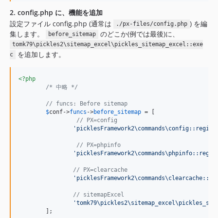
2. config.php に、機能を追加
設定ファイル config.php (通常は
) を編
./px-files/config.php
集します。
のどこか(例では最後)に、
before_sitemap
tomk79\pickles2\sitemap_excel\pickles_sitemap_excel::exe
を追加します。
c
<?php
/* 中略 */
// funcs: Before sitemap
$
conf
->
funcs
->
before_sitemap
 = [

// PX=config
'picklesFramework2\commands\config::regist
// PX=phpinfo
'picklesFramework2\commands\phpinfo::regis
// PX=clearcache
'picklesFramework2\commands\clearcache::re
// sitemapExcel
'tomk79\pickles2\sitemap_excel\pickles_sit
	];