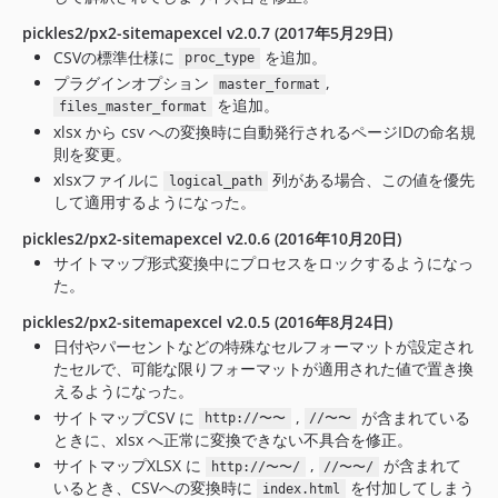
pickles2/px2-sitemapexcel v2.0.7 (2017年5月29日)
CSVの標準仕様に
を追加。
proc_type
プラグインオプション
,
master_format
を追加。
files_master_format
xlsx から csv への変換時に自動発行されるページIDの命名規
則を変更。
xlsxファイルに
列がある場合、この値を優先
logical_path
して適用するようになった。
pickles2/px2-sitemapexcel v2.0.6 (2016年10月20日)
サイトマップ形式変換中にプロセスをロックするようになっ
た。
pickles2/px2-sitemapexcel v2.0.5 (2016年8月24日)
日付やパーセントなどの特殊なセルフォーマットが設定され
たセルで、可能な限りフォーマットが適用された値で置き換
えるようになった。
サイトマップCSV に
,
が含まれている
http://〜〜
//〜〜
ときに、xlsx へ正常に変換できない不具合を修正。
サイトマップXLSX に
,
が含まれて
http://〜〜/
//〜〜/
いるとき、CSVへの変換時に
を付加してしまう
index.html