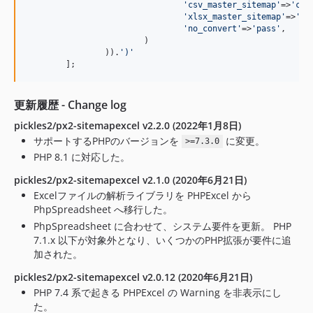
'csv_master_sitemap'
=>
'csv
'xlsx_master_sitemap'
=>
'xl
'no_convert'
=>
'pass'
,

			)

		)).
')'
	];
更新履歴 - Change log
pickles2/px2-sitemapexcel v2.2.0 (2022年1月8日)
サポートするPHPのバージョンを
に変更。
>=7.3.0
PHP 8.1 に対応した。
pickles2/px2-sitemapexcel v2.1.0 (2020年6月21日)
Excelファイルの解析ライブラリを PHPExcel から
PhpSpreadsheet へ移行した。
PhpSpreadsheet に合わせて、システム要件を更新。 PHP
7.1.x 以下が対象外となり、いくつかのPHP拡張が要件に追
加された。
pickles2/px2-sitemapexcel v2.0.12 (2020年6月21日)
PHP 7.4 系で起きる PHPExcel の Warning を非表示にし
た。