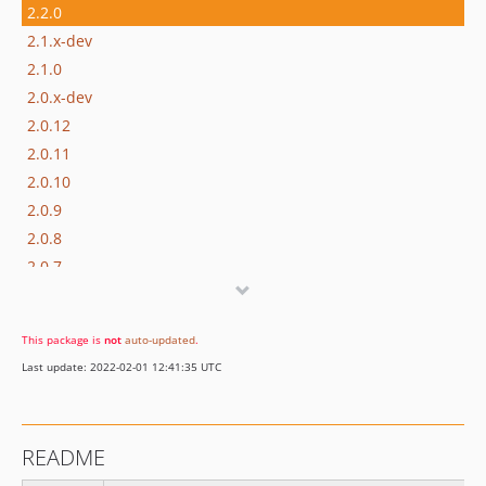
2.2.0
2.1.x-dev
2.1.0
2.0.x-dev
2.0.12
2.0.11
2.0.10
2.0.9
2.0.8
2.0.7
2.0.6
2.0.5
This package is
not
auto-updated
.
2.0.4
Last update: 2022-02-01 12:41:35 UTC
2.0.3
2.0.2
2.0.1
README
2.0.0