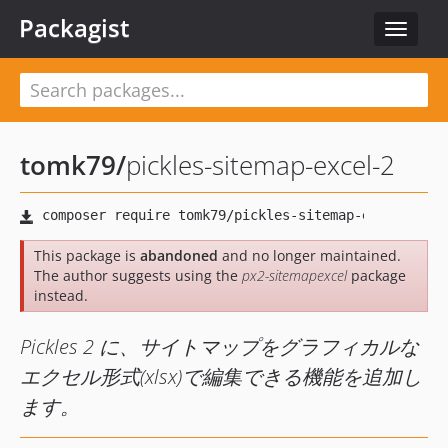
Packagist
Toggle
navigat
tomk79
/
pickles-sitemap-excel-2
This package is
abandoned
and no longer maintained.
The author suggests using the
px2-sitemapexcel
package
instead.
Pickles 2 に、サイトマップをグラフィカルな
エクセル形式(xlsx)で編集できる機能を追加し
ます。