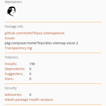
Maintainers
Package info
github.com/tomk79/px2-sitemapexcel
Issues
pkg:composer/tomk79/pickles-sitemap-excel-2
Transparency log
Statistics
Installs
:
190
Dependents
:
0
Suggesters
:
0
Stars
:
0
Security
Advisories
:
0
Aikido package health analysis