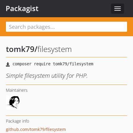
Packagist
Toggle
navigat
tomk79
/
filesystem
Simple filesystem utility for PHP.
Maintainers
Package info
github.com/tomk79/filesystem