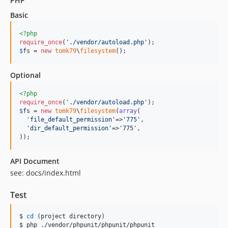
PHP
0.1.1
0.1.0
Basic
dev-develop
<?php
dev-master
require_once
(
'
./vendor/autoload.php
'
$
fs
 = 
new
tomk79
\
filesystem
();
Optional
<?php
require_once
(
'
./vendor/autoload.php
'
$
fs
 = 
new
tomk79
\
filesystem
(
array
(

'
file_default_permission
'
=>
'
775
'
,

'
dir_default_permission
'
=>
'
775
'
,

));
API Document
see: docs/index.html
Test
$ 
cd
 (project directory)

$ php ./vendor/phpunit/phpunit/phpunit