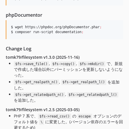
phpDocumentor
$ wget https://phpdoc.org/phpDocumentor.phar
;
$ composer run-script documentation
;
Change Log
tomk79/filesystem v1.3.0 (2025-11-16)
,
,
で、新規
$fs->save_file()
$fs->copy()
$fs->mkdir()
で作成した場合以外にパーミッションを更新しないようにな
った。
,
を追加
$fs->get_realpath_n()
$fs->get_realpath_l()
した。
,
$fs->get_relatedpath_n()
$fs->get_relatedpath_l()
を追加した。
tomk79/filesystem v1.2.5 (2025-03-05)
PHP 7 系で、
の
オプションのデ
$fs->read_csv()
escape
フォルト値を
に変更した。(バージョン依存のエラーを回
\
避するため)