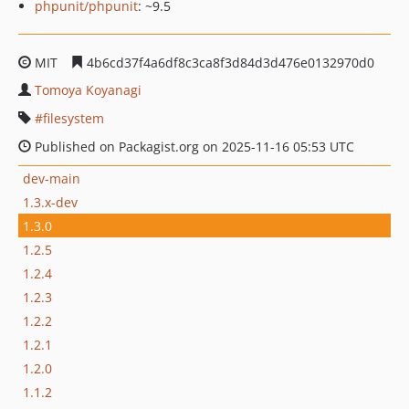
phpunit/phpunit
: ~9.5
MIT
4b6cd37f4a6df8c3ca8f3d84d3d476e0132970d0
Tomoya Koyanagi
filesystem
Published on Packagist.org on 2025-11-16 05:53 UTC
dev-main
1.3.x-dev
1.3.0
1.2.5
1.2.4
1.2.3
1.2.2
1.2.1
1.2.0
1.1.2