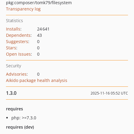
pkg:composer/tomk79/filesystem
Transparency log
Statistics
Installs
:
24 641
Dependents
:
43
Suggesters
:
0
Stars
:
0
Open Issues
:
0
Security
Advisories
:
0
Aikido package health analysis
1.3.0
2025-11-16 05:52 UTC
requires
php: >=7.3.0
requires (dev)