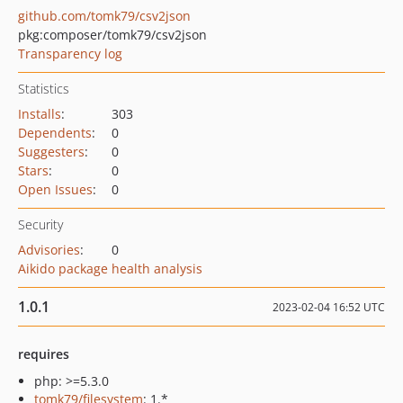
github.com/tomk79/csv2json
pkg:composer/tomk79/csv2json
Transparency log
Statistics
Installs
:
303
Dependents
:
0
Suggesters
:
0
Stars
:
0
Open Issues
:
0
Security
Advisories
:
0
Aikido package health analysis
1.0.1
2023-02-04 16:52 UTC
requires
php: >=5.3.0
tomk79/filesystem
: 1.*