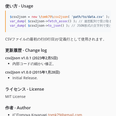
使い方 - Usage
$
csv2json
 = 
new
 \
tomk79
\
csv2json
( 
'
path/to/data.csv
'
var_dump
( 
$
csv2json
->
fetch_assoc
() ); 
// 連想配列で受け取る
var_dump
( 
$
csv2json
->
to_json
() ); 
// JSON形式の文字列で受け取
CSVファイルの最初の行(0行目)が定義行として使用されます。
更新履歴 - Change log
csv2json v1.0.1 (2023年2月5日)
内部コードの細かい修正。
csv2json v1.0.0 (2015年1月28日)
Initial Release.
ライセンス - License
MIT License
作者 - Author
(C)Tomoya Koyanagi
tomk79@gmail.com