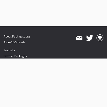
About Packagist.org
Atom/RSS Feeds
Statistics
Browse Packages
API
Mirrors
Status
Dashboard
provides maintenance and hosting
provides bandwidth and CDN