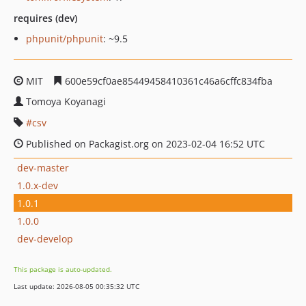
requires (dev)
phpunit/phpunit
: ~9.5
MIT
600e59cf0ae85449458410361c46a6cffc834fba
Tomoya Koyanagi
csv
Published on Packagist.org on 2023-02-04 16:52 UTC
dev-master
1.0.x-dev
1.0.1
1.0.0
dev-develop
This package is auto-updated.
Last update: 2026-08-05 00:35:32 UTC