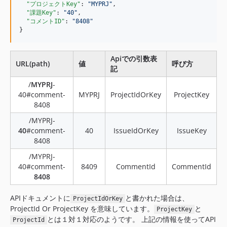
"プロジェクトKey"
: 
"
MYPRJ
"
,

"課題Key"
: 
"
40
"
,

"コメントID"
: 
"
8408
"
}
Apiでの引数表
URL(path)
値
呼び方
記
/
MYPRJ
-
40#comment-
MYPRJ
ProjectIdOrKey
ProjectKey
8408
/MYPRJ-
40
#comment-
40
IssueIdOrKey
IssueKey
8408
/MYPRJ-
40#comment-
8409
CommentId
CommentId
8408
APIドキュメントに
と書かれた場合は、
ProjectIdOrKey
ProjectId Or ProjectKey を意味しています。
と
ProjectKey
とは１対１対応のようです。 上記の情報を使ってAPI
ProjectId