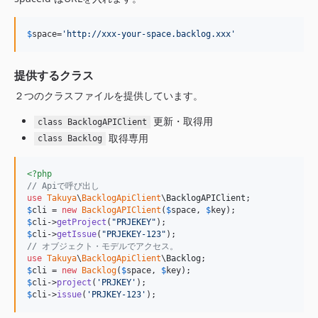
$
space
=
'
http://xxx-your-space.backlog.xxx
'
提供するクラス
２つのクラスファイルを提供しています。
更新・取得用
class BacklogAPIClient
取得専用
class Backlog
<?php
// Apiで呼び出し
use
Takuya
\
BacklogApiClient
\
BacklogAPIClient
$
cli
 = 
new
BacklogAPIClient
(
$
space
, 
$
key
$
cli
->
getProject
(
"
PRJEKEY
"
$
cli
->
getIssue
(
"
PRJEKEY-123
"
// オブジェクト・モデルでアクセス。
use
Takuya
\
BacklogApiClient
\
Backlog
$
cli
 = 
new
Backlog
(
$
space
, 
$
key
$
cli
->
project
(
'
PRJKEY
'
$
cli
->
issue
(
'
PRJKEY-123
'
);