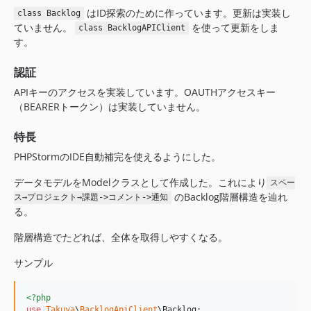
はID探索のために作っています。更新は実装し
class Backlog
ていません。
を使って更新をしま
class BacklogAPIClient
す。
認証
APIキーのアクセスを実装しています。OAUTHアクセスキー
（BEARERトークン）は実装していません。
特長
PHPStormのIDE自動補完を使えるようにした。
データモデルをModelクラスとして作成した。これにより
スペー
のBacklog階層構造を辿れ
ス→プロジェクト→課題->コメント->通知
る。
階層構造でたどれば、全体を取得しやすくなる。
サンプル
<?php
use
Takuya
\
BacklogApiClient
\
Backlog