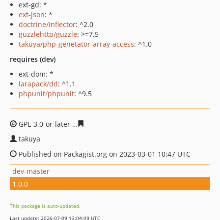
ext-gd: *
ext-json
: *
doctrine/inflector
: ^2.0
guzzlehttp/guzzle
: >=7.5
takuya/php-genetator-array-access
: ^1.0
requires (dev)
ext-dom: *
larapack/dd
: ^1.1
phpunit/phpunit
: ^9.5
GPL-3.0-or-later
eaa7cd7db20c28d5f80c61db4d42a7d2c
takuya
Published on Packagist.org on 2023-03-01 10:47 UTC
dev-master
1.0.0
This package is auto-updated.
Last update: 2026-07-09 13:04:09 UTC