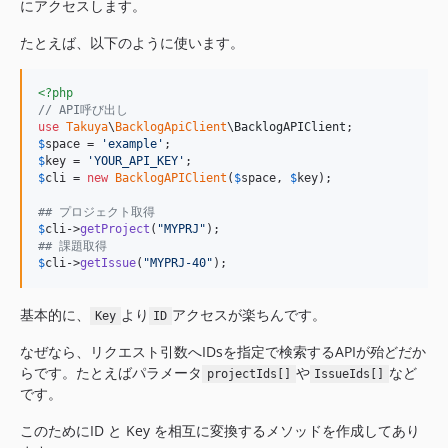
にアクセスします。
たとえば、以下のように使います。
<?php
// API呼び出し
use
Takuya
\
BacklogApiClient
\
BacklogAPIClient
$
space
 = 
'
example
'
$
key
 = 
'
YOUR_API_KEY
'
$
cli
 = 
new
BacklogAPIClient
(
$
space
, 
$
key
);

## プロジェクト取得 
$
cli
->
getProject
(
"
MYPRJ
"
## 課題取得 
$
cli
->
getIssue
(
"
MYPRJ-40
"
);
基本的に、
より
アクセスが楽ちんです。
Key
ID
なぜなら、リクエスト引数へIDsを指定で検索するAPIが殆どだか
らです。たとえばパラメータ
や
など
projectIds[]
IssueIds[]
です。
このためにID と Key を相互に変換するメソッドを作成してあり