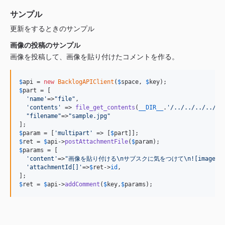
サンプル
更新をするときのサンプル
画像の投稿のサンプル
画像を投稿して、画像を貼り付けたコメントを作る。
$
api
 = 
new
BacklogAPIClient
(
$
space
, 
$
key
$
part
 = [

'
name
'
=>
"
file
"
,

'
contents
'
 => 
file_get_contents
(
__DIR__
.
'
/../../../../sa
"
filename
"
=>
"
sample.jpg
"
$
param
 = [
'
multipart
'
 => [
$
part
$
ret
 = 
$
api
->
postAttachmentFile
(
$
param
$
params
 = [

'
content
'
=>
"
画像を貼り付ける
\n
サブスクに気をつけて
\n
![image][
'
attachmentId[]
'
=>
$
ret
->
id
,

$
ret
 = 
$
api
->
addComment
(
$
key
,
$
params
);