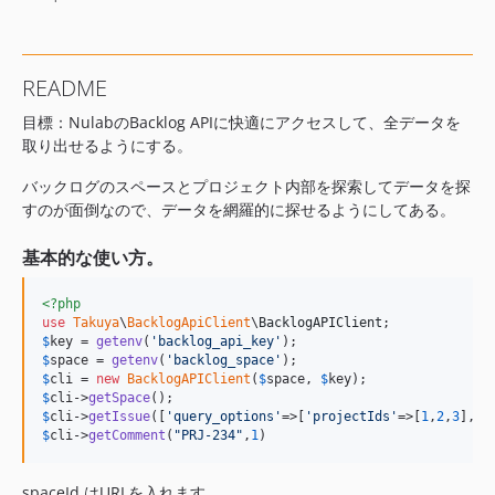
README
目標：NulabのBacklog APIに快適にアクセスして、全データを
取り出せるようにする。
バックログのスペースとプロジェクト内部を探索してデータを探
すのが面倒なので、データを網羅的に探せるようにしてある。
基本的な使い方。
<?php
use
Takuya
\
BacklogApiClient
\
BacklogAPIClient
$
key
 = 
getenv
(
'
backlog_api_key
'
$
space
 = 
getenv
(
'
backlog_space
'
$
cli
 = 
new
BacklogAPIClient
(
$
space
, 
$
key
$
cli
->
getSpace
$
cli
->
getIssue
([
'
query_options
'
=>[
'
projectIds
'
=>[
1
,
2
,
3
],
'
c
$
cli
->
getComment
(
"
PRJ-234
"
,
1
)
spaceId はURLを入れます。