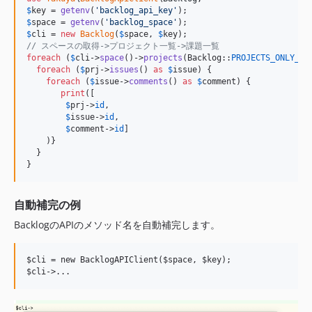
$
key
 = 
getenv
(
'
backlog_api_key
'
$
space
 = 
getenv
(
'
backlog_space
'
$
cli
 = 
new
Backlog
(
$
space
, 
$
key
// スペースの取得->プロジェクト一覧->課題一覧
foreach
 (
$
cli
->
space
()->
projects
(Backlog::
PROJECTS_ONLY_MI
foreach
 (
$
prj
->
issues
() 
as
$
issue
) {

foreach
 (
$
issue
->
comments
() 
as
$
comment
) {

print
([

$
prj
->
id
,

$
issue
->
id
,

$
comment
->
id
]

    )} 

  }

}
自動補完の例
BacklogのAPIのメソッド名を自動補完します。
$cli = new BacklogAPIClient($space, $key);
