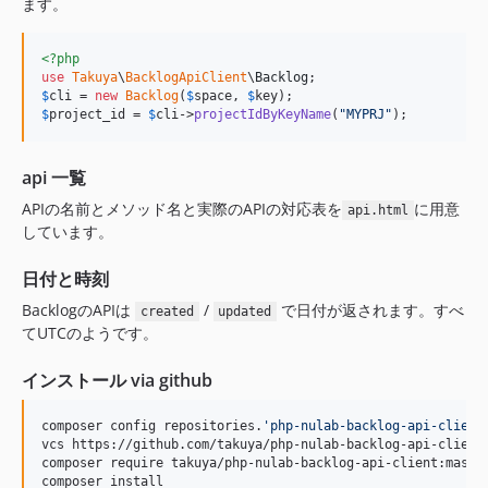
ます。
<?php
use
Takuya
\
BacklogApiClient
\
Backlog
$
cli
 = 
new
Backlog
(
$
space
, 
$
key
$
project_id
 = 
$
cli
->
projectIdByKeyName
(
"
MYPRJ
"
);
api 一覧
APIの名前とメソッド名と実際のAPIの対応表を
に用意
api.html
しています。
日付と時刻
BacklogのAPIは
/
で日付が返されます。すべ
created
updated
てUTCのようです。
インストール via github
composer config repositories.
'
php-nulab-backlog-api-client
vcs https://github.com/takuya/php-nulab-backlog-api-client 
composer require takuya/php-nulab-backlog-api-client:master
composer install