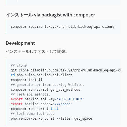
インストール via packagist with composer
composer require takuya/php-nulab-backlog-api-client
Development
インストールしてテストして開発。
#
# clone
cd
 php-nulab-backlog-api-client

#
# generate api from backlog WebSite.
#
# Test api methods.
export
 backlog_api_key=
'
YOUR_API_KEY
'
export
 backlog_space=
'
xxxspace
'
composer run-script 
test
#
# test some test case
php vendor/bin/phpunit --filter get_space