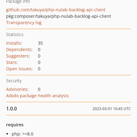
Package info
github.com/takuya/php-nulab-backlog-api-client
pkg:composer/takuya/php-nulab-backlog-api-client
Transparency log
Statistics
Installs
:
35
Dependents
:
0
Suggesters
:
0
Stars
:
0
Open Issues
:
0
Security
Advisories
:
0
Aikido package health analysis
1.0.0
2023-03-01 10:45 UTC
requires
php: >=8.0