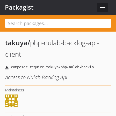
Packagist
Toggle
navigat
takuya
/
php-nulab-backlog-api-
client
Access to Nulab Backlog Api.
Maintainers