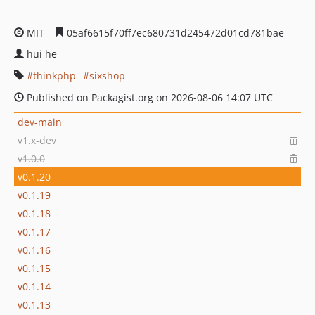
MIT
05af6615f70ff7ec680731d245472d01cd781bae
hui he
thinkphp
sixshop
Published on Packagist.org on 2026-08-06 14:07 UTC
dev-main
v1.x-dev
v1.0.0
v0.1.20
v0.1.19
v0.1.18
v0.1.17
v0.1.16
v0.1.15
v0.1.14
v0.1.13