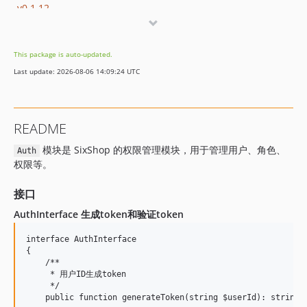
v0.1.12
This package is auto-updated.
Last update: 2026-08-06 14:09:24 UTC
README
模块是 SixShop 的权限管理模块，用于管理用户、角色、
Auth
权限等。
接口
AuthInterface 生成token和验证token
interface AuthInterface

{

    /**

     * 用户ID生成token

     */

    public function generateToken(string $userId): string;
