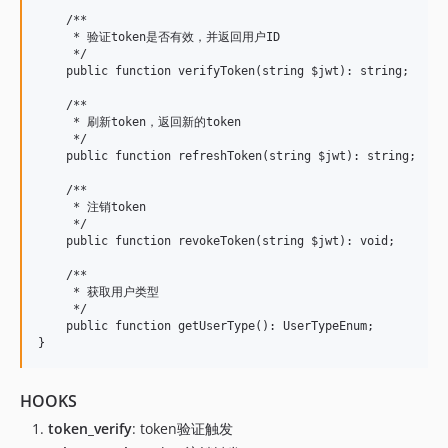
    /**

     * 验证token是否有效，并返回用户ID

     */

    public function verifyToken(string $jwt): string;

    /**

     * 刷新token，返回新的token

     */

    public function refreshToken(string $jwt): string;

    /**

     * 注销token

     */

    public function revokeToken(string $jwt): void;

    /**

     * 获取用户类型

     */

    public function getUserType(): UserTypeEnum;

HOOKS
token_verify
: token验证触发