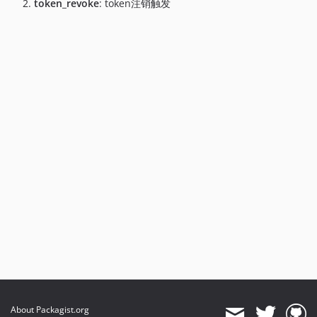
token_revoke
: token注销触发
About Packagist.org