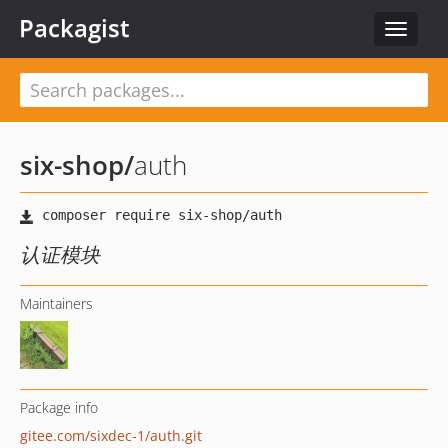
Packagist
Toggle
navigat
six-shop
/
auth
认证模块
Maintainers
Package info
gitee.com/sixdec-1/auth.git