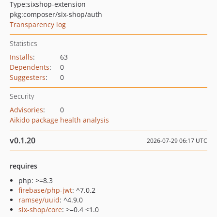
Type:
sixshop-extension
pkg:composer/six-shop/auth
Transparency log
Statistics
Installs
:
63
Dependents
:
0
Suggesters
:
0
Security
Advisories
:
0
Aikido package health analysis
v0.1.20
2026-07-29 06:17 UTC
requires
php: >=8.3
firebase/php-jwt
: ^7.0.2
ramsey/uuid
: ^4.9.0
six-shop/core
: >=0.4 <1.0