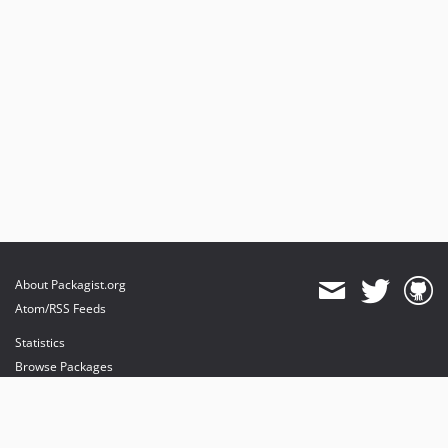
About Packagist.org
Atom/RSS Feeds
Statistics
Browse Packages
API
Mirrors