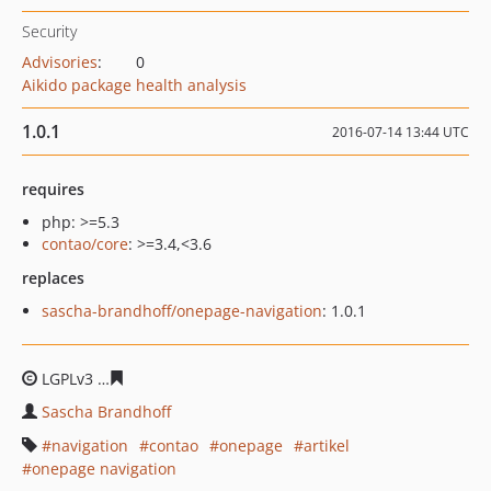
Security
Advisories
:
0
Aikido package health analysis
1.0.1
2016-07-14 13:44 UTC
requires
php: >=5.3
contao/core
: >=3.4,<3.6
replaces
sascha-brandhoff/onepage-navigation
: 1.0.1
LGPLv3
d55349551f115fd12d7b374d656849a89b23c87a
Sascha Brandhoff
navigation
contao
onepage
artikel
onepage navigation