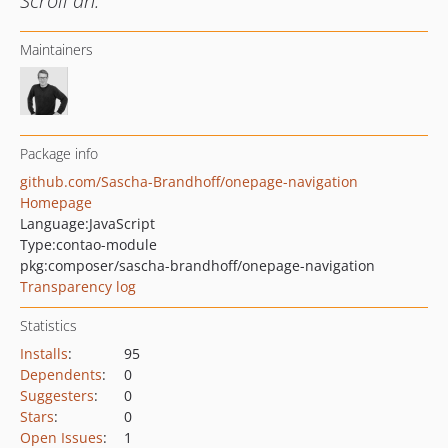
Scroll an.
Maintainers
Package info
github.com/Sascha-Brandhoff/onepage-navigation
Homepage
Language:
JavaScript
Type:
contao-module
pkg:composer/sascha-brandhoff/onepage-navigation
Transparency log
Statistics
Installs
:
95
Dependents
:
0
Suggesters
:
0
Stars
:
0
Open Issues
:
1