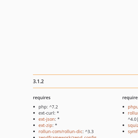
3.1.2
requires
require
php: ^7.2
phpu
ext-curl: *
roll
ext-json
: *
^4.0
ext-zip
: *
squi
rollun-com/rollun-dic
: ^3.3
symf
zendframework/zend-config-