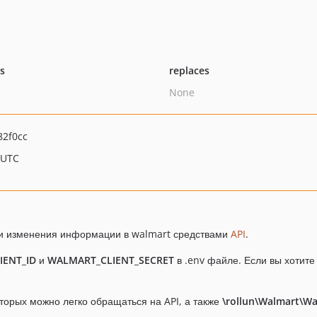
ts
replaces
None
82f0cc
 UTC
 и изменения информации в walmart средствами
API
.
IENT_ID
и
WALMART_CLIENT_SECRET
в .env файле. Если вы хотит
торых можно легко обращаться на API, а также
\rollun\Walmart\W