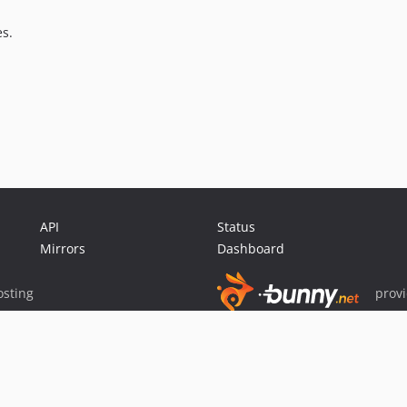
s.
API
Status
Mirrors
Dashboard
sting
prov
Sponsor Packagist & Composer