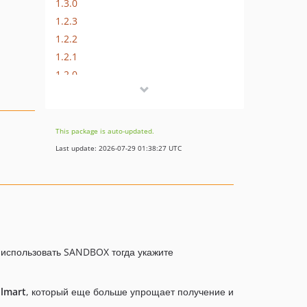
1.3.0
1.2.3
1.2.2
1.2.1
1.2.0
1.1.3
1.1.2
1.1.1
This package is auto-updated.
1.1.0
Last update: 2026-07-29 01:38:27 UTC
1.0.10
1.0.9
1.0.8
1.0.7
1.0.6
е использовать SANDBOX тогда укажите
1.0.5
1.0.4
1.0.3
almart
, который еще больше упрощает получение и
1.0.2