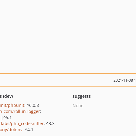
2021-11-08 
s (dev)
suggests
nit/phpunit
: ^6.0.8
None
un-com/rollun-logger
:
||^5.1
zlabs/php_codesniffer
: ^3.3
ony/dotenv
: ^4.1