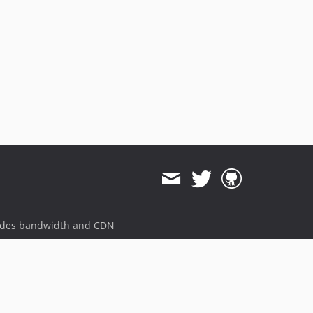
1.0.1
1.0.0
dev-develop
ides bandwidth and CDN