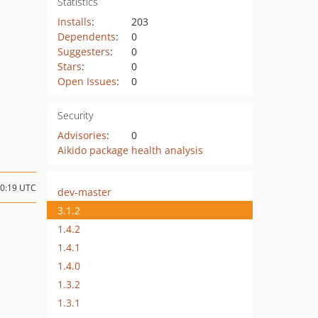
Statistics
Installs
:
203
Dependents
:
0
Suggesters
:
0
Stars
:
0
Open Issues
:
0
Security
Advisories
:
0
Aikido package health analysis
10:19 UTC
dev-master
3.1.2
1.4.2
1.4.1
1.4.0
1.3.2
1.3.1