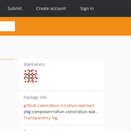
Submit
Create account
Sign in
Maintainers
Package info
github.com/rollun-lc/rollun-walmart
pkg:composer/rollun-com/rollun-walmart
Transparency log