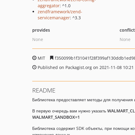
aggregator
: ^1.0
zendframework/zend-
servicemanager
: ^3.3
provides
conflic
None
None
MIT
f350099b1f31041f28f399af130ddb1ed9
Published on Packagist.org on 2021-11-08 10:21
README
Библиотека предоставляет методы для получения
В первую очередь вам нужно указать
WALMART_CL
WALMART_SANDBOX=1
Библиотека содержит SDK объекты, при помощи ко
изменение данных.