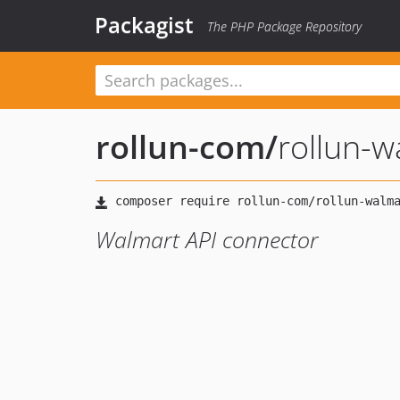
Packagist
The PHP Package Repository
rollun-com
/
rollun-w
Walmart API connector