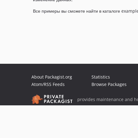
Все примеры вы сможете найти в каталоге example
About Packagist.org
Statistics
Atom/RSS Feeds
Browse Packages
provides maintenance and ho
provides malware detection