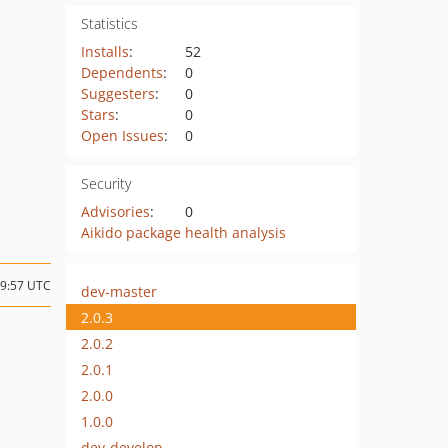
Statistics
Installs
:
52
Dependents
:
0
Suggesters
:
0
Stars
:
0
Open Issues
:
0
Security
Advisories
:
0
Aikido package health analysis
09:57 UTC
dev-master
2.0.3
2.0.2
2.0.1
2.0.0
1.0.0
dev-develop