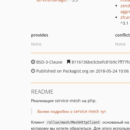
zend
aggr
zfca
^3.1
provides
conflic
None
None
BSD-3-Clause
8116136be3cbefc81b9c7ff77f
Published on Packagist.org on 2018-05-24 10:06
README
Реализация service-mesh на php.
Более подробно о service mesh тут
Клиент
основаный н
rollun/mesh/MeshHttpClient
которому вы хотите обратиться. Для этого исполь