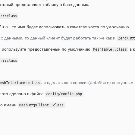
который представляет таблицу в базе данных.
.
er::class
Store, то имя будет использовать в качетсве хоста по умолчанию.
re данными, то данный клиент будет работать так же как и
Zend\Htt
м, используйте предоставленый по умолчанию
в 
MeshTable::class
.
er::class
, и сделать ваш сервсис(dataStore) доступны
eshInterface::class
 это сделано в файле
config/config.php
 по имени
.
MeshHttpClient::class