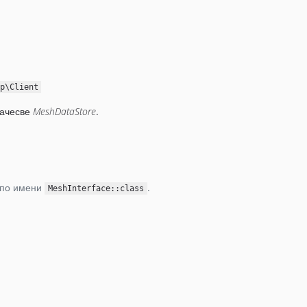
p\Client
качесве
MeshDataStore
.
м по имени
.
MeshInterface::class