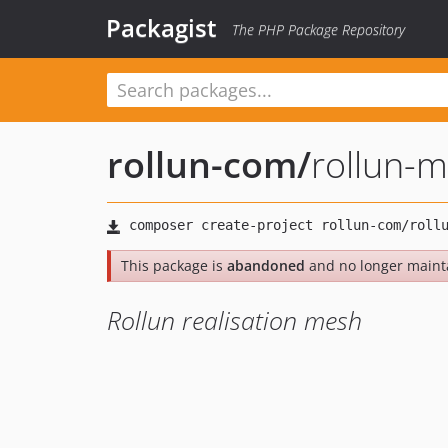
Packagist
The PHP Package Repository
rollun-com
/
rollun-
This package is
abandoned
and no longer maint
Rollun realisation mesh