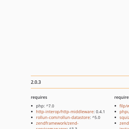
2.0.3
requires
require
php: ^7.0
filp
http-interop/http-middleware
: 0.4.1
phpu
rollun-com/rollun-datastore
: ^5.0
squi
zendframework/zend-
zend
servicemanager
: ^3.3
insta