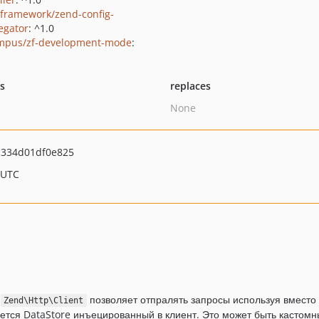
framework/zend-config-
egator
: ^1.0
mpus/zf-development-mode
:
ts
replaces
None
c334d01df0e825
 UTC
а
позволяет отпралять запросы используя вместо ho
Zend\Http\Client
зуется DataStore инъецированный в клиент. Это может быть кастомн