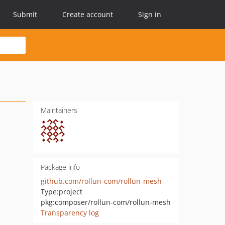
Submit
Create account
Sign in
Maintainers
Package info
github.com/rollun-com/rollun-mesh
Type:
project
pkg:composer/rollun-com/rollun-mesh
Transparency log