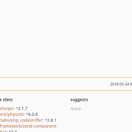
2018-05-24 
s (dev)
suggests
/whoops
: ^2.1.7
None
nit/phpunit
: ^6.0.8
zlabs/php_codesniffer
: ^2.8.1
framework/zend-component-
ller
: ^1.0