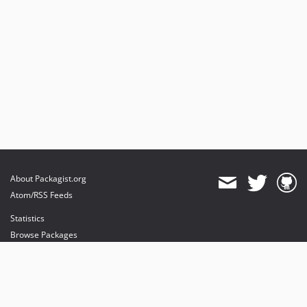
About Packagist.org
Atom/RSS Feeds
Statistics
Browse Packages
API
Mirrors
Status