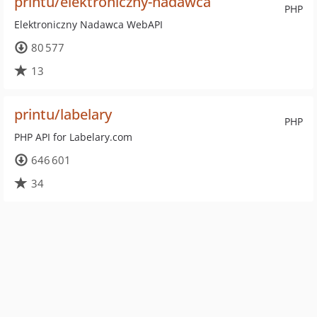
printu/elektroniczny-nadawca
PHP
Elektroniczny Nadawca WebAPI
80 577
13
printu/labelary
PHP
PHP API for Labelary.com
646 601
34