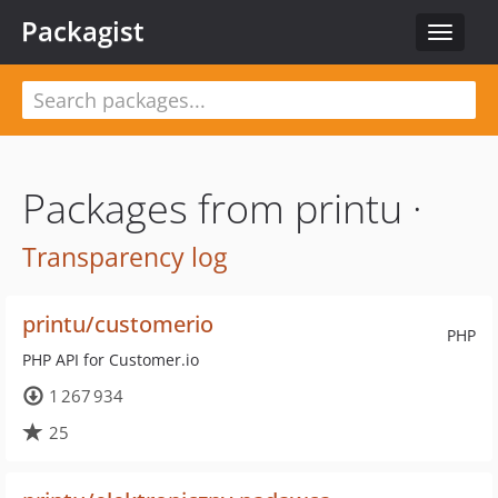
Packagist
Toggle
navigat
Packages from printu ·
Transparency log
printu/customerio
PHP
PHP API for Customer.io
1 267 934
25