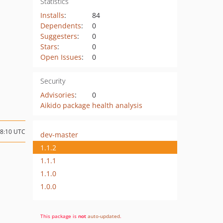
Statistics
Installs
:
84
Dependents
:
0
Suggesters
:
0
Stars
:
0
Open Issues
:
0
Security
Advisories
:
0
Aikido package health analysis
08:10 UTC
dev-master
1.1.2
1.1.1
1.1.0
1.0.0
This package is
not
auto-updated
.