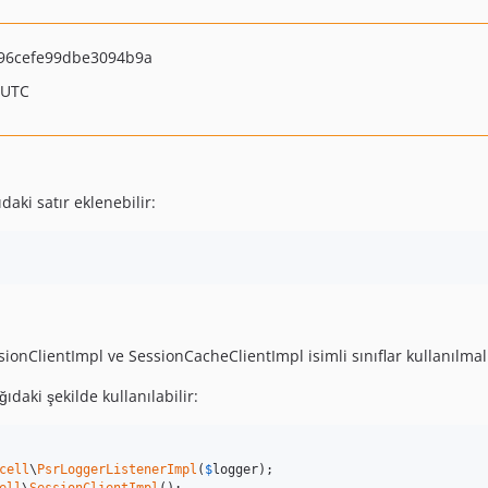
96cefe99dbe3094b9a
 UTC
aki satır eklenebilir:
ionClientImpl ve SessionCacheClientImpl isimli sınıflar kullanılmalı
aki şekilde kullanılabilir:
cell
\
PsrLoggerListenerImpl
(
$
logger