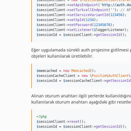
$
sessionClient
 = 
new
 \
Pozitim
\
AuthClient
\
Turkc
$
sessionClient
->
setApiEndpoint
(
'
http://auth.do
$
sessionClient
->
setTurkcellEndpoint
(
''
); 
// AP
$
sessionClient
->
setServiceVariantId
(
123456
$
sessionClient
->
setSpId
(
1234
$
sessionClient
->
setPassword
(
12345678
$
sessionClient
->
setListener
(
$
loggerListener
$
sessionId
 = 
$
sessionClient
->
getSessionId
();
Eğer uygulamada sürekli auth projesine gidilmesi 
objeleri kullanılarak üretilebilir.
$
memcached
 = 
new
Memcached
$
sessionCacheClient
 = 
new
 \
Pozitim
\
AuthClient
\
$
sessionId
 = 
$
sessionCacheClient
->
getSessionId
Alınan oturum anahtarı ilgili yerlerde kullanıldığ
kullanılarak oturum anahtarı aşağıdaki gibi resetle
<?php
$
sessionClient
->
reset
$
sessionId
 = 
$
sessionClient
->
getSessionId
();