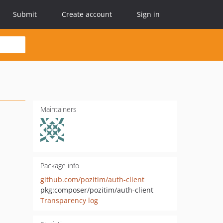
Submit
Create account
Sign in
Maintainers
Package info
github.com/pozitim/auth-client
pkg:composer/pozitim/auth-client
Transparency log