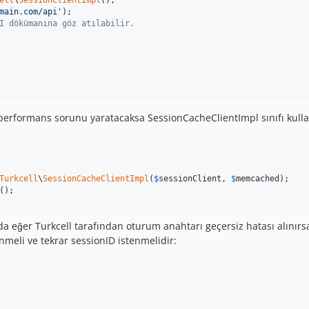
ell
\
SessionClientImpl
main.com/api
'
I dökümanına göz atılabilir.
performans sorunu yaratacaksa SessionCacheClientImpl sınıfı kulla
Turkcell
\
SessionCacheClientImpl
(
$
sessionClient
, 
$
memcached
();
ında eğer Turkcell tarafından oturum anahtarı geçersiz hatası alın
nmeli ve tekrar sessionID istenmelidir: