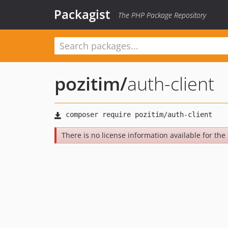
Packagist
The PHP Package Repository
pozitim
/
auth-client
There is no license information available for the l