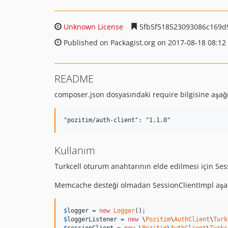
Unknown License
5fb5f518523093086c169d
Published on Packagist.org on 2017-08-18 08:12
README
composer.json dosyasındaki require bilgisine aşağıd
Kullanım
Turkcell oturum anahtarının elde edilmesi için Sess
Memcache desteği olmadan SessionClientImpl aşağıd
$
logger
 = 
new
Logger
$
loggerListener
 = 
new
 \
Pozitim
\
AuthClient
\
Turk