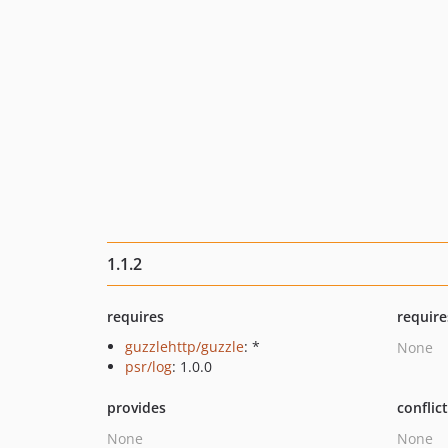
1.1.2
requires
require
guzzlehttp/guzzle
: *
None
psr/log
: 1.0.0
provides
conflic
None
None