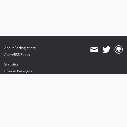
About Packagist.org
Atom/RSS Feeds
Statistics
Browse Packages
API
Mirrors
Status
Dashboard
provides maintenance and hosting