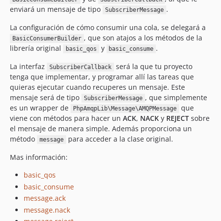
enviará un mensaje de tipo
.
SubscriberMessage
La configuración de cómo consumir una cola, se delegará a
, que son atajos a los métodos de la
BasicConsumerBuilder
librería original
y
.
basic_qos
basic_consume
La interfaz
será la que tu proyecto
SubscriberCallback
tenga que implementar, y programar allí las tareas que
quieras ejecutar cuando recuperes un mensaje. Este
mensaje será de tipo
, que simplemente
SubscriberMessage
es un wrapper de
que
PhpAmqpLib\Message\AMQPMessage
viene con métodos para hacer un
ACK
,
NACK
y
REJECT
sobre
el mensaje de manera simple. Además proporciona un
método
para acceder a la clase original.
message
Mas información:
basic_qos
basic_consume
message.ack
message.nack