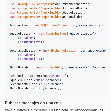
use
PhpAmqpLib
\
Connection
\
AMQPStreamConnection
use
Pccomponentes
\
Amqp
\
Builder
\
ExchangeBuilder
use
Pccomponentes
\
Amqp
\
Builder
\
QueueBuilder
use
Pccomponentes
\
Amqp
\
Builder
\
BindBuilder
;

$
connection
 = 
new
AMQPStreamConnection
(
'
ampq-rabbitmq
'
, 
56
$
queueBuilder
 = (
new
QueueBuilder
(
'
queue_example
'
))

    ->
durable
()

    ->
noAutoDelete
();

$
exchangeBuilder
 = (
new
ExchangeBuilder
(
'
exchange_example
'
    ->
durable
()

    ->
noAutoDelete
();

$
bindBuilder
 = 
new
BindBuilder
(
'
queue_example
'
, 
'
exchange_
$
channel
 = 
$
connection
->
channel
$
queueBuilder
->
build
(
$
channel
$
exchangeBuilder
->
build
(
$
channel
$
bindBuilder
->
build
(
$
channel
);
Publicar mensajes en una cola
Para publicar un mensaje en una cola, se proporcionan las