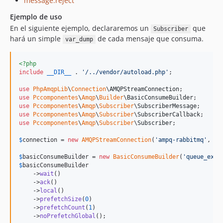
message.reject
Ejemplo de uso
En el siguiente ejemplo, declararemos un
que
Subscriber
hará un simple
de cada mensaje que consuma.
var_dump
<?php
include
__DIR__
 . 
'
/../vendor/autoload.php
'
;

use
PhpAmqpLib
\
Connection
\
AMQPStreamConnection
use
Pccomponentes
\
Amqp
\
Builder
\
BasicConsumeBuilder
use
Pccomponentes
\
Amqp
\
Subscriber
\
SubscriberMessage
use
Pccomponentes
\
Amqp
\
Subscriber
\
SubscriberCallback
use
Pccomponentes
\
Amqp
\
Subscriber
\
Subscriber
;

$
connection
 = 
new
AMQPStreamConnection
(
'
ampq-rabbitmq
'
, 
56
$
basicConsumeBuilder
 = 
new
BasicConsumeBuilder
(
'
queue_exam
$
basicConsumeBuilder
    ->
wait
()

    ->
ack
()

    ->
local
()

    ->
prefetchSize
(
0
)

    ->
prefetchCount
(
1
)

    ->
noPrefetchGlobal
();
