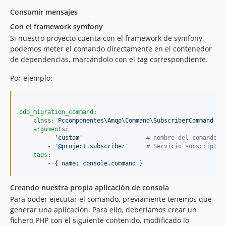
Consumir mensajes
Con el framework symfony
Si nuestro proyecto cuenta con el framework de symfony,
podemos meter el comando directamente en el contenedor
de dependencias, marcándolo con el tag correspondiente.
Por ejemplo:
pdo_migration_command
:

class
: 
Pccomponentes\Amqp\Command\SubscriberCommand
arguments
:

        - 
'
custom
'
#
 nombre del comando, 
        - 
'
@project.subscriber
'
#
 Servicio subscriptor
tags
:

        - 
{ name: console.command }
Creando nuestra propia aplicación de consola
Para poder ejecutar el comando, previamente tenemos que
generar una aplicación. Para ello, deberíamos crear un
fichero PHP con el siguiente contenido, modificado lo