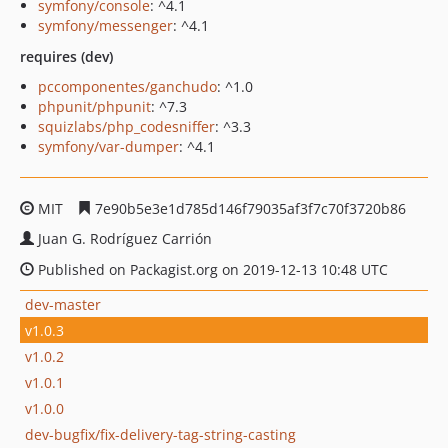
symfony/console
: ^4.1
symfony/messenger
: ^4.1
requires (dev)
pccomponentes/ganchudo
: ^1.0
phpunit/phpunit
: ^7.3
squizlabs/php_codesniffer
: ^3.3
symfony/var-dumper
: ^4.1
MIT
7e90b5e3e1d785d146f79035af3f7c70f3720b86
Juan G. Rodríguez Carrión
Published on Packagist.org on 2019-12-13 10:48 UTC
dev-master
v1.0.3
v1.0.2
v1.0.1
v1.0.0
dev-bugfix/fix-delivery-tag-string-casting