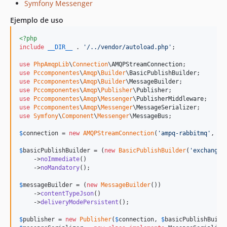
Symfony Messenger
Ejemplo de uso
<?php
include
__DIR__
 . 
'
/../vendor/autoload.php
'
;

use
PhpAmqpLib
\
Connection
\
AMQPStreamConnection
use
Pccomponentes
\
Amqp
\
Builder
\
BasicPublishBuilder
use
Pccomponentes
\
Amqp
\
Builder
\
MessageBuilder
use
Pccomponentes
\
Amqp
\
Publisher
\
Publisher
use
Pccomponentes
\
Amqp
\
Messenger
\
PublisherMiddleware
use
Pccomponentes
\
Amqp
\
Messenger
\
MessageSerializer
use
Symfony
\
Component
\
Messenger
\
MessageBus
;

$
connection
 = 
new
AMQPStreamConnection
(
'
ampq-rabbitmq
'
, 
56
$
basicPublishBuilder
 = (
new
BasicPublishBuilder
(
'
exchange_
    ->
noImmediate
()

    ->
noMandatory
();

$
messageBuilder
 = (
new
MessageBuilder
())

    ->
contentTypeJson
()

    ->
deliveryModePersistent
();

$
publisher
 = 
new
Publisher
(
$
connection
, 
$
basicPublishBuild