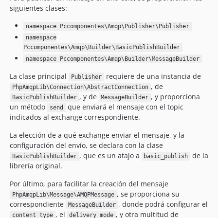
siguientes clases:
namespace Pccomponentes\Amqp\Publisher\Publisher
namespace
Pccomponentes\Amqp\Builder\BasicPublishBuilder
namespace Pccomponentes\Amqp\Builder\MessageBuilder
La clase principal
requiere de una instancia de
Publisher
, de
PhpAmqpLib\Connection\AbstractConnection
, y de
, y proporciona
BasicPublishBuilder
MessageBuilder
un método
que enviará el mensaje con el topic
send
indicados al exchange correspondiente.
La elección de a qué exchange enviar el mensaje, y la
configuración del envío, se declara con la clase
, que es un atajo a
de la
BasicPublishBuilder
basic_publish
librería original.
Por último, para facilitar la creación del mensaje
, se proporciona su
PhpAmqpLib\Message\AMQPMessage
correspondiente
, donde podrá configurar el
MessageBuilder
, el
, y otra multitud de
content_type
delivery_mode