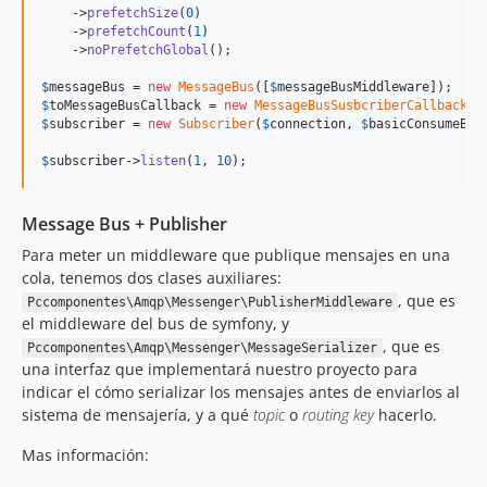
    ->
prefetchSize
(
0
)

    ->
prefetchCount
(
1
)

    ->
noPrefetchGlobal
();

$
messageBus
 = 
new
MessageBus
([
$
messageBusMiddleware
$
toMessageBusCallback
 = 
new
MessageBusSusbcriberCallback
(
$
$
subscriber
 = 
new
Subscriber
(
$
connection
, 
$
basicConsumeBui
$
subscriber
->
listen
(
1
, 
10
);
Message Bus + Publisher
Para meter un middleware que publique mensajes en una
cola, tenemos dos clases auxiliares:
, que es
Pccomponentes\Amqp\Messenger\PublisherMiddleware
el middleware del bus de symfony, y
, que es
Pccomponentes\Amqp\Messenger\MessageSerializer
una interfaz que implementará nuestro proyecto para
indicar el cómo serializar los mensajes antes de enviarlos al
sistema de mensajería, y a qué
topic
o
routing key
hacerlo.
Mas información: