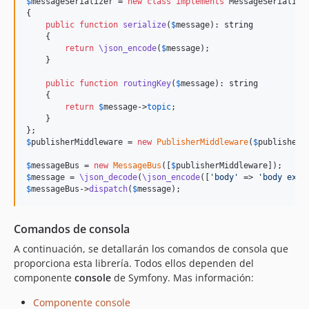
$
messageSerializer
 = 
new
class
implements
 MessageSerializer
{

public
function
serialize
(
$
message
): 
string
    {

return
\json_encode
(
$
message
);

    }

public
function
routingKey
(
$
message
): 
string
    {

return
$
message
->
topic
;

    }

$
publisherMiddleware
 = 
new
PublisherMiddleware
(
$
publisher
,
$
messageBus
 = 
new
MessageBus
([
$
publisherMiddleware
$
message
 = 
\json_decode
(
\json_encode
([
'
body
'
 => 
'
body exam
$
messageBus
->
dispatch
(
$
message
);
Comandos de consola
A continuación, se detallarán los comandos de consola que
proporciona esta librería. Todos ellos dependen del
componente
console
de Symfony. Mas información:
Componente console