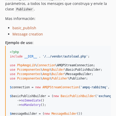
parámetros, a todos los mensajes que construya y envíe la
clase
.
Publisher
Mas información:
basic_publish
Message creation
Ejemplo de uso:
<?php
include
__DIR__
 . 
'
/../vendor/autoload.php
'
;

use
PhpAmqpLib
\
Connection
\
AMQPStreamConnection
use
Pccomponentes
\
Amqp
\
Builder
\
BasicPublishBuilder
use
Pccomponentes
\
Amqp
\
Builder
\
MessageBuilder
use
Pccomponentes
\
Amqp
\
Publisher
\
Publisher
;

$
connection
 = 
new
AMQPStreamConnection
(
'
ampq-rabbitmq
'
, 
56
$
basicPublishBuilder
 = (
new
BasicPublishBuilder
(
'
exchange_
    ->
noImmediate
()

    ->
noMandatory
();

$
messageBuilder
 = (
new
MessageBuilder
())
