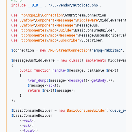
<?php
include
__DIR__
 . 
'
/../vendor/autoload.php
'
;

use
PhpAmqpLib
\
Connection
\
AMQPStreamConnection
use
Symfony
\
Component
\
Messenger
\
Middleware
\
MiddlewareInter
use
Symfony
\
Component
\
Messenger
\
MessageBus
use
Pccomponentes
\
Amqp
\
Builder
\
BasicConsumeBuilder
use
Pccomponentes
\
Amqp
\
Messenger
\
MessageBusSusbcriberCallb
use
Pccomponentes
\
Amqp
\
Subscriber
\
Subscriber
;

$
connection
 = 
new
AMQPStreamConnection
(
'
ampq-rabbitmq
'
, 
56
$
messageBusMiddleware
 = 
new
class
() 
implements
 MiddlewareIn
{

public
function
handle
(
$
message
, 
callable
$
next
)

    {

\var_dump
(
$
message
->
message
()->
getBody
());

$
message
->
ack
();

return
$
next
(
$
message
);

    }

};

$
basicConsumeBuilder
 = 
new
BasicConsumeBuilder
(
'
queue_exam
$
basicConsumeBuilder
    ->
wait
()

    ->
ack
()

    ->
local
()
