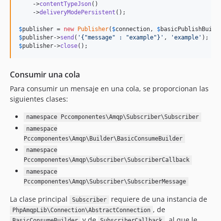
    ->
contentTypeJson
()

    ->
deliveryModePersistent
();

$
publisher
 = 
new
Publisher
(
$
connection
, 
$
basicPublishBuild
$
publisher
->
send
(
'
{"message" : "example"}
'
, 
'
example
'
$
publisher
->
close
();
Consumir una cola
Para consumir un mensaje en una cola, se proporcionan las
siguientes clases:
namespace Pccomponentes\Amqp\Subscriber\Subscriber
namespace
Pccomponentes\Amqp\Builder\BasicConsumeBuilder
namespace
Pccomponentes\Amqp\Subscriber\SubscriberCallback
namespace
Pccomponentes\Amqp\Subscriber\SubscriberMessage
La clase principal
requiere de una instancia de
Subscriber
, de
PhpAmqpLib\Connection\AbstractConnection
y de
, al que le
BasicConsumeBuilder
SubscriberCallback