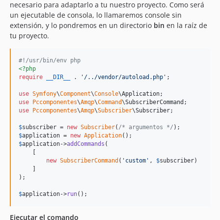
necesario para adaptarlo a tu nuestro proyecto. Como será
un ejecutable de consola, lo llamaremos console sin
extensión, y lo pondremos en un directorio
bin
en la raíz de
tu proyecto.
#!/usr/bin/env php
<?php
require
__DIR__
 . 
'
/../vendor/autoload.php
'
;

use
Symfony
\
Component
\
Console
\
Application
use
Pccomponentes
\
Amqp
\
Command
\
SubscriberCommand
use
Pccomponentes
\
Amqp
\
Subscriber
\
Subscriber
;

$
subscriber
 = 
new
Subscriber
(
/* argumentos */
$
application
 = 
new
Application
$
application
->
addCommands
(

    [

new
SubscriberCommand
(
'
custom
'
, 
$
subscriber
)

    ]

);

$
application
->
run
();
Ejecutar el comando