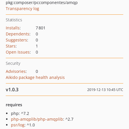
pkg:composer/pccomponentes/amqp
Transparency log
Statistics
Installs
:
7 801
Dependents
:
0
Suggesters
:
0
Stars
:
1
Open Issues
:
0
Security
Advisories
:
0
Aikido package health analysis
v1.0.3
2019-12-13 10:45 UTC
requires
php: ^7.2
php-amqplib/php-amqplib
: ^2.7
psr/log
: ^1.0