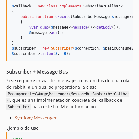
$
callback
 = 
new
class
implements
 SubscriberCallback

{

public
function
execute
(
SubscriberMessage
$
message
): 
v
    {

\var_dump
(
$
message
->
message
()->
getBody
());

$
message
->
ack
();

    }

$
subscriber
 = 
new
Subscriber
(
$
connection
, 
$
basicConsumeBui
$
subscriber
->
listen
(
3
, 
10
);
Subscriber + Message Bus
Si se requiere enviar los mensajes consumidos de una cola
de rabbit, a un bus, se proporciona la clase
Pccomponentes\Amqp\Messenger\MessageBusSusbcriberCallbac
, que es una implmenetación concreta del callback de
k
para este fin. Mas información:
Subscriber
Symfony Messenger
Ejemplo de uso