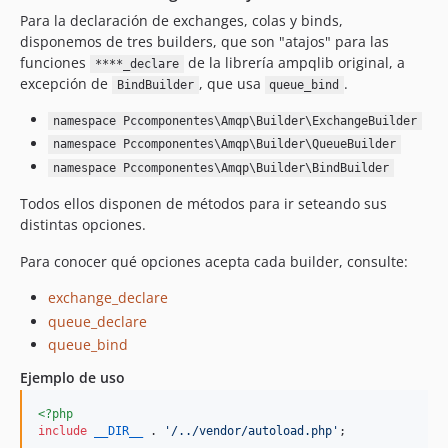
Para la declaración de exchanges, colas y binds,
disponemos de tres builders, que son "atajos" para las
funciones
de la librería ampqlib original, a
****_declare
excepción de
, que usa
.
BindBuilder
queue_bind
namespace Pccomponentes\Amqp\Builder\ExchangeBuilder
namespace Pccomponentes\Amqp\Builder\QueueBuilder
namespace Pccomponentes\Amqp\Builder\BindBuilder
Todos ellos disponen de métodos para ir seteando sus
distintas opciones.
Para conocer qué opciones acepta cada builder, consulte:
exchange_declare
queue_declare
queue_bind
Ejemplo de uso
<?php
include
__DIR__
 . 
'
/../vendor/autoload.php
'
;
