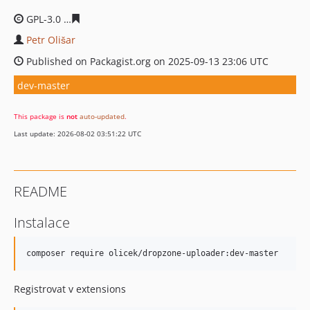
GPL-3.0
47b149fd9e30511d51de9e9dda9d9f19fac1766b
Petr Olišar
Published on Packagist.org on 2025-09-13 23:06 UTC
dev-master
This package is
not
auto-updated
.
Last update: 2026-08-02 03:51:22 UTC
README
Instalace
Registrovat v extensions