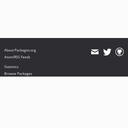
About Packagist.org
Atom/RSS Feeds
Statistics
Browse Packages
API
Mirrors
Status
Dashboard
provides maintenance and hosting