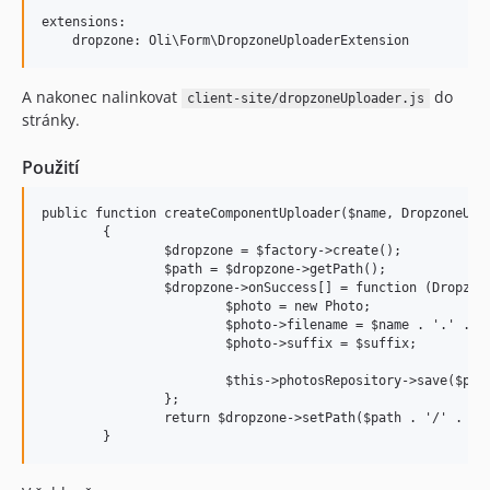
extensions:

A nakonec nalinkovat
do
client-site/dropzoneUploader.js
stránky.
Použití
public function createComponentUploader($name, DropzoneUplo
	{

		$dropzone = $factory->create();

		$path = $dropzone->getPath();

		$dropzone->onSuccess[] = function (DropzoneUploader $dropzoneUploader, $targetPath, $name, $suffix) {

			$photo = new Photo;

			$photo->filename = $name . '.' . $suffix;

			$photo->suffix = $suffix;

			$this->photosRepository->save($photo);

		};

		return $dropzone->setPath($path . '/' . $this->galleryEntity->folder . '/1600x1200');
