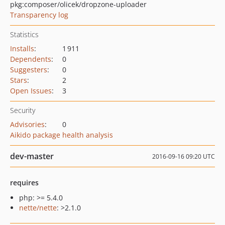
pkg:composer/olicek/dropzone-uploader
Transparency log
Statistics
Installs
:
1 911
Dependents
:
0
Suggesters
:
0
Stars
:
2
Open Issues
:
3
Security
Advisories
:
0
Aikido package health analysis
dev-master
2016-09-16 09:20 UTC
requires
php: >= 5.4.0
nette/nette
: >2.1.0