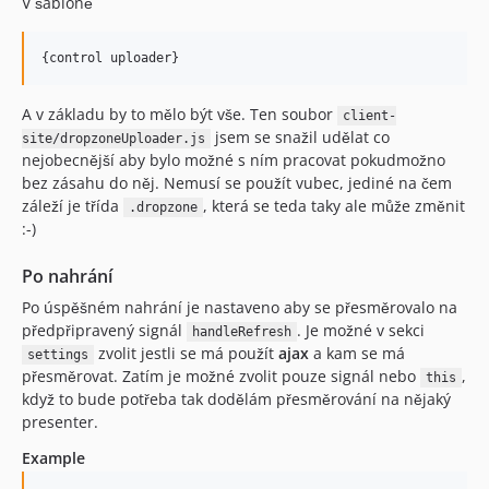
V šabloně
A v základu by to mělo být vše. Ten soubor
client-
jsem se snažil udělat co
site/dropzoneUploader.js
nejobecnější aby bylo možné s ním pracovat pokudmožno
bez zásahu do něj. Nemusí se použít vubec, jediné na čem
záleží je třída
, která se teda taky ale může změnit
.dropzone
:-)
Po nahrání
Po úspěšném nahrání je nastaveno aby se přesměrovalo na
předpřipravený signál
. Je možné v sekci
handleRefresh
zvolit jestli se má použít
ajax
a kam se má
settings
přesměrovat. Zatím je možné zvolit pouze signál nebo
,
this
když to bude potřeba tak dodělám přesměrování na nějaký
presenter.
Example