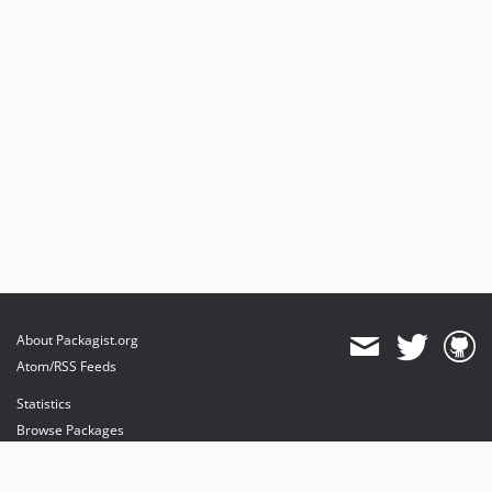
About Packagist.org
Atom/RSS Feeds
Statistics
Browse Packages
API