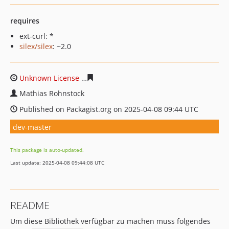
requires
ext-curl: *
silex/silex
: ~2.0
Unknown License
0e392812f7f4cfa72d680ef453da6db62
Mathias Rohnstock
Published on Packagist.org on 2025-04-08 09:44 UTC
dev-master
This package is auto-updated.
Last update: 2025-04-08 09:44:08 UTC
README
Um diese Bibliothek verfügbar zu machen muss folgendes