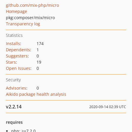
github.com/mix-php/micro
Homepage
pkg:composer/mix/micro
Transparency log
Statistics
Installs
:
174
Dependents
:
1
Suggesters
:
0
Stars
:
19
Open Issues
:
0
Security
Advisories
:
0
Aikido package health analysis
v2.2.14
2020-09-14 02:39 UTC
requires
php: >=7.2.0