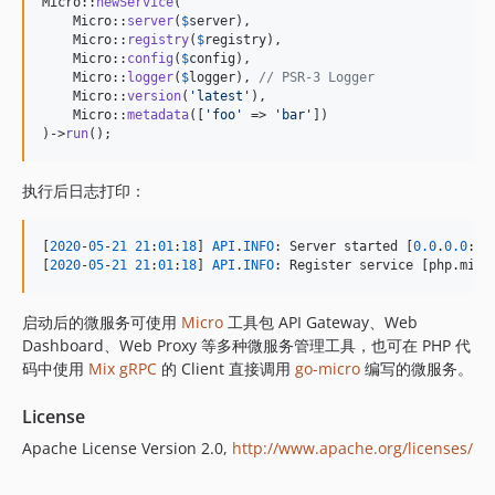
Micro::
newService
(

    Micro::
server
(
$
server
),

    Micro::
registry
(
$
registry
),

    Micro::
config
(
$
config
),

    Micro::
logger
(
$
logger
), 
// PSR-3 Logger
    Micro::
version
(
'
latest
'
),

    Micro::
metadata
([
'
foo
'
 => 
'
bar
'
])

)->
run
();
执行后日志打印：
[
2020
-
05
-
21
21
:
01
:
18
] 
API
.
INFO
: Server started [
0.0
.
0.0
:
51
[
2020
-
05
-
21
21
:
01
:
18
] 
API
.
INFO
: Register service [php.micr
启动后的微服务可使用
Micro
工具包 API Gateway、Web
Dashboard、Web Proxy 等多种微服务管理工具，也可在 PHP 代
码中使用
Mix gRPC
的 Client 直接调用
go-micro
编写的微服务。
License
Apache License Version 2.0,
http://www.apache.org/licenses/