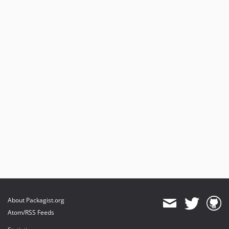
About Packagist.org
Atom/RSS Feeds