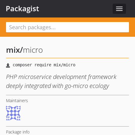
Packagist
Toggle
navigat
mix
/
micro
PHP microservice development framework
deeply integrated with go-micro ecology
Maintainers
Package info