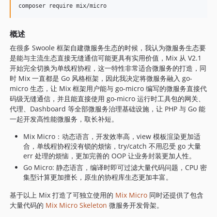
概述
在很多 Swoole 框架自建微服务生态的时候，我认为微服务生态要
是能与主流生态直接无缝通信可能更具有实用价值，Mix 从 V2.1
开始完全切换为单线程协程，这一特性非常适合微服务的打造，同
时 Mix 一直都是 Go 风格框架，因此我决定将微服务融入 go-
micro 生态，让 Mix 框架用户能与 go-micro 编写的微服务直接代
码级无缝通信，并且能直接使用 go-micro 运行时工具包的网关、
代理、Dashboard 等全部微服务治理基础设施，让 PHP 与 Go 能
一起开发高性能微服务，取长补短。
Mix Micro：动态语言，开发效率高，view 模板渲染更加适
合，单线程协程没有锁的烦恼，try/catch 不用忍受 go 大量
err 处理的烦恼，更加完善的 OOP 让业务封装更加人性。
Go Micro: 静态语言，编译时即可过滤大量代码问题，CPU 密
集型计算更加擅长，原生的协程库生态更加丰富。
基于以上 Mix 打造了可独立使用的
Mix Micro
同时还提供了包含
大量代码的
Mix Micro Skeleton
微服务开发骨架。