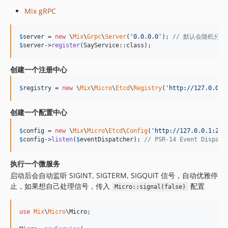
Mix gRPC
$
server
 = 
new
 \
Mix
\
Grpc
\
Server
(
'
0.0.0.0
'
); 
// 默认会随机分
$
server
->
register
(SayService::class);
创建一个注册中心
$
registry
 = 
new
 \
Mix
\
Micro
\
Etcd
\
Registry
(
'
http://127.0.0.1
创建一个配置中心
$
config
 = 
new
 \
Mix
\
Micro
\
Etcd
\
Config
(
'
http://127.0.0.1:237
$
config
->
listen
(
$
eventDispatcher
); 
// PSR-14 Event Dispatc
执行一个微服务
启动后会自动监听 SIGINT, SIGTERM, SIGQUIT 信号，自动优雅停
止，如果想自己处理信号，传入
配置
Micro::signal(false)
use
Mix
\
Micro
\
Micro
;
