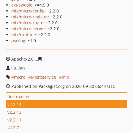
ext-swoole
: >=4.5.0
mix/micro-config
: ~2.2.0
mix/micro-register
: ~2.2.0
mix/micro-route
: ~2.2.0
mix/micro-server
: ~2.2.0
mix/runtime
: ~2.2.0
psr/log
: ~1.0
Apache-2.0
61037834453c7c298b2e9d51e21b19292f6b2
liu,jian
micro
Microservice
mix
Published on Packagist.org on 2020-09-30 06:44 UTC
dev-master
v2.2.14
v2.2.13
v2.2.11
v2.2.7