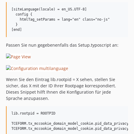
[siteLanguage(locale) = en_US.UTF-8]

  config {

    htmlTag_setParams = lang="en" class="no-js"

  }

Passen Sie nun gegebenenfalls das Setup.typoscript an:
Wenn Sie den Eintrag lib.rootpid = X sehen, stellen Sie
sicher, das X mit der ID Ihrer Rootpage korrespondiert.
Dieses Snippet hilft Ihnen die Konfiguration für jede
Sprache anzupassen.
lib.rootpid = ROOTPID

TCEFORM.tx_mccookie_domain_model_cookie.pid_data_privacy_yo