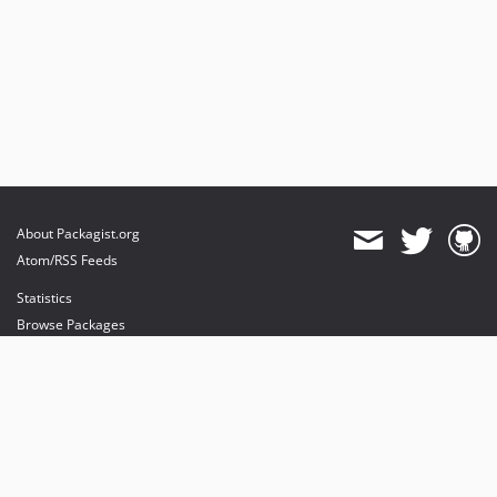
About Packagist.org
Atom/RSS Feeds
Statistics
Browse Packages
API
Mirrors
Status
Dashboard