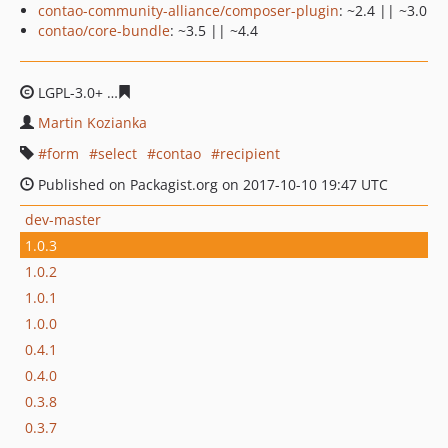
contao-community-alliance/composer-plugin
: ~2.4 || ~3.0
contao/core-bundle
: ~3.5 || ~4.4
LGPL-3.0+
eacc691af1bb73281492d6e8d1aebe9ba091466
Martin Kozianka
form
select
contao
recipient
Published on Packagist.org on 2017-10-10 19:47 UTC
dev-master
1.0.3
1.0.2
1.0.1
1.0.0
0.4.1
0.4.0
0.3.8
0.3.7