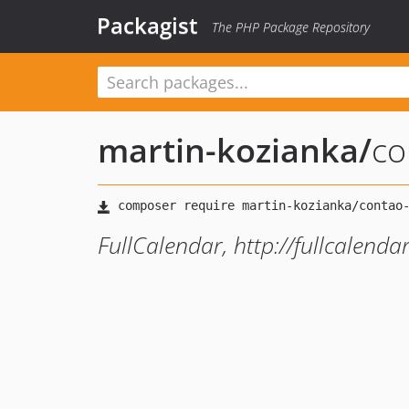
Packagist
The PHP Package Repository
martin-kozianka
/
co
FullCalendar, http://fullcalenda