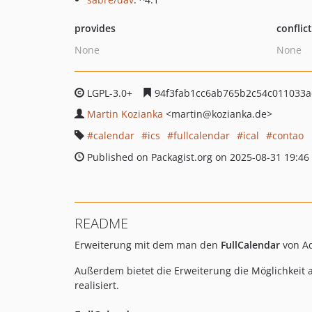
provides
conflic
None
None
LGPL-3.0+
94f3fab1cc6ab765b2c54c011033a
Martin Kozianka
<martin
@kozianka.de>
calendar
ics
fullcalendar
ical
contao
Published on Packagist.org on 2025-08-31 19:46
README
Erweiterung mit dem man den
FullCalendar
von Ad
Außerdem bietet die Erweiterung die Möglichkeit
realisiert.