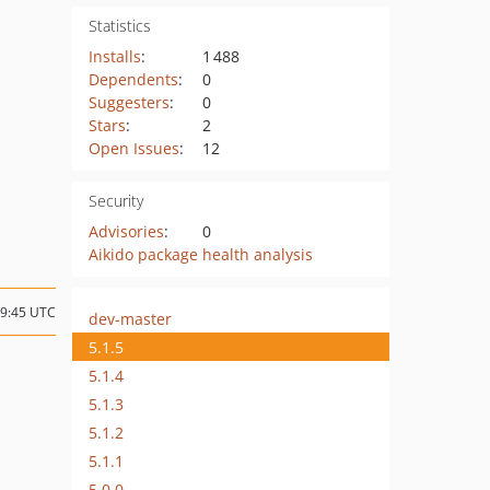
Statistics
Installs
:
1 488
Dependents
:
0
Suggesters
:
0
Stars
:
2
Open Issues
:
12
Security
Advisories
:
0
Aikido package health analysis
19:45 UTC
dev-master
5.1.5
5.1.4
5.1.3
5.1.2
5.1.1
5.0.0