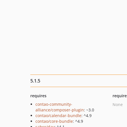
5.1.5
requires
require
contao-community-
None
alliance/composer-plugin
: ~3.0
contao/calendar-bundle
: ^4.9
contao/core-bundle
: ^4.9
sabre/dav
: ^4.1