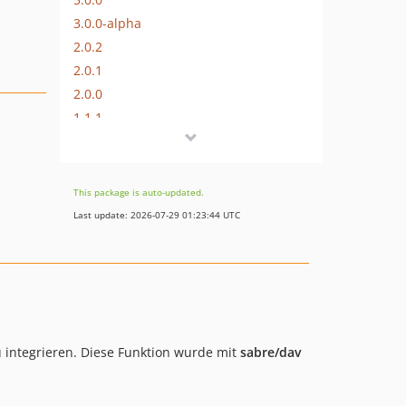
3.0.0-alpha
2.0.2
2.0.1
2.0.0
1.1.1
1.0.3
1.0.2
1.0.0
This package is auto-updated.
0.8.4
Last update: 2026-07-29 01:23:44 UTC
0.8.3
0.8.2
0.8.1
0.8.0
0.6.12
 integrieren. Diese Funktion wurde mit
sabre/dav
0.6.11
0.6.10
0.6.9