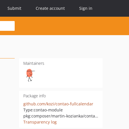
Submit
Create account
Sign in
Maintainers
Package info
github.com/kozi/contao-fullcalendar
Type:
contao-module
pkg:composer/martin-kozianka/contao-fullcalendar
Transparency log