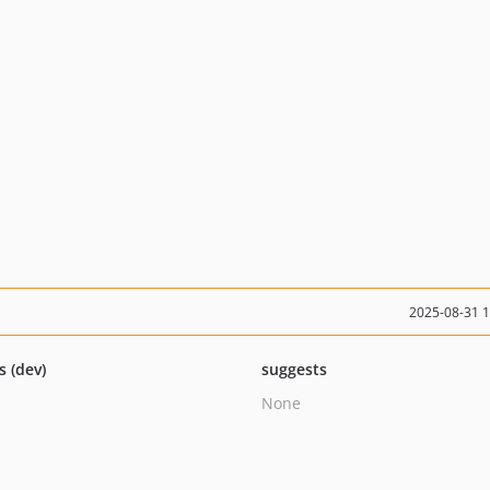
2025-08-31 
s (dev)
suggests
None